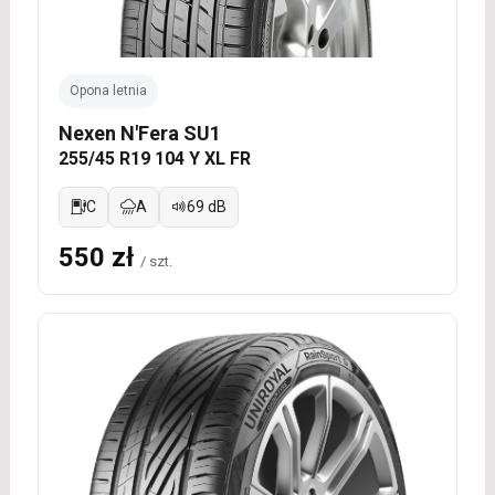
Opona letnia
Nexen N'Fera SU1
255/45 R19 104 Y XL FR
C
A
69 dB
550 zł
/ szt.