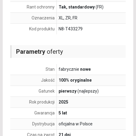
Rant ochronny
Tak, standardowy
(FR)
Oznaczenia
XL, ZR, FR
Kod produktu
N8-T433279
Parametry
oferty
Stan
fabrycznie
nowe
Jakość
100% oryginalne
Gatunek
pierwszy
(najlepszy)
Rok produkcji
2025
Gwarancja
5 lat
Dystrybucja
oficjalna w Polsce
Czas na zwrot
21 dni