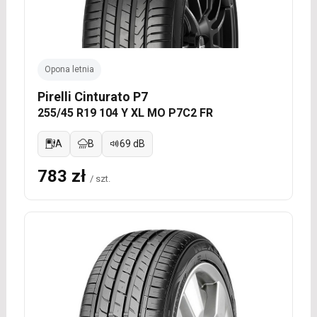
Opona letnia
Pirelli Cinturato P7
255/45 R19 104 Y XL MO P7C2 FR
A
B
69 dB
783 zł
/ szt.