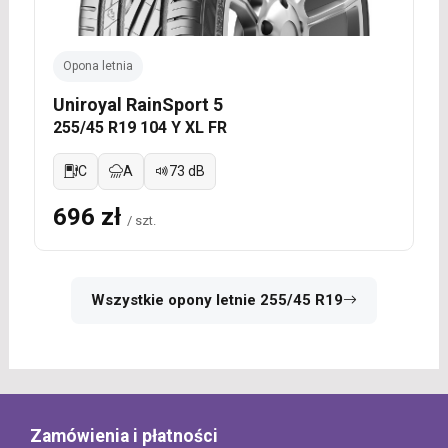
Opona letnia
Uniroyal RainSport 5
255/45 R19 104 Y XL FR
C
A
73 dB
696 zł
/ szt.
Wszystkie opony letnie 255/45 R19
Zamówienia i płatności