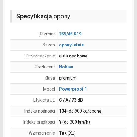
Specyfikacja
opony
Rozmiar
255/45 R19
Sezon
opony letnie
Przeznaczenie
auta
osobowe
Producent
Nokian
Klasa
premium
Model
Powerproof 1
Etykieta UE
C / A / 73 dB
Indeks nośności
104
(do 900 kg/oponę)
Indeks prędkości
Y
(do 300 km/h)
Wzmocnienie
Tak
(XL)