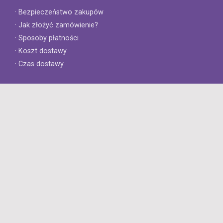
· Bezpieczeństwo zakupów
· Jak złożyć zamówienie?
· Sposoby płatności
· Koszt dostawy
· Czas dostawy
Obsługa klienta
· Zwroty
· Reklamacje
· Najczęściej zadawane pytania
· Gwarancja na opony
· Kontakt
8opon.pl
· O firmie
· Opinie klientów