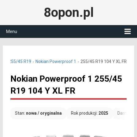
8opon.pl
Menu
etnie 255/45 R19
Nokian Powerproof 1
255/45 R19 104 Y XL FR
Nokian Powerproof 1 255/45
R19 104 Y XL FR
Stan:
nowa / oryginalna
Rok produkcji:
2025
Darmowa 