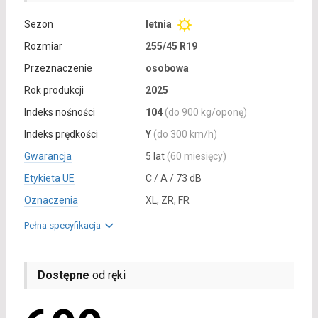
Sezon
letnia
Rozmiar
255/45 R19
Przeznaczenie
osobowa
Rok produkcji
2025
Indeks nośności
104
(do 900 kg/oponę)
Indeks prędkości
Y
(do 300 km/h)
Gwarancja
5 lat
(60 miesięcy)
Etykieta UE
C / A / 73 dB
Oznaczenia
XL, ZR, FR
Pełna specyfikacja
Dostępne
od ręki