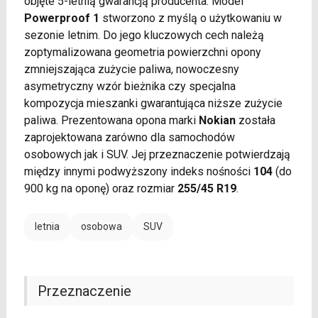
objęte 5-letnią gwarancją producenta. Model
Powerproof 1
stworzono z myślą o użytkowaniu w
sezonie letnim. Do jego kluczowych cech należą
zoptymalizowana geometria powierzchni opony
zmniejszająca zużycie paliwa, nowoczesny
asymetryczny wzór bieżnika czy specjalna
kompozycja mieszanki gwarantująca niższe zużycie
paliwa. Prezentowana opona marki
Nokian
została
zaprojektowana zarówno dla samochodów
osobowych jak i SUV. Jej przeznaczenie potwierdzają
między innymi podwyższony indeks nośności
104
(do
900 kg na oponę) oraz rozmiar
255/45 R19
.
letnia
osobowa
SUV
Przeznaczenie