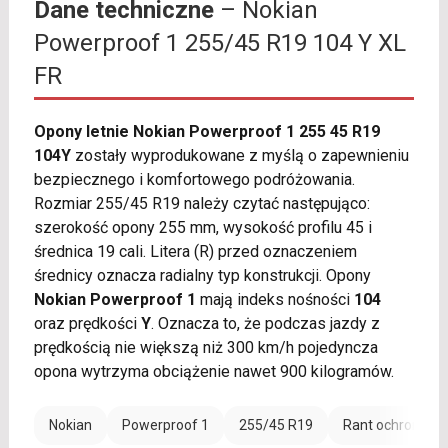
Dane techniczne
– Nokian
Powerproof 1 255/45 R19 104 Y XL
FR
Opony letnie Nokian Powerproof 1 255 45 R19
104Y
zostały wyprodukowane z myślą o zapewnieniu
bezpiecznego i komfortowego podróżowania.
Rozmiar 255/45 R19 należy czytać następująco:
szerokość opony 255 mm, wysokość profilu 45 i
średnica 19 cali. Litera (R) przed oznaczeniem
średnicy oznacza radialny typ konstrukcji. Opony
Nokian Powerproof 1
mają indeks nośności
104
oraz prędkości
Y
. Oznacza to, że podczas jazdy z
prędkością nie większą niż 300 km/h pojedyncza
opona wytrzyma obciążenie nawet 900 kilogramów.
Nokian
Powerproof 1
255/45 R19
Rant ochronny (