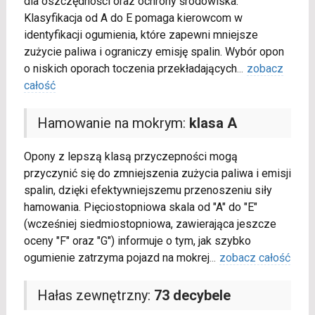
dla oszczędności oraz ochrony środowiska.
Klasyfikacja od A do E pomaga kierowcom w
identyfikacji ogumienia, które zapewni mniejsze
zużycie paliwa i ograniczy emisję spalin. Wybór opon
o niskich oporach toczenia przekładających
...
zobacz
całość
Hamowanie na mokrym:
klasa A
Opony z lepszą klasą przyczepności mogą
przyczynić się do zmniejszenia zużycia paliwa i emisji
spalin, dzięki efektywniejszemu przenoszeniu siły
hamowania. Pięciostopniowa skala od "A" do "E"
(wcześniej siedmiostopniowa, zawierająca jeszcze
oceny "F" oraz "G") informuje o tym, jak szybko
ogumienie zatrzyma pojazd na mokrej
...
zobacz całość
Hałas zewnętrzny:
73 decybele