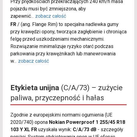
Przy prędkościach przekraczających 240 km/h masa
pojazdu musi być zmniejszona, aby
zapewnić
...
zobacz całość
FR
/
(ang. Flange Rim) to specjalna nadlewka gumy
przy krawędzi opony, tworząca zagłębienie i chroniąca
felgę przed uszkodzeniami mechanicznymi.
Rozwiązanie minimalizuje ryzyko otarć podczas
parkowania przy krawężnikach lub manewrowania
w
...
zobacz całość
Etykieta unijna
(C/A/73) – zużycie
paliwa, przyczepność i hałas
Zgodnie z europejskimi normami ogumienia (UE
2020/740) opona
Nokian Powerproof 1 255/45 R18
103 Y XL FR
uzyskała wynik:
C
/
A
/
73 dB
- szczegóły
poniżej. System etykietowania opon w UE oferuje