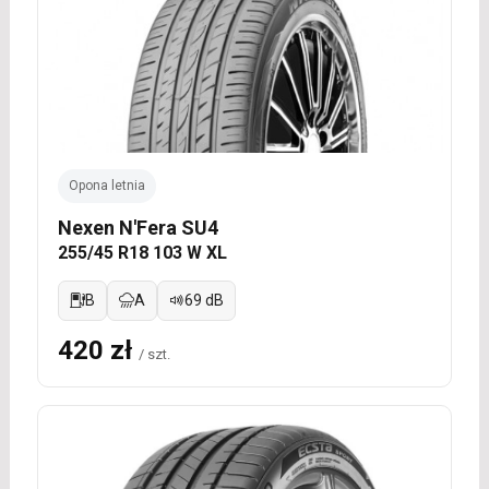
Opona letnia
Nexen N'Fera SU4
255/45 R18 103 W XL
B
A
69 dB
420 zł
/ szt.