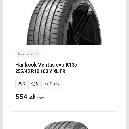
Opona letnia
Hankook Ventus evo K137
255/45 R18 103 Y XL FR
C
A
71 dB
554 zł
/ szt.