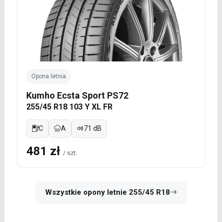
Opona letnia
Kumho Ecsta Sport PS72
255/45 R18 103 Y XL FR
C
A
71 dB
481 zł
/ szt.
Wszystkie opony letnie 255/45 R18