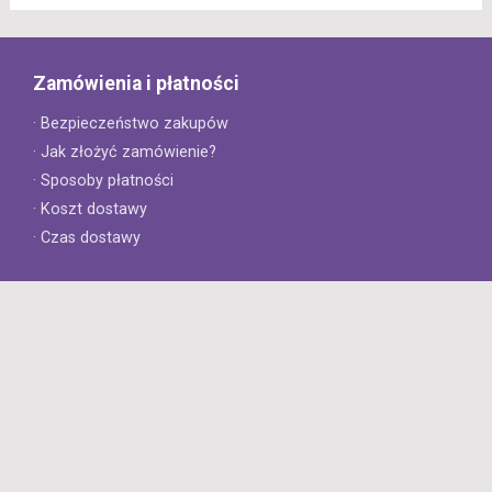
Zamówienia i płatności
· Bezpieczeństwo zakupów
· Jak złożyć zamówienie?
· Sposoby płatności
· Koszt dostawy
· Czas dostawy
Obsługa klienta
· Zwroty
· Reklamacje
· Najczęściej zadawane pytania
· Gwarancja na opony
· Kontakt