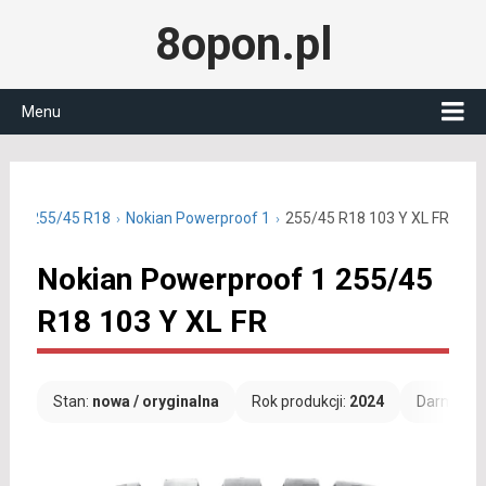
8opon.pl
Menu
etnie 255/45 R18
Nokian Powerproof 1
255/45 R18 103 Y XL FR
Nokian Powerproof 1 255/45
R18 103 Y XL FR
Stan:
nowa / oryginalna
Rok produkcji:
2024
Darmowa 