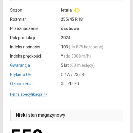
Sezon
letnia
Rozmiar
255/45 R18
Przeznaczenie
osobowa
Rok produkcji
2024
Indeks nośności
103
(do 875 kg/oponę)
Indeks prędkości
Y
(do 300 km/h)
Gwarancja
5 lat
(60 miesięcy)
Etykieta UE
C / A / 73 dB
Oznaczenia
XL, ZR, FR
Pełna specyfikacja
Niski
stan magazynowy