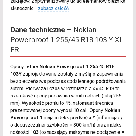
zakrętów. Zoptymalizowany układ elementów bieżnika
skutecznie
...
zobacz całość
Dane techniczne
– Nokian
Powerproof 1 255/45 R18 103 Y XL
FR
Opony
letnie Nokian Powerproof 1 255 45 R18
103Y
zaprojektowane zostały z myślą o zapewnieniu
bezpieczeństwa podczas codziennego podróżowania
autem. Pierwsza liczba w rozmiarze 255/45 R18 to
szerokość opony podawana w milimetrach (tutaj 255
mm). Wysokość profilu to 45, natomiast średnica
prezentowanej opony wynosi 18 cali. Opony
Nokian
Powerproof 1
mają indeks prędkości
Y
(informujący
o dopuszczalnej szybkości = 300 km/h) oraz indeks
nośności
103
(oznaczający maksymalne obciążenie =