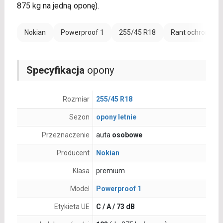
875 kg na jedną oponę).
Nokian
Powerproof 1
255/45 R18
Rant ochronny (
Specyfikacja
opony
Rozmiar
255/45 R18
Sezon
opony letnie
Przeznaczenie
auta
osobowe
Producent
Nokian
Klasa
premium
Model
Powerproof 1
Etykieta UE
C / A / 73 dB