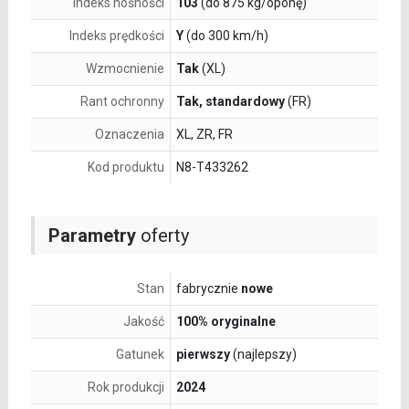
Indeks nośności
103
(do 875 kg/oponę)
Indeks prędkości
Y
(do 300 km/h)
Wzmocnienie
Tak
(XL)
Rant ochronny
Tak, standardowy
(FR)
Oznaczenia
XL, ZR, FR
Kod produktu
N8-T433262
Parametry
oferty
Stan
fabrycznie
nowe
Jakość
100% oryginalne
Gatunek
pierwszy
(najlepszy)
Rok produkcji
2024