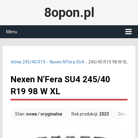
8opon.pl
Menu
pony letnie 245/40 R19
Nexen N'Fera SU4
245/40 R19 98 W XL
Nexen N'Fera SU4 245/40
R19 98 W XL
Stan:
nowa / oryginalna
Rok produkcji:
2023
Darmowa 