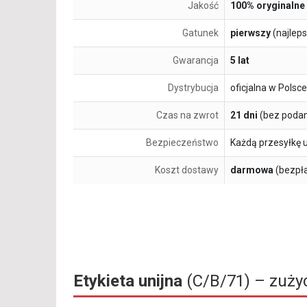
Jakość
100% oryginalne
Gatunek
pierwszy
(najlep
Gwarancja
5 lat
Dystrybucja
oficjalna w Polsce
Czas na zwrot
21 dni
(bez podan
Bezpieczeństwo
Każdą przesyłkę 
Koszt dostawy
darmowa
(bezpł
Etykieta unijna
(C/B/71) – zużyc