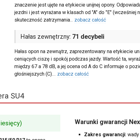
znaczenie jest ujęte na etykiecie unijnej opony. Odpowi
jezdni i jest wyrażana w klasach od "A" do "E" (wcześniej
skuteczność zatrzymania
...
zobacz całość
Hałas zewnętrzny:
71 decybeli
Hałas opon na zewnątrz, zaprezentowany na etykiecie uni
ceniących ciszę i spokój podczas jazdy. Wartość ta, wyra
między 67 a 78 dB, a jej ocena od A do C informuje o pozi
głośniejszych (C).
...
zobacz całość
era SU4
Warunki gwarancji Ne
iesięcy)
Zakres gwarancji
: wady