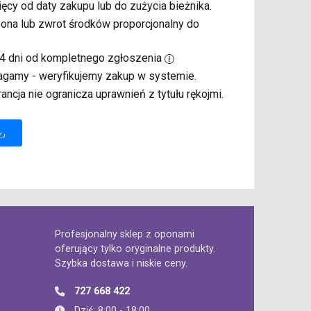
ięcy od daty zakupu lub do zużycia bieżnika.
pona lub zwrot środków proporcjonalny do
14 dni od kompletnego zgłoszenia
agamy - weryfikujemy zakup w systemie.
rancja nie ogranicza uprawnień z tytułu rękojmi.
Profesjonalny sklep z oponami
oferujący tylko oryginalne produkty.
Szybka dostawa i niskie ceny.
727 668 422
Dziś: 8:00 - 18:00