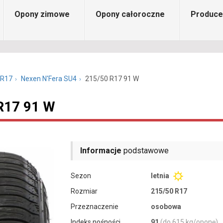
Opony zimowe
Opony całoroczne
Produce
 R17
Nexen N'Fera SU4
215/50 R17 91 W
R17 91 W
Informacje
podstawowe
Sezon
letnia
Rozmiar
215/50 R17
Przeznaczenie
osobowa
Indeks nośności
91
(do 615 kg/oponę)