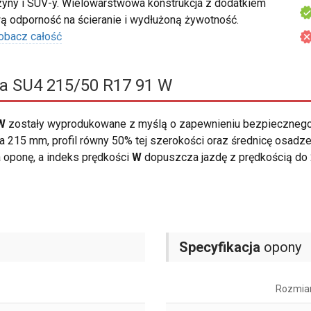
yny i SUV-y. Wielowarstwowa konstrukcja z dodatkiem
odporność na ścieranie i wydłużoną żywotność.
obacz całość
a SU4 215/50 R17 91 W
W
zostały wyprodukowane z myślą o zapewnieniu bezpiecznego
 215 mm, profil równy 50% tej szerokości oraz średnicę osadzen
oponę, a indeks prędkości
W
dopuszcza jazdę z prędkością do
Specyfikacja
opony
Rozmia