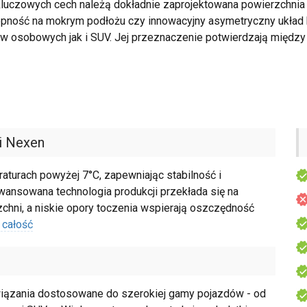
kluczowych cech należą dokładnie zaprojektowana powierzchnia j
ność na mokrym podłożu czy innowacyjny asymetryczny układ 
 osobowych jak i SUV. Jej przeznaczenie potwierdzają między 
i Nexen
aturach powyżej 7°C, zapewniając stabilność i
ansowana technologia produkcji przekłada się na
zchni, a niskie opory toczenia wspierają oszczędność
 całość
ązania dostosowane do szerokiej gamy pojazdów - od