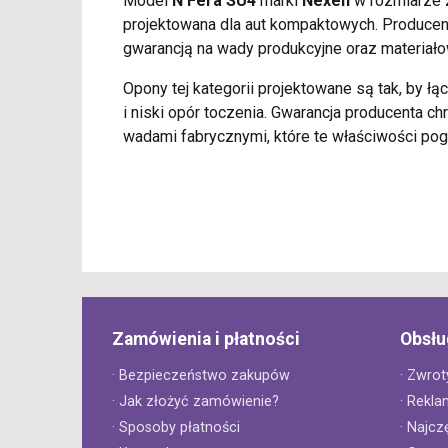
Model
N'Fera SU4
marki
Nexen
w rozmiarze
projektowana dla aut kompaktowych. Producent
gwarancją na wady produkcyjne oraz materiało
Opony tej kategorii projektowane są tak, by łą
i niski opór toczenia. Gwarancja producenta c
wadami fabrycznymi, które te właściwości pog
Zamówienia i płatności
Obsłu
· Bezpieczeństwo zakupów
· Zwrot
· Jak złożyć zamówienie?
· Rekla
· Sposoby płatności
· Najcz