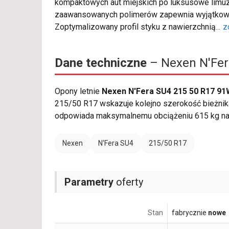
kompaktowych aut miejskich po luksusowe limuz
zaawansowanych polimerów zapewnia wyjątkową 
Zoptymalizowany profil styku z nawierzchnią
...
z
Dane techniczne
– Nexen N'Fer
Opony letnie
Nexen N'Fera SU4 215 50 R17 91
215/50 R17 wskazuje kolejno szerokość bieżnika
odpowiada maksymalnemu obciążeniu 615 kg na 
Nexen
N'Fera SU4
215/50 R17
Parametry
oferty
Stan
fabrycznie
nowe