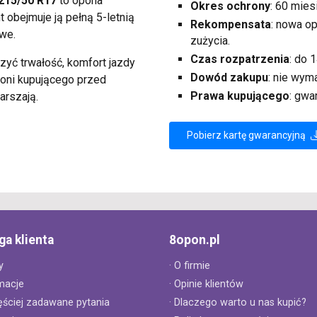
215/50 R17
to opona
Okres ochrony
: 60 mies
 obejmuje ją pełną 5-letnią
Rekompensata
: nowa o
we.
zużycia.
Czas rozpatrzenia
: do 
czyć trwałość, komfort jazdy
Dowód zakupu
: nie wym
hroni kupującego przed
Prawa kupującego
: gwa
arszają.
Pobierz kartę gwarancyjną
ga klienta
8opon.pl
y
· O firmie
macje
· Opinie klientów
ęściej zadawane pytania
· Dlaczego warto u nas kupić?