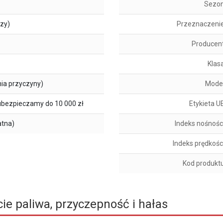
Sezo
szy)
Przeznaczeni
Producen
Klas
ia przyczyny)
Mode
ubezpieczamy do 10 000 zł
Etykieta U
atna)
Indeks nośnośc
Indeks prędkośc
Kod produkt
ie paliwa, przyczepność i hałas