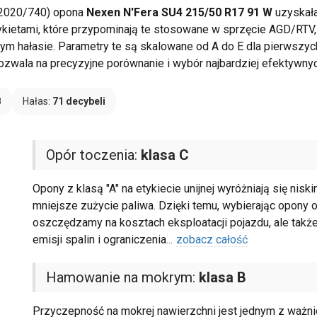
 2020/740) opona
Nexen N'Fera SU4 215/50 R17 91 W
uzyskała
ykietami, które przypominają te stosowane w sprzęcie AGD/RTV, 
ym hałasie. Parametry te są skalowane od A do E dla pierwszyc
pozwala na precyzyjne porównanie i wybór najbardziej efektywny
B
Hałas:
71 decybeli
Opór toczenia:
klasa C
Opony z klasą "A" na etykiecie unijnej wyróżniają się nis
mniejsze zużycie paliwa. Dzięki temu, wybierając opony o
oszczędzamy na kosztach eksploatacji pojazdu, ale takż
emisji spalin i ograniczenia
...
zobacz całość
Hamowanie na mokrym:
klasa B
Przyczepność na mokrej nawierzchni jest jednym z ważn