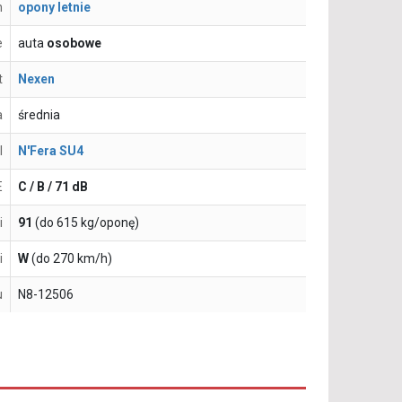
n
opony letnie
e
auta
osobowe
t
Nexen
a
średnia
l
N'Fera SU4
E
C / B / 71 dB
i
91
(do 615 kg/oponę)
i
W
(do 270 km/h)
u
N8-12506