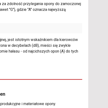
ada za zdolność przylegania opony do zamoczonej
 nawet "G"), gdzie "A" oznacza najwyższą
jnej, jest istotnym wskaźnikiem dla kierowców
żona w decybelach (dB), mieści się zwykle
omie hałasu - od najcichszych opon (A) do tych
xen
 produkcyjne i materiałowe opony.