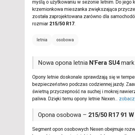
myślą o użytkowaniu w sezonie letnim. Do jego 
krzemionkowa mieszanka zwiększająca przyczep
została zaprojektowana zarówno dla samochodów
rozmiar
215/50 R17
.
letnia
osobowa
Nowa opona letnia
N'Fera SU4
mark
Opony letnie doskonale sprawdzają się w temper
bezpieczeństwo podczas codziennej jazdy. Zaaw
świetną przyczepność na suchej i mokrej nawier
paliwa. Dzięki temu opony letnie Nexen
...
zobacz
Opona osobowa –
215/50 R17 91 W
Segment opon osobowych Nexen obejmuje rozwi