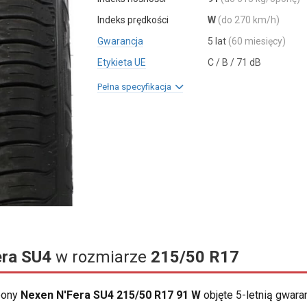
Indeks prędkości
W
(do 270 km/h)
Gwarancja
5 lat
(60 miesięcy)
Etykieta UE
C / B / 71 dB
Pełna specyfikacja
era SU4
w rozmiarze
215/50 R17
opony
Nexen N'Fera SU4 215/50 R17 91 W
objęte 5-letnią gwara