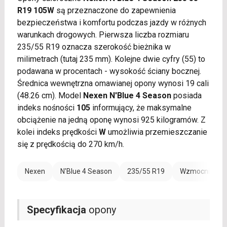
R19 105W
są przeznaczone do zapewnienia
bezpieczeństwa i komfortu podczas jazdy w różnych
warunkach drogowych. Pierwsza liczba rozmiaru
235/55 R19 oznacza szerokość bieżnika w
milimetrach (tutaj 235 mm). Kolejne dwie cyfry (55) to
podawana w procentach - wysokość ściany bocznej.
Średnica wewnętrzna omawianej opony wynosi 19 cali
(48.26 cm). Model
Nexen N'Blue 4 Season
posiada
indeks nośności
105
informujący, że maksymalne
obciążenie na jedną oponę wynosi 925 kilogramów. Z
kolei indeks prędkości
W
umożliwia przemieszczanie
się z prędkością do 270 km/h.
Nexen
N'Blue 4 Season
235/55 R19
Wzmocnienie 
Specyfikacja
opony