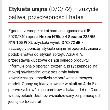
Etykieta unijna
(D/C/72) – zużycie
paliwa, przyczepność i hałas
Zgodnie z europejskimi normami ogumienia (UE
2020/740) opona
Nexen N'Blue 4 Season 235/55
R19 105 W XL
uzyskała wynik:
D
/
C
/
72 dB
-
szczegóły poniżej. Etykieta unijna na oponach, znana z
podobieństwa do etykiet sprzętu AGD/RTV,
przedstawia kluczowe osiągi danego produktu.
Informuje ona o oporach toczenia, przyczepności na
mokrej nawierzchni oraz poziomie hałasu
zewnętrznego, umożliwiając porównanie różnych
modeli. Opony są klasyfikowane w skali od A do E dla
pierwszych dwóch parametrów, a hałas od A do C oraz
w decybelach. Jest też wizualizowany za pomocą od
jednej do trzech fal.