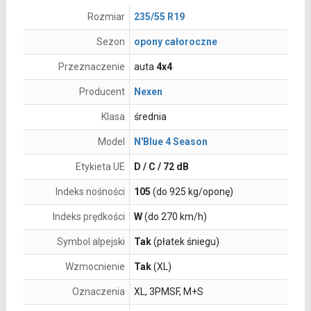
Rozmiar
235/55 R19
Sezon
opony całoroczne
Przeznaczenie
auta
4x4
Producent
Nexen
Klasa
średnia
Model
N'Blue 4 Season
Etykieta UE
D / C / 72 dB
Indeks nośności
105
(do 925 kg/oponę)
Indeks prędkości
W
(do 270 km/h)
Symbol alpejski
Tak
(płatek śniegu)
Wzmocnienie
Tak
(XL)
Oznaczenia
XL, 3PMSF, M+S