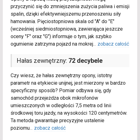
przyczynić się do zmniejszenia zużycia paliwa i emisji
spalin, dzięki efektywniejszemu przenoszeniu siły
hamowania. Pięciostopniowa skala od "A" do "E"
(wcześniej siedmiostopniowa, zawierająca jeszcze
oceny "F" oraz "G") informuje o tym, jak szybko
ogumienie zatrzyma pojazd na mokrej
...
zobacz całość
Hałas zewnętrzny:
72 decybele
Czy wiesz, że hałas zewnętrzny opony, istotny
parametr na etykiecie unijnej, jest mierzony w bardzo
specyficzny sposób? Pomiar odbywa się, gdy
samochód przejeżdża obok mikrofonów
umieszczonych w odległości 7,5 metra od linii
środkowej toru jazdy, na wysokości 120 centymetrów.
Ta metoda gwarantuje precyzyjne ustalenie
poziomu
...
zobacz całość