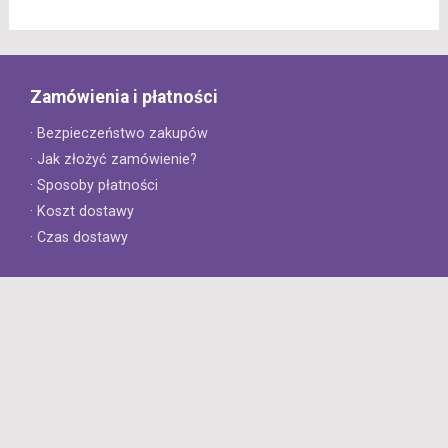
Zamówienia i płatności
· Bezpieczeństwo zakupów
· Jak złożyć zamówienie?
· Sposoby płatności
· Koszt dostawy
· Czas dostawy
Obsługa klienta
· Zwroty
· Reklamacje
· Najczęściej zadawane pytania
· Gwarancja na opony
· Kontakt