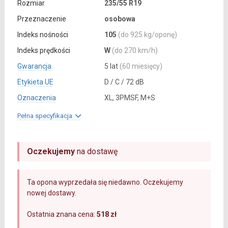
Rozmiar
235/55 R19
Przeznaczenie
osobowa
Indeks nośności
105
(do 925 kg/oponę)
Indeks prędkości
W
(do 270 km/h)
Gwarancja
5 lat
(60 miesięcy)
Etykieta UE
D / C / 72 dB
Oznaczenia
XL, 3PMSF, M+S
Pełna specyfikacja
Oczekujemy
na dostawę
Ta opona wyprzedała się niedawno. Oczekujemy
nowej dostawy.
Ostatnia znana cena:
518 zł