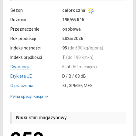
Sezon
całoroczna
Rozmiar
195/65 R15
Przeznaczenie
osobowa
Rok produkcji
2025/2026
Indeks nośności
95
(do 690 kg/oponę)
Indeks prędkości
T
(do 190 km/h)
Gwarancja
5 lat
(60 miesięcy)
Etykieta UE
D / B / 68 dB
Oznaczenia
XL, 3PMSF, M+S
Pełna specyfikacja
Niski
stan magazynowy