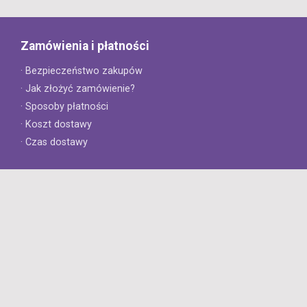
Zamówienia i płatności
· Bezpieczeństwo zakupów
· Jak złożyć zamówienie?
· Sposoby płatności
· Koszt dostawy
· Czas dostawy
Obsługa klienta
· Zwroty
· Reklamacje
· Najczęściej zadawane pytania
· Gwarancja na opony
· Kontakt