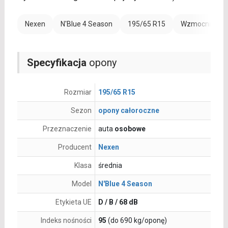
Nexen
N'Blue 4 Season
195/65 R15
Wzmocnienie 
Specyfikacja
opony
Rozmiar
195/65 R15
Sezon
opony całoroczne
Przeznaczenie
auta
osobowe
Producent
Nexen
Klasa
średnia
Model
N'Blue 4 Season
Etykieta UE
D / B / 68 dB
Indeks nośności
95
(do 690 kg/oponę)