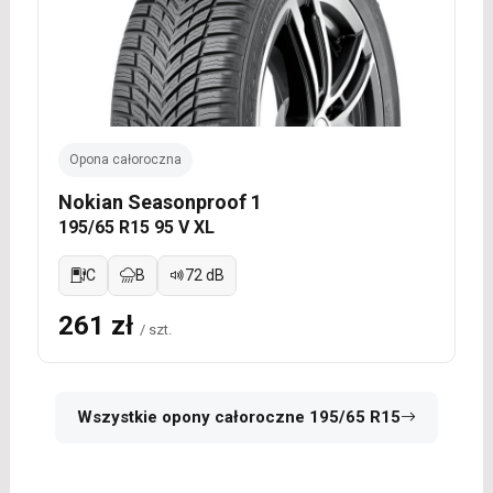
Opona całoroczna
Nokian Seasonproof 1
195/65 R15 95 V XL
C
B
72 dB
261 zł
/ szt.
Wszystkie opony całoroczne 195/65 R15