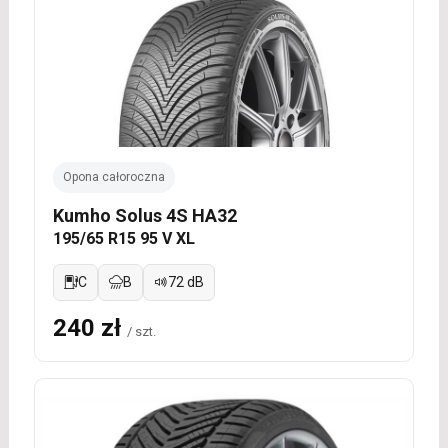
Opona całoroczna
Kumho Solus 4S HA32
195/65 R15 95 V XL
C
B
72 dB
240 zł
/ szt.