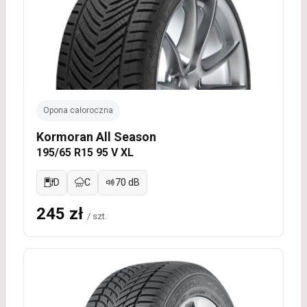
Opona całoroczna
Kormoran All Season
195/65 R15 95 V XL
D
C
70 dB
245 zł
/ szt.