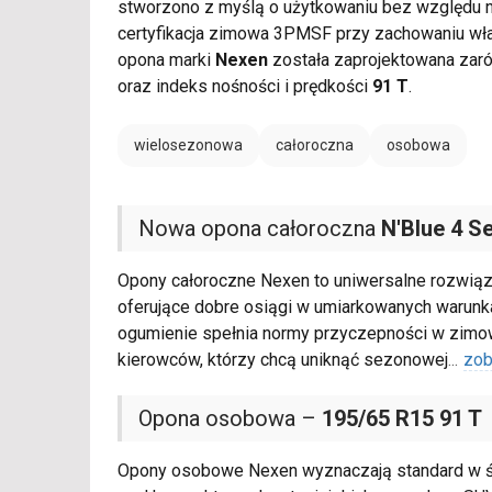
stworzono z myślą o użytkowaniu bez względu na
certyfikacja zimowa 3PMSF przy zachowaniu wła
opona marki
Nexen
została zaprojektowana zar
oraz indeks nośności i prędkości
91 T
.
wielosezonowa
całoroczna
osobowa
Nowa opona całoroczna
N'Blue 4 S
Opony całoroczne Nexen to uniwersalne rozwiąz
oferujące dobre osiągi w umiarkowanych warun
ogumienie spełnia normy przyczepności w zimo
kierowców, którzy chcą uniknąć sezonowej
...
zob
Opona osobowa –
195/65 R15 91 T
Opony osobowe Nexen wyznaczają standard w św