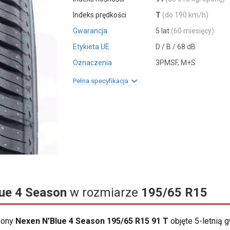
Indeks prędkości
T
(do 190 km/h)
Gwarancja
5 lat
(60 miesięcy)
Etykieta UE
D / B / 68 dB
Oznaczenia
3PMSF, M+S
Pełna specyfikacja
lue 4 Season
w rozmiarze
195/65 R15
opony
Nexen N'Blue 4 Season 195/65 R15 91 T
objęte 5-letnią 