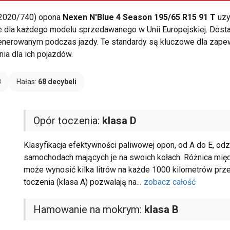
 2020/740) opona
Nexen N'Blue 4 Season 195/65 R15 91 T
uzy
 dla każdego modelu sprzedawanego w Unii Europejskiej. Dostar
 generowanym podczas jazdy. Te standardy są kluczowe dla zap
ia dla ich pojazdów.
B
Hałas:
68 decybeli
Opór toczenia:
klasa D
Klasyfikacja efektywności paliwowej opon, od A do E, od
samochodach mających je na swoich kołach. Różnica międ
może wynosić kilka litrów na każde 1000 kilometrów prz
toczenia (klasa A) pozwalają na
...
zobacz całość
Hamowanie na mokrym:
klasa B