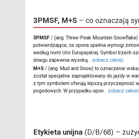
3PMSF, M+S
– co oznaczają s
3PMSF
/
(ang. Three-Peak Mountain Snowflake) 
potwierdzające, że opona spełnia wymogi zimow
według norm Unii Europejskiej. Symbol trzech s
śniegu zapewnia wysoką
...
zobacz całość
M+S
/
(ang. Mud and Snow) to oznaczenie wskaz
został specjalnie zaprojektowany do jazdy w war
z tym symbolem oferują lepszą przyczepność w
pogodowych. W przypadku opon
...
zobacz całoś
Etykieta unijna
(D/B/68) – zużyc