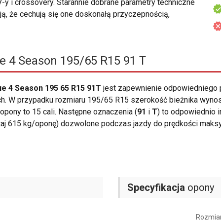
-y i crossovery. Starannie dobrane parametry techniczne
ją, że cechują się one doskonałą przyczepnością,
e 4 Season 195/65 R15 91 T
e 4 Season 195 65 R15 91T
jest zapewnienie odpowiedniego 
 W przypadku rozmiaru 195/65 R15 szerokość bieżnika wynosi 1
pony to 15 cali. Następne oznaczenia (
91
i
T
) to odpowiednio 
utaj 615 kg/oponę) dozwolone podczas jazdy do prędkości maks
Specyfikacja
opony
Rozmia