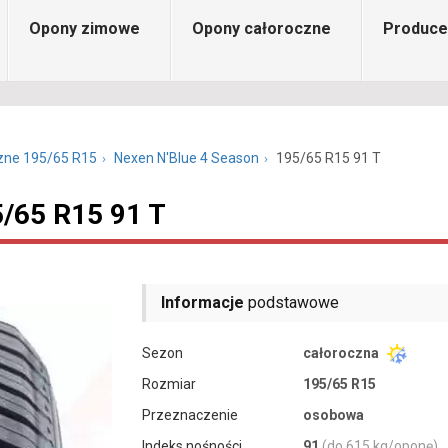
Opony zimowe
Opony całoroczne
Produce
zne 195/65 R15
Nexen N'Blue 4 Season
195/65 R15 91 T
5/65 R15 91 T
Informacje
podstawowe
Sezon
całoroczna
Rozmiar
195/65 R15
Przeznaczenie
osobowa
Indeks nośności
91
(do 615 kg/oponę)