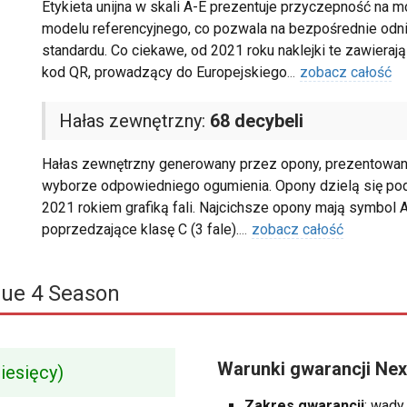
Etykieta unijna w skali A-E prezentuje przyczepność na 
modelu referencyjnego, co pozwala na bezpośrednie odn
standardu. Co ciekawe, od 2021 roku naklejki te zawierają
kod QR, prowadzący do Europejskiego
...
zobacz całość
Hałas zewnętrzny:
68 decybeli
Hałas zewnętrzny generowany przez opony, prezentowany 
wyborze odpowiedniego ogumienia. Opony dzielą się pod
2021 rokiem grafiką fali. Najcichsze opony mają symbol A 
poprzedzające klasę C (3 fale).
...
zobacz całość
lue 4 Season
Warunki gwarancji Ne
iesięcy)
Zakres gwarancji
: wady