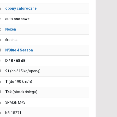
n
opony całoroczne
e
auta
osobowe
t
Nexen
a
średnia
l
N'Blue 4 Season
E
D / B / 68 dB
i
91
(do 615 kg/oponę)
i
T
(do 190 km/h)
i
Tak
(płatek śniegu)
a
3PMSF, M+S
u
N8-15271