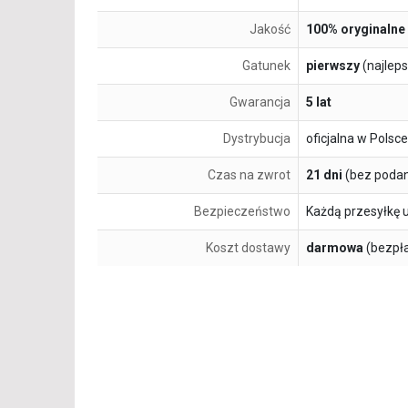
Jakość
100% oryginalne
Gatunek
pierwszy
(najlep
Gwarancja
5 lat
Dystrybucja
oficjalna w Polsce
Czas na zwrot
21 dni
(bez podan
Bezpieczeństwo
Każdą przesyłkę 
Koszt dostawy
darmowa
(bezpł