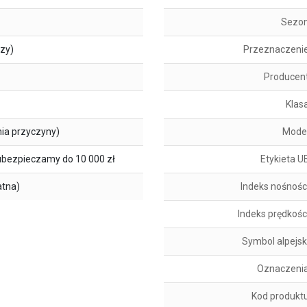
Sezo
szy)
Przeznaczeni
Producen
Klas
ia przyczyny)
Mode
ubezpieczamy do 10 000 zł
Etykieta U
atna)
Indeks nośnośc
Indeks prędkośc
Symbol alpejsk
Oznaczeni
Kod produkt