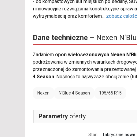
- od kompaktowych aut miejskich po sedany, SUV
i innowacyjne rozwiązania konstrukcyjne sprawia
wytrzymałością oraz komfortem
...
zobacz całość
Dane techniczne
– Nexen N'Blu
Zadaniem
opon wielosezonowych Nexen N'Blu
podróżowania w zmiennych warunkach drogowych.
przeznaczonej do zamontowania prezentowanej o
4 Season
. Nośność to najwyższe obciążenie (t
Nexen
N'Blue 4 Season
195/65 R15
Parametry
oferty
Stan
fabrycznie
nowe