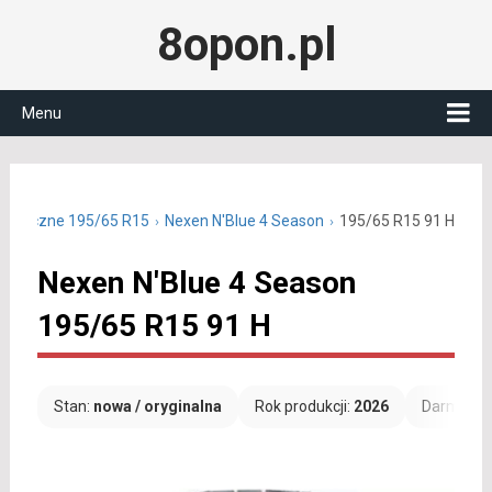
8opon.pl
Menu
ałoroczne 195/65 R15
Nexen N'Blue 4 Season
195/65 R15 91 H
Nexen N'Blue 4 Season
195/65 R15 91 H
Stan:
nowa / oryginalna
Rok produkcji:
2026
Darmowa 