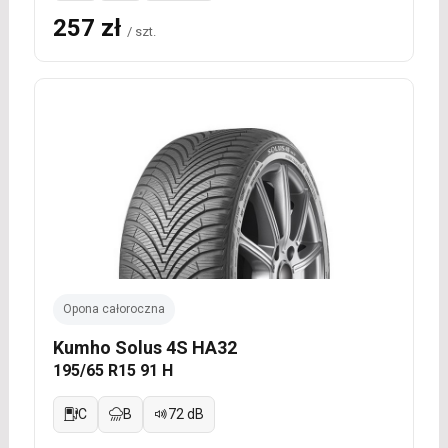
257 zł
/ szt.
Opona całoroczna
Kumho Solus 4S HA32
195/65 R15 91 H
C
B
72 dB