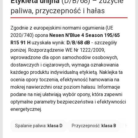
Etykieta unijna
(D/B/68) – zużycie
paliwa, przyczepność i hałas
Zgodnie z europejskimi normami ogumienia (UE
2020/740) opona
Nexen N'Blue 4 Season 195/65
R15 91 H
uzyskała wynik:
D
/
B
/
68 dB
- szczegóły
poniżej. Rozporządzenie WE Nr 1222/2009,
wprowadzone dla opon samochodów osobowych,
dostawczych i ciężarowych, wymaga oznakowania
każdego produktu indywidualną etykietą. Naklejka ta
ocenia opory toczenia, efektywność hamowania na
mokrej nawierzchni oraz poziom hałasu. Informacje
podane na niej ułatwiają wybór opony, która zapewni
optymalne parametry bezpieczeństwa i efektywności
energetycznej.
Spalanie paliwa:
klasa D
Przyczepność:
klasa B
Hałas