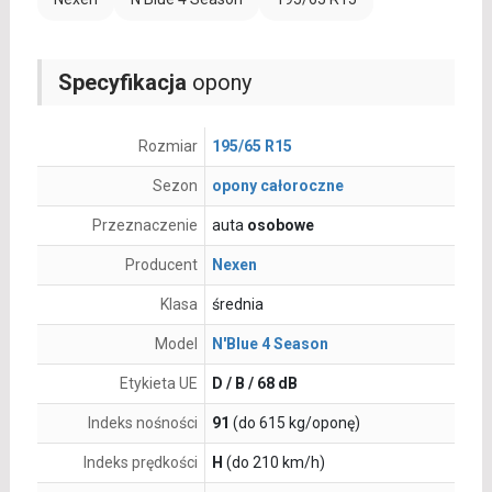
Specyfikacja
opony
Rozmiar
195/65 R15
Sezon
opony całoroczne
Przeznaczenie
auta
osobowe
Producent
Nexen
Klasa
średnia
Model
N'Blue 4 Season
Etykieta UE
D / B / 68 dB
Indeks nośności
91
(do 615 kg/oponę)
Indeks prędkości
H
(do 210 km/h)