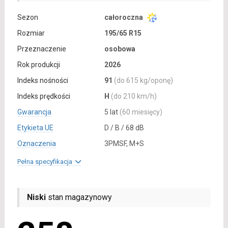
Sezon
całoroczna
Rozmiar
195/65 R15
Przeznaczenie
osobowa
Rok produkcji
2026
Indeks nośności
91
(do 615 kg/oponę)
Indeks prędkości
H
(do 210 km/h)
Gwarancja
5 lat
(60 miesięcy)
Etykieta UE
D / B / 68 dB
Oznaczenia
3PMSF, M+S
Pełna specyfikacja
Niski
stan magazynowy