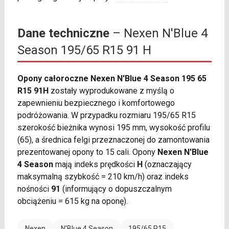
Dane techniczne
– Nexen N'Blue 4
Season 195/65 R15 91 H
Opony całoroczne Nexen N'Blue 4 Season 195 65
R15 91H
zostały wyprodukowane z myślą o
zapewnieniu bezpiecznego i komfortowego
podróżowania. W przypadku rozmiaru 195/65 R15
szerokość bieżnika wynosi 195 mm, wysokość profilu
(65), a średnica felgi przeznaczonej do zamontowania
prezentowanej opony to 15 cali. Opony
Nexen N'Blue
4 Season
mają indeks prędkości
H
(oznaczający
maksymalną szybkość = 210 km/h) oraz indeks
nośności
91
(informujący o dopuszczalnym
obciążeniu = 615 kg na oponę).
Nexen
N'Blue 4 Season
195/65 R15