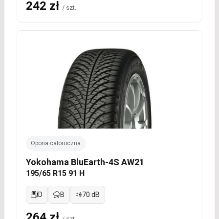
242 zł
/ szt.
Opona całoroczna
Yokohama BluEarth-4S AW21
195/65 R15 91 H
D
B
70 dB
264 zł
/ szt.