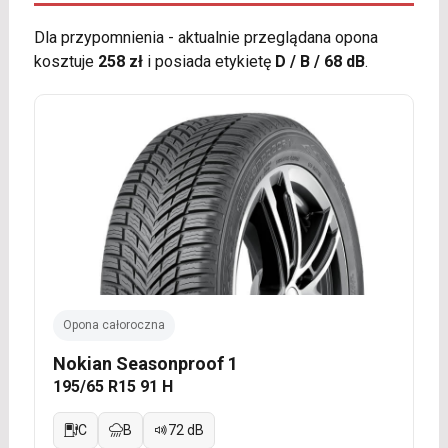
Dla przypomnienia - aktualnie przeglądana opona
kosztuje
258 zł
i posiada etykietę
D / B / 68 dB
.
Opona całoroczna
Nokian Seasonproof 1
195/65 R15 91 H
C
B
72 dB