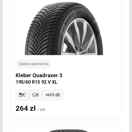
Opona całoroczna
Kleber Quadraxer 3
195/60 R15 92 V XL
C
B
69 dB
264 zł
/ szt.