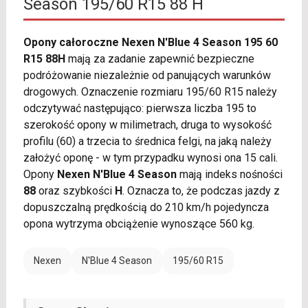
Season 195/60 R15 88 H
Opony całoroczne Nexen N'Blue 4 Season 195 60
R15 88H
mają za zadanie zapewnić bezpieczne
podróżowanie niezależnie od panujących warunków
drogowych. Oznaczenie rozmiaru 195/60 R15 należy
odczytywać następująco: pierwsza liczba 195 to
szerokość opony w milimetrach, druga to wysokość
profilu (60) a trzecia to średnica felgi, na jaką należy
założyć oponę - w tym przypadku wynosi ona 15 cali.
Opony
Nexen N'Blue 4 Season
mają indeks nośności
88
oraz szybkości
H
. Oznacza to, że podczas jazdy z
dopuszczalną prędkością do 210 km/h pojedyncza
opona wytrzyma obciążenie wynoszące 560 kg.
Nexen
N'Blue 4 Season
195/60 R15