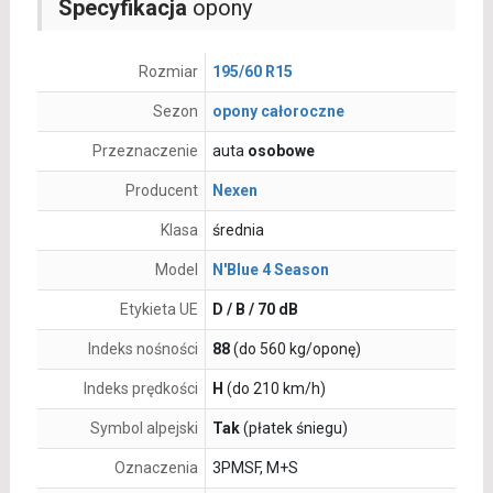
Specyfikacja
opony
Rozmiar
195/60 R15
Sezon
opony całoroczne
Przeznaczenie
auta
osobowe
Producent
Nexen
Klasa
średnia
Model
N'Blue 4 Season
Etykieta UE
D / B / 70 dB
Indeks nośności
88
(do 560 kg/oponę)
Indeks prędkości
H
(do 210 km/h)
Symbol alpejski
Tak
(płatek śniegu)
Oznaczenia
3PMSF, M+S