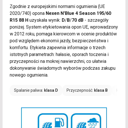
Zgodnie z europejskimi normami ogumienia (UE
2020/740) opona
Nexen N'Blue 4 Season 195/60
R15 88 H
uzyskała wynik:
D
/
B
/
70 dB
- szczegóły
poniżej. System etykietowania opon UE, wprowadzony
w 2012 roku, pomaga kierowcom w ocenie produktów
pod względem ekonomii jazdy, bezpieczeństwa i
komfortu. Etykieta zapewnia informacje o trzech
istotnych parametrach: hałasie, oporach toczenia i
przyczepności na mokrej nawierzchni, co ułatwia
dokonywanie świadomych wyborów podczas zakupu
nowego ogumienia.
Spalanie paliwa:
klasa D
Przyczepność:
klasa B
Hałas