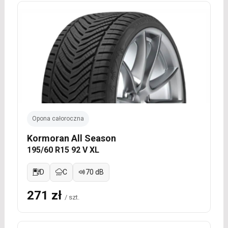
Opona całoroczna
Kormoran All Season
195/60 R15 92 V XL
D
C
70 dB
271 zł
/ szt.