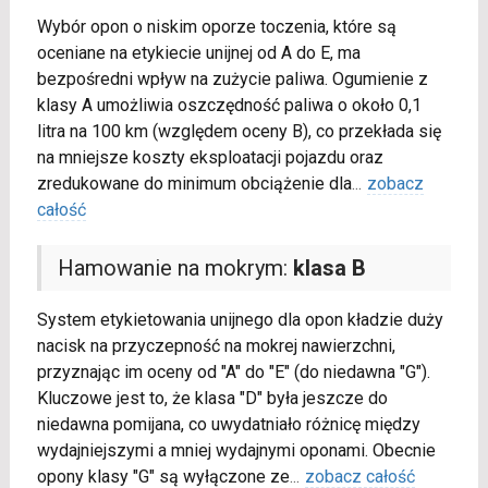
Wybór opon o niskim oporze toczenia, które są
oceniane na etykiecie unijnej od A do E, ma
bezpośredni wpływ na zużycie paliwa. Ogumienie z
klasy A umożliwia oszczędność paliwa o około 0,1
litra na 100 km (względem oceny B), co przekłada się
na mniejsze koszty eksploatacji pojazdu oraz
zredukowane do minimum obciążenie dla
...
zobacz
całość
Hamowanie na mokrym:
klasa B
System etykietowania unijnego dla opon kładzie duży
nacisk na przyczepność na mokrej nawierzchni,
przyznając im oceny od "A" do "E" (do niedawna "G").
Kluczowe jest to, że klasa "D" była jeszcze do
niedawna pomijana, co uwydatniało różnicę między
wydajniejszymi a mniej wydajnymi oponami. Obecnie
opony klasy "G" są wyłączone ze
...
zobacz całość