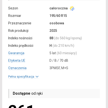
Sezon
całoroczna
Rozmiar
195/60 R15
Przeznaczenie
osobowa
Rok produkcji
2025
Indeks nośności
88
(do 560 kg/oponę)
Indeks prędkości
H
(do 210 km/h)
Gwarancja
5 lat
(60 miesięcy)
Etykieta UE
D / B / 70 dB
Oznaczenia
3PMSF, M+S
Pełna specyfikacja
Dostępne
od ręki