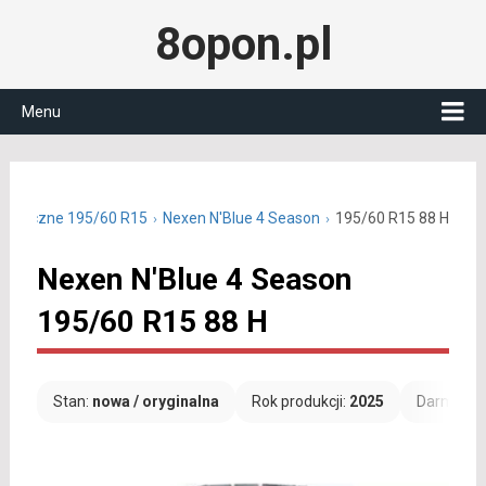
8opon.pl
Menu
ałoroczne 195/60 R15
Nexen N'Blue 4 Season
195/60 R15 88 H
Nexen N'Blue 4 Season
195/60 R15 88 H
Stan:
nowa / oryginalna
Rok produkcji:
2025
Darmowa 