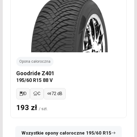
Opona całoroczna
Goodride Z401
195/60 R15 88 V
D
C
72 dB
193 zł
/ szt.
Wszystkie opony całoroczne 195/60 R15