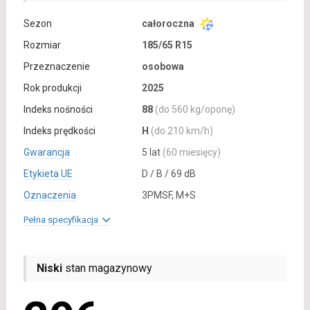
Sezon
całoroczna
Rozmiar
185/65 R15
Przeznaczenie
osobowa
Rok produkcji
2025
Indeks nośności
88
(do 560 kg/oponę)
Indeks prędkości
H
(do 210 km/h)
Gwarancja
5 lat
(60 miesięcy)
Etykieta UE
D / B / 69 dB
Oznaczenia
3PMSF, M+S
Pełna specyfikacja
Niski
stan magazynowy