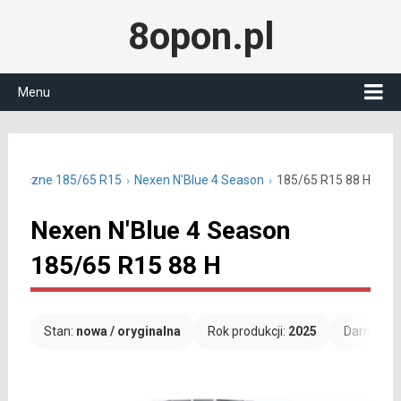
8opon.pl
Menu
ałoroczne 185/65 R15
Nexen N'Blue 4 Season
185/65 R15 88 H
Nexen N'Blue 4 Season
185/65 R15 88 H
Stan:
nowa / oryginalna
Rok produkcji:
2025
Darmowa 