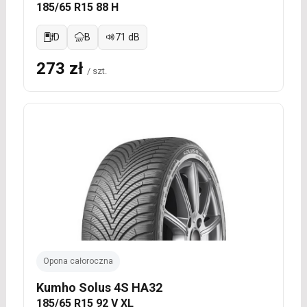
185/65 R15 88 H
D
B
71 dB
273 zł
/ szt.
Opona całoroczna
Kumho Solus 4S HA32
185/65 R15 92 V XL