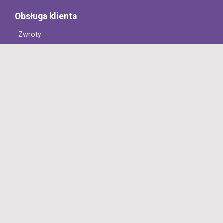
Obsługa klienta
· Zwroty
· Reklamacje
· Najczęściej zadawane pytania
· Gwarancja na opony
· Kontakt
8opon.pl
· O firmie
· Opinie klientów
· Dlaczego warto u nas kupić?
· Polityka prywatności
· Regulamin
Profesjonalny sklep z oponami oferujący tylko oryginalne