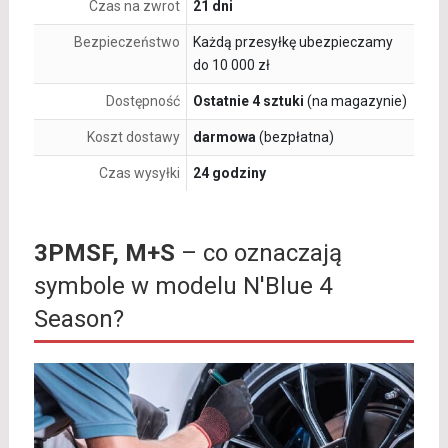
Czas na zwrot
21 dni
Bezpieczeństwo
Każdą przesyłkę ubezpieczamy
do 10 000 zł
Dostępność
Ostatnie 4 sztuki
(na magazynie)
Koszt dostawy
darmowa
(bezpłatna)
Czas wysyłki
24 godziny
3PMSF, M+S
– co oznaczają
symbole w modelu N'Blue 4
Season?