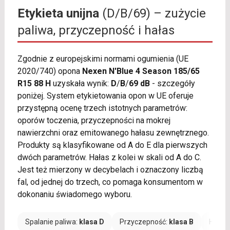
Etykieta unijna
(D/B/69) – zużycie
paliwa, przyczepność i hałas
Zgodnie z europejskimi normami ogumienia (UE
2020/740) opona
Nexen N'Blue 4 Season 185/65
R15 88 H
uzyskała wynik:
D
/
B
/
69 dB
- szczegóły
poniżej. System etykietowania opon w UE oferuje
przystępną ocenę trzech istotnych parametrów:
oporów toczenia, przyczepności na mokrej
nawierzchni oraz emitowanego hałasu zewnętrznego.
Produkty są klasyfikowane od A do E dla pierwszych
dwóch parametrów. Hałas z kolei w skali od A do C.
Jest też mierzony w decybelach i oznaczony liczbą
fal, od jednej do trzech, co pomaga konsumentom w
dokonaniu świadomego wyboru.
Spalanie paliwa:
klasa D
Przyczepność:
klasa B
Hałas