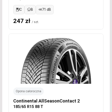
C
B
71 dB
247 zł
/ szt.
Opona całoroczna
Continental AllSeasonContact 2
185/65 R15 88 T