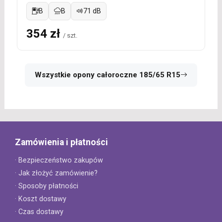
B
B
71 dB
354 zł
/ szt.
Wszystkie opony całoroczne 185/65 R15
Zamówienia i płatności
· Bezpieczeństwo zakupów
· Jak złożyć zamówienie?
· Sposoby płatności
· Koszt dostawy
· Czas dostawy