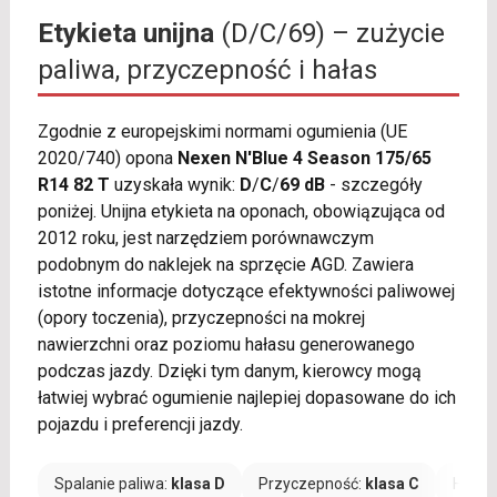
Etykieta unijna
(D/C/69) – zużycie
paliwa, przyczepność i hałas
Zgodnie z europejskimi normami ogumienia (UE
2020/740) opona
Nexen N'Blue 4 Season 175/65
R14 82 T
uzyskała wynik:
D
/
C
/
69 dB
- szczegóły
poniżej. Unijna etykieta na oponach, obowiązująca od
2012 roku, jest narzędziem porównawczym
podobnym do naklejek na sprzęcie AGD. Zawiera
istotne informacje dotyczące efektywności paliwowej
(opory toczenia), przyczepności na mokrej
nawierzchni oraz poziomu hałasu generowanego
podczas jazdy. Dzięki tym danym, kierowcy mogą
łatwiej wybrać ogumienie najlepiej dopasowane do ich
pojazdu i preferencji jazdy.
Spalanie paliwa:
klasa D
Przyczepność:
klasa C
Hałas