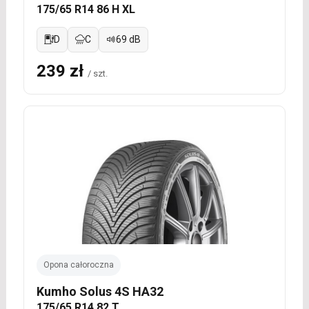
175/65 R14 86 H XL
D
C
69 dB
239 zł
/ szt.
Opona całoroczna
Kumho Solus 4S HA32
175/65 R14 82 T