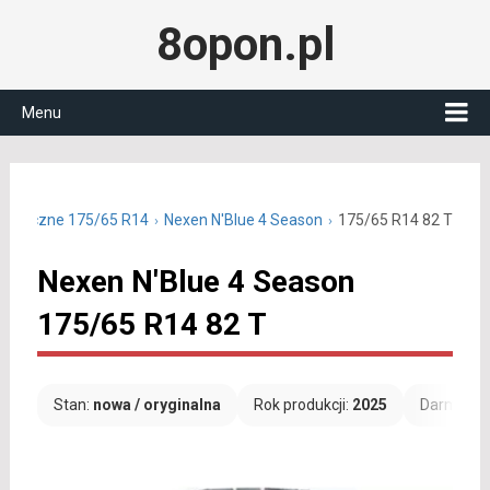
8opon.pl
Menu
ałoroczne 175/65 R14
Nexen N'Blue 4 Season
175/65 R14 82 T
Nexen N'Blue 4 Season
175/65 R14 82 T
Stan:
nowa / oryginalna
Rok produkcji:
2025
Darmowa 