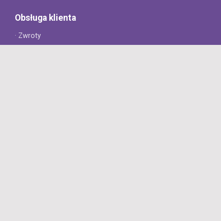
Obsługa klienta
· Zwroty
· Reklamacje
· Najczęściej zadawane pytania
· Gwarancja na opony
· Kontakt
8opon.pl
· O firmie
· Opinie klientów
· Dlaczego warto u nas kupić?
· Polityka prywatności
· Regulamin
Profesjonalny sklep z oponami oferujący tylko oryginalne