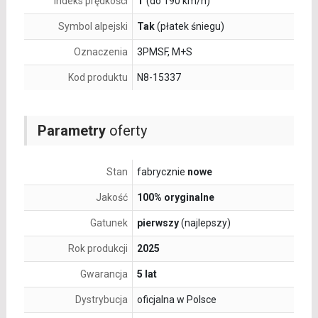
Indeks prędkości
T
(do 190 km/h)
Symbol alpejski
Tak
(płatek śniegu)
Oznaczenia
3PMSF, M+S
Kod produktu
N8-15337
Parametry
oferty
Stan
fabrycznie
nowe
Jakość
100% oryginalne
Gatunek
pierwszy
(najlepszy)
Rok produkcji
2025
Gwarancja
5 lat
Dystrybucja
oficjalna w Polsce