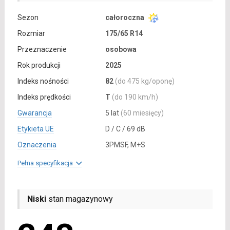
Sezon
całoroczna
Rozmiar
175/65 R14
Przeznaczenie
osobowa
Rok produkcji
2025
Indeks nośności
82
(do 475 kg/oponę)
Indeks prędkości
T
(do 190 km/h)
Gwarancja
5 lat
(60 miesięcy)
Etykieta UE
D / C / 69 dB
Oznaczenia
3PMSF, M+S
Pełna specyfikacja
Niski
stan magazynowy