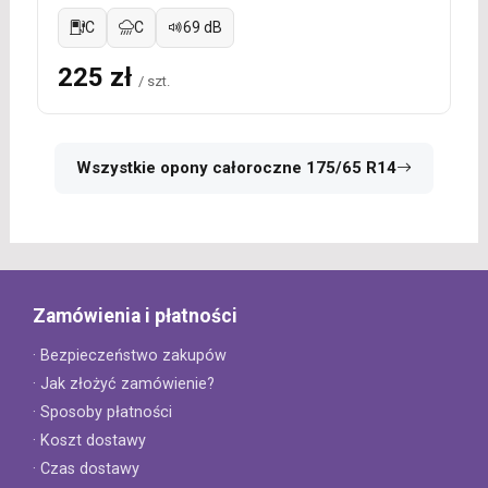
C
C
69 dB
225 zł
/ szt.
Wszystkie opony całoroczne 175/65 R14
Zamówienia i płatności
· Bezpieczeństwo zakupów
· Jak złożyć zamówienie?
· Sposoby płatności
· Koszt dostawy
· Czas dostawy