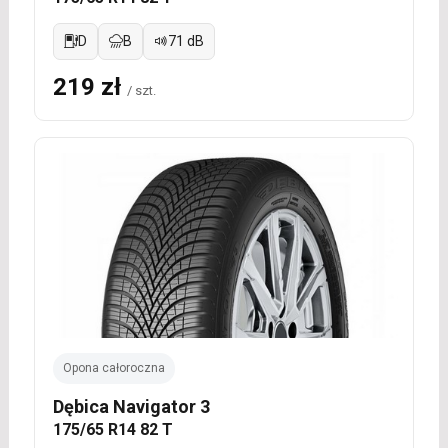
D
B
71 dB
219 zł
/ szt.
Opona całoroczna
Dębica Navigator 3
175/65 R14 82 T