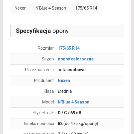
Nexen
N'Blue 4 Season
175/65 R14
Specyfikacja
opony
Rozmiar
175/65 R14
Sezon
opony całoroczne
Przeznaczenie
auta
osobowe
Producent
Nexen
Klasa
średnia
Model
N'Blue 4 Season
Etykieta UE
D / C / 69 dB
Indeks nośności
82
(do 475 kg/oponę)