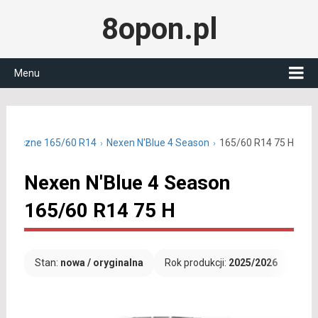
8opon.pl
Menu
ałoroczne 165/60 R14
Nexen N'Blue 4 Season
165/60 R14 75 H
Nexen N'Blue 4 Season
165/60 R14 75 H
Stan:
nowa / oryginalna
Rok produkcji:
2025/2026
Dar