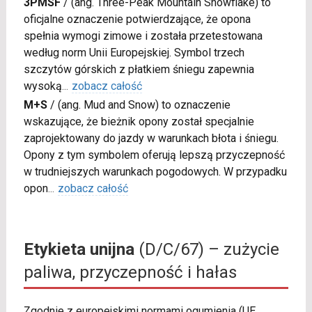
3PMSF
/
(ang. Three-Peak Mountain Snowflake) to
oficjalne oznaczenie potwierdzające, że opona
spełnia wymogi zimowe i została przetestowana
według norm Unii Europejskiej. Symbol trzech
szczytów górskich z płatkiem śniegu zapewnia
wysoką
...
zobacz całość
M+S
/
(ang. Mud and Snow) to oznaczenie
wskazujące, że bieżnik opony został specjalnie
zaprojektowany do jazdy w warunkach błota i śniegu.
Opony z tym symbolem oferują lepszą przyczepność
w trudniejszych warunkach pogodowych. W przypadku
opon
...
zobacz całość
Etykieta unijna
(D/C/67) – zużycie
paliwa, przyczepność i hałas
Zgodnie z europejskimi normami ogumienia (UE