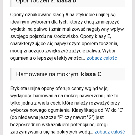
Opór toczenia:
klasa D
Opony oznakowane klasą A na etykiecie unijnej są
idealnym wyborem dla tych, którzy chcą zmniejszyć
wydatki na paliwo i zminimalizować negatywny wpływ
swojego pojazdu na środowisko. Opony klasy E,
charakteryzujące się najwyższym oporem toczenia,
mogą znacząco zwiększyć zużycie paliwa. Wybór
ogumienia o lepszej efektywności
...
zobacz całość
Hamowanie na mokrym:
klasa C
Etykieta unijna opony oferuje cenny wgląd w jej
wydajność hamowania na mokrej nawierzchni, ale to
tylko jedna z wielu cech, które należy rozważyć przy
wyborze nowego ogumienia. Klasyfikacja od "A" do "E"
(do niedawna jeszcze "F" czy nawet "G") jest
bezpośrednim wskaźnikiem potencjalnej drogi
zatrzymywania się na pokrytych wodą
...
zobacz całość