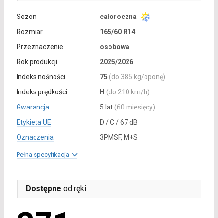
Sezon
całoroczna
Rozmiar
165/60 R14
Przeznaczenie
osobowa
Rok produkcji
2025/2026
Indeks nośności
75
(do 385 kg/oponę)
Indeks prędkości
H
(do 210 km/h)
Gwarancja
5 lat
(60 miesięcy)
Etykieta UE
D / C / 67 dB
Oznaczenia
3PMSF, M+S
Pełna specyfikacja
Dostępne
od ręki