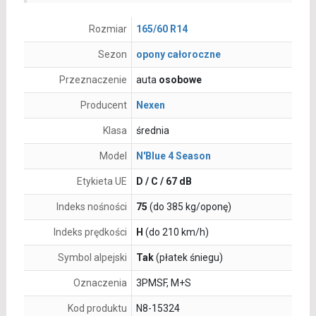
Rozmiar
165/60 R14
Sezon
opony całoroczne
Przeznaczenie
auta
osobowe
Producent
Nexen
Klasa
średnia
Model
N'Blue 4 Season
Etykieta UE
D / C / 67 dB
Indeks nośności
75
(do 385 kg/oponę)
Indeks prędkości
H
(do 210 km/h)
Symbol alpejski
Tak
(płatek śniegu)
Oznaczenia
3PMSF, M+S
Kod produktu
N8-15324