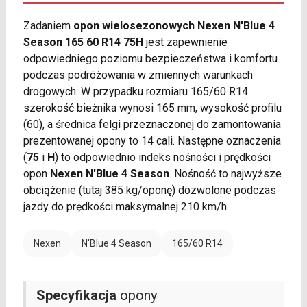
Zadaniem
opon wielosezonowych Nexen N'Blue 4
Season 165 60 R14 75H
jest zapewnienie
odpowiedniego poziomu bezpieczeństwa i komfortu
podczas podróżowania w zmiennych warunkach
drogowych. W przypadku rozmiaru 165/60 R14
szerokość bieżnika wynosi 165 mm, wysokość profilu
(60), a średnica felgi przeznaczonej do zamontowania
prezentowanej opony to 14 cali. Następne oznaczenia
(
75
i
H
) to odpowiednio indeks nośności i prędkości
opon
Nexen N'Blue 4 Season
. Nośność to najwyższe
obciążenie (tutaj 385 kg/oponę) dozwolone podczas
jazdy do prędkości maksymalnej 210 km/h.
Nexen
N'Blue 4 Season
165/60 R14
Specyfikacja
opony