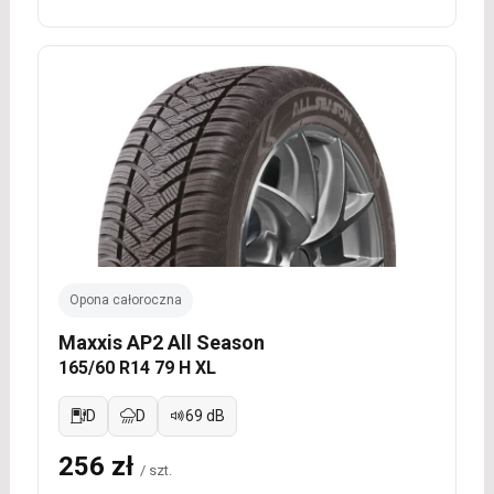
Opona całoroczna
Maxxis AP2 All Season
165/60 R14 79 H XL
D
D
69 dB
256 zł
/ szt.