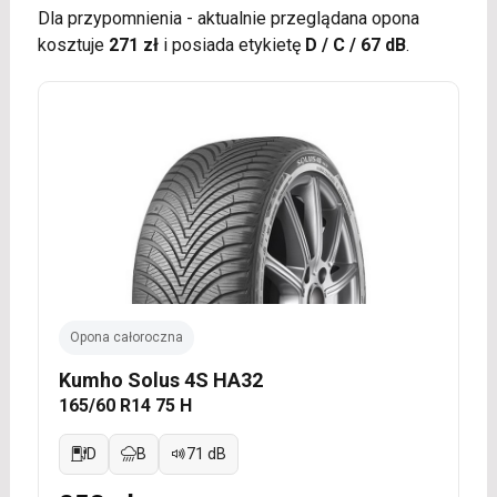
Dla przypomnienia - aktualnie przeglądana opona
kosztuje
271 zł
i posiada etykietę
D / C / 67 dB
.
Opona całoroczna
Kumho Solus 4S HA32
165/60 R14 75 H
D
B
71 dB