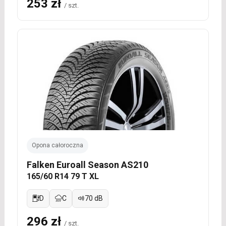
253 zł
/ szt.
Opona całoroczna
Falken Euroall Season AS210
165/60 R14 79 T XL
D
C
70 dB
296 zł
/ szt.