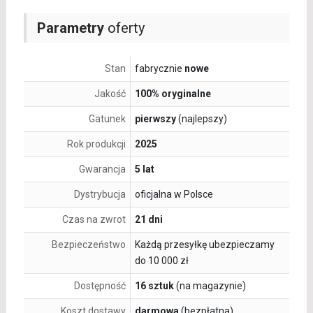
Parametry
oferty
Stan
fabrycznie
nowe
Jakość
100% oryginalne
Gatunek
pierwszy
(najlepszy)
Rok produkcji
2025
Gwarancja
5 lat
Dystrybucja
oficjalna w Polsce
Czas na zwrot
21 dni
Bezpieczeństwo
Każdą przesyłkę ubezpieczamy
do 10 000 zł
Dostępność
16 sztuk
(na magazynie)
Koszt dostawy
darmowa
(bezpłatna)