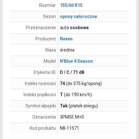
Rozmiar
155/60 R15
Sezon
opony całoroczne
Przeznaczenie
auta
osobowe
Producent
Nexen
Klasa
średnia
Model
N'Blue 4 Season
Etykieta UE
D / C / 71 dB
Indeks nośności
74
(do 375 kg/oponę)
Indeks prędkości
T
(do 190 km/h)
Symbol alpejski
Tak
(płatek śniegu)
Oznaczenia
3PMSF, M+S
Kod produktu
N8-11571