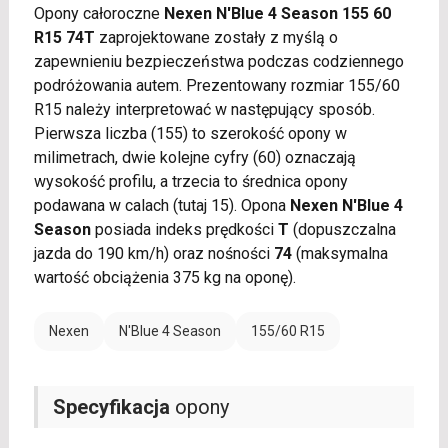
Opony całoroczne
Nexen N'Blue 4 Season 155 60
R15 74T
zaprojektowane zostały z myślą o
zapewnieniu bezpieczeństwa podczas codziennego
podróżowania autem. Prezentowany rozmiar 155/60
R15 należy interpretować w następujący sposób.
Pierwsza liczba (155) to szerokość opony w
milimetrach, dwie kolejne cyfry (60) oznaczają
wysokość profilu, a trzecia to średnica opony
podawana w calach (tutaj 15). Opona
Nexen N'Blue 4
Season
posiada indeks prędkości
T
(dopuszczalna
jazda do 190 km/h) oraz nośności
74
(maksymalna
wartość obciążenia 375 kg na oponę).
Nexen
N'Blue 4 Season
155/60 R15
Specyfikacja
opony