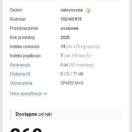
Sezon
całoroczna
Rozmiar
155/60 R15
Przeznaczenie
osobowa
Rok produkcji
2025
Indeks nośności
74
(do 375 kg/oponę)
Indeks prędkości
T
(do 190 km/h)
Gwarancja
5 lat
(60 miesięcy)
Etykieta UE
D / C / 71 dB
Oznaczenia
3PMSF, M+S
Pełna specyfikacja
Dostępne
od ręki