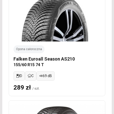
Opona całoroczna
Falken Euroall Season AS210
155/60 R15 74 T
D
C
69 dB
289 zł
/ szt.