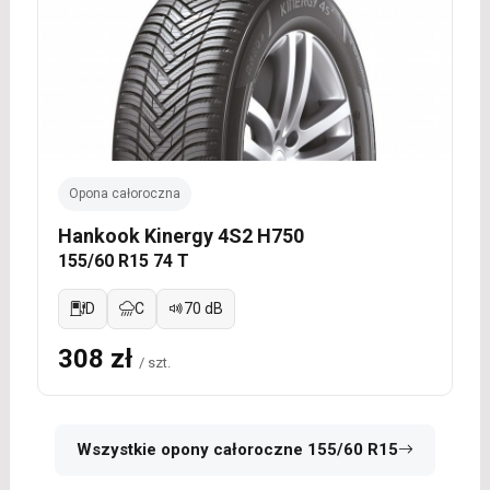
Opona całoroczna
Hankook Kinergy 4S2 H750
155/60 R15 74 T
D
C
70 dB
308 zł
/ szt.
Wszystkie opony całoroczne 155/60 R15