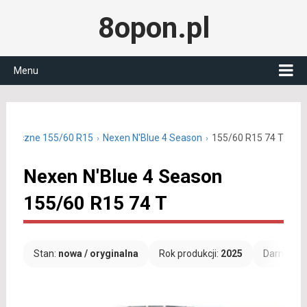
8opon.pl
Menu
ałoroczne 155/60 R15
Nexen N'Blue 4 Season
155/60 R15 74 T
Nexen N'Blue 4 Season
155/60 R15 74 T
Stan:
nowa / oryginalna
Rok produkcji:
2025
Darmowa 