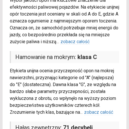
Wybór jakości opon ma kluczowe znaczenie dla
efektywności paliwowej pojazdów. Na etykiecie unijnej
opór toczenia jest oceniany w skali od A do E, gdzie A
oznacza ogumienie z najmniejszym oporem toczenia.
Oznacza on, że samochód potrzebuje mniej energii do
jazdy, co bezpośrednio przekłada się na mniejsze
zużycie paliwa i niższą
...
zobacz całość
Hamowanie na mokrym:
klasa C
Etykieta unijna ocenia przyczepność opon na mokrej
nawierzchni, przyznając kategorie od "A" (najlepsza)
do "E" (dostateczna). Dawna klasa "G", ze względu na
bardzo słabe parametry przyczepności, została
wykluczona z obrotu, co wpłynęło na wyższy poziom
bezpieczeństwa użytkowników czterech kół.
Zrozumienie tych klas, bazujące na
...
zobacz całość
Hałas zewnętrzny:
71 decybeli