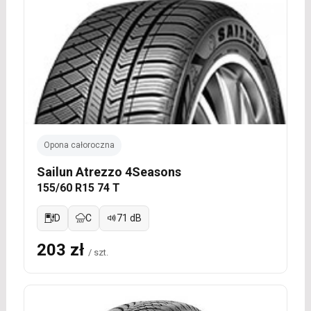
Opona całoroczna
Sailun Atrezzo 4Seasons
155/60 R15 74 T
D
C
71 dB
203 zł
/ szt.