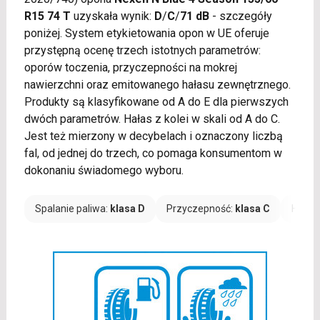
R15 74 T
uzyskała wynik:
D
/
C
/
71 dB
- szczegóły
poniżej. System etykietowania opon w UE oferuje
przystępną ocenę trzech istotnych parametrów:
oporów toczenia, przyczepności na mokrej
nawierzchni oraz emitowanego hałasu zewnętrznego.
Produkty są klasyfikowane od A do E dla pierwszych
dwóch parametrów. Hałas z kolei w skali od A do C.
Jest też mierzony w decybelach i oznaczony liczbą
fal, od jednej do trzech, co pomaga konsumentom w
dokonaniu świadomego wyboru.
Spalanie paliwa:
klasa D
Przyczepność:
klasa C
Hałas