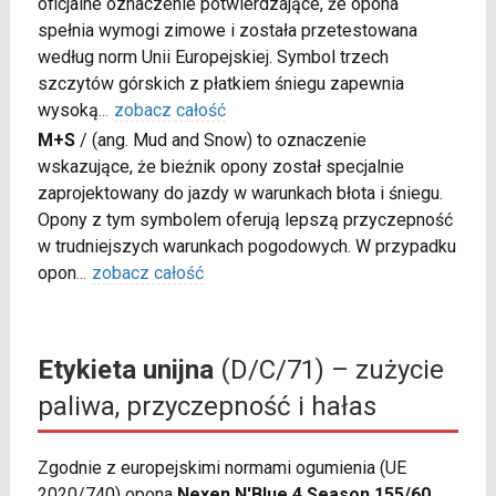
oficjalne oznaczenie potwierdzające, że opona
spełnia wymogi zimowe i została przetestowana
według norm Unii Europejskiej. Symbol trzech
szczytów górskich z płatkiem śniegu zapewnia
wysoką
...
zobacz całość
M+S
/
(ang. Mud and Snow) to oznaczenie
wskazujące, że bieżnik opony został specjalnie
zaprojektowany do jazdy w warunkach błota i śniegu.
Opony z tym symbolem oferują lepszą przyczepność
w trudniejszych warunkach pogodowych. W przypadku
opon
...
zobacz całość
Etykieta unijna
(D/C/71) – zużycie
paliwa, przyczepność i hałas
Zgodnie z europejskimi normami ogumienia (UE
2020/740) opona
Nexen N'Blue 4 Season 155/60