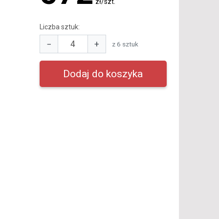
zł/szt.
Liczba sztuk:
−
+
z 6 sztuk