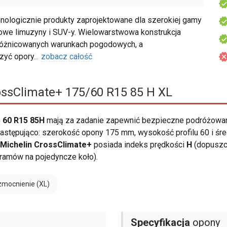
ologicznie produkty zaprojektowane dla szerokiej gamy
owe limuzyny i SUV-y. Wielowarstwowa konstrukcja
różnicowanych warunkach pogodowych, a
czyć opory
...
zobacz całość
ossClimate+ 175/60 R15 85 H XL
 60 R15 85H
mają za zadanie zapewnić bezpieczne podróżowan
stępująco: szerokość opony 175 mm, wysokość profilu 60 i śred
Michelin CrossClimate+
posiada indeks prędkości
H
(dopuszcz
gramów na pojedyncze koło).
mocnienie (XL)
Specyfikacja
opony