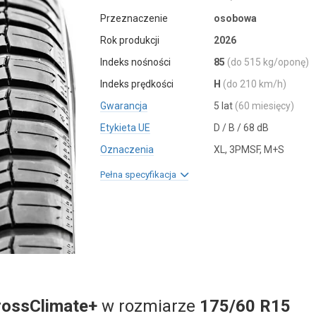
Przeznaczenie
osobowa
Rok produkcji
2026
Indeks nośności
85
(do 515 kg/oponę)
Indeks prędkości
H
(do 210 km/h)
Gwarancja
5 lat
(60 miesięcy)
Etykieta UE
D / B / 68 dB
Oznaczenia
XL, 3PMSF, M+S
Pełna specyfikacja
rossClimate+
w rozmiarze
175/60 R15