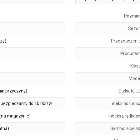
Rozmia
Sezo
szy)
Przeznaczeni
Producen
Klas
Mode
ia przyczyny)
Etykieta U
ubezpieczamy do 10 000 zł
Indeks nośnośc
(na magazynie)
Indeks prędkośc
atna)
Symbol alpejsk