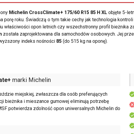
opony
Michelin CrossClimate+ 175/60 R15 85 H XL
objęte 5-let
 porę roku. Świadczą o tym takie cechy jak technologia kontrol
 właściwości opon letnich czy wszechstronny profil bieżnika za
n
została zaprojektowana dla samochodów osobowych. Jej prze
dwyższony indeks nośności
85
(do 515 kg na oponę).
ate+
marki Michelin
eździe miejskiej, zwłaszcza dla osób preferujących
kcji bieżnika i mieszance gumowej eliminują potrzebę
F potwierdza zdolność opon uniwersalnych Michelin do