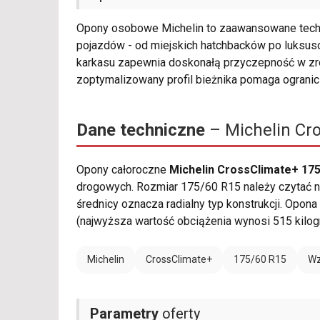
Opony osobowe Michelin to zaawansowane techn
pojazdów - od miejskich hatchbacków po luksus
karkasu zapewnia doskonałą przyczepność w z
zoptymalizowany profil bieżnika pomaga ograni
Dane techniczne
– Michelin Cr
Opony całoroczne
Michelin CrossClimate+ 175
drogowych. Rozmiar 175/60 R15 należy czytać na
średnicy oznacza radialny typ konstrukcji. Opona
(najwyższa wartość obciążenia wynosi 515 kilo
Michelin
CrossClimate+
175/60 R15
Wz
Parametry
oferty