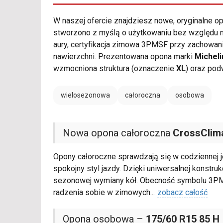
W naszej ofercie znajdziesz nowe, oryginalne 
stworzono z myślą o użytkowaniu bez względu na
aury, certyfikacja zimowa 3PMSF przy zachowaniu
nawierzchni. Prezentowana opona marki
Micheli
wzmocniona struktura (oznaczenie
XL
) oraz po
wielosezonowa
całoroczna
osobowa
Nowa opona całoroczna
CrossClim
Opony całoroczne sprawdzają się w codziennej j
spokojny styl jazdy. Dzięki uniwersalnej konstru
sezonowej wymiany kół. Obecność symbolu 3PMS
radzenia sobie w zimowych
...
zobacz całość
Opona osobowa –
175/60 R15 85 H