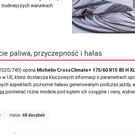
 trudniejszych warunkach
ć
ie paliwa, przyczepność i hałas
 2020/740) opona
Michelin CrossClimate+ 175/60 R15 85 H X
w UE, które dostarcza kluczowych informacji o parametrach opo
nych aspektach: poziomie hałasu generowanym podczas jazdy, e
ogą porównać różne modele pod kątem ich osiągów i ceny, wybie
B
Hałas:
68 decybeli