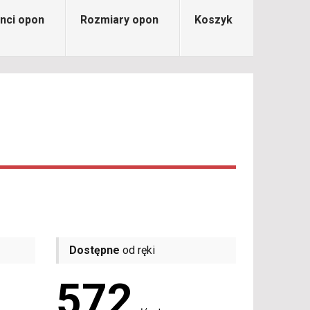
nci opon
Rozmiary opon
Koszyk
Dostępne
od ręki
572