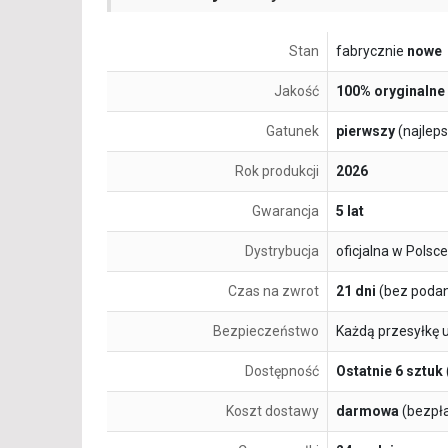
Stan
fabrycznie
nowe
Jakość
100% oryginalne
Gatunek
pierwszy
(najlep
Rok produkcji
2026
Gwarancja
5 lat
Dystrybucja
oficjalna w Polsce
Czas na zwrot
21 dni
(bez podan
Bezpieczeństwo
Każdą przesyłkę 
Dostępność
Ostatnie 6 sztuk
Koszt dostawy
darmowa
(bezpł