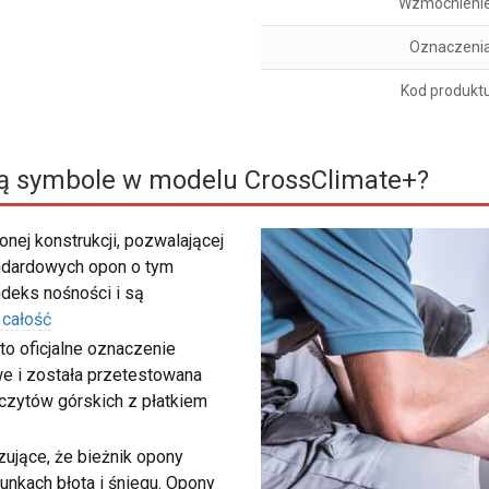
Wzmocnieni
Oznaczeni
Kod produkt
ą symbole w modelu CrossClimate+?
nej konstrukcji, pozwalającej
ndardowych opon o tym
deks nośności i są
 całość
to oficjalne oznaczenie
e i została przetestowana
zczytów górskich z płatkiem
ujące, że bieżnik opony
unkach błota i śniegu. Opony