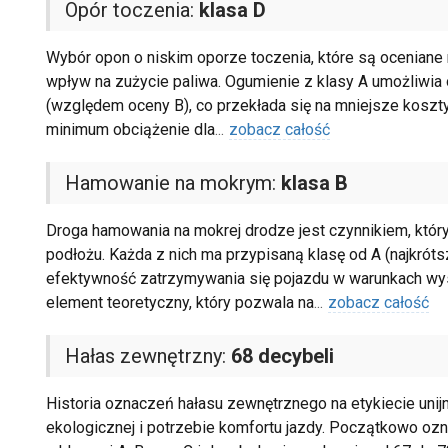
Opór toczenia:
klasa D
Wybór opon o niskim oporze toczenia, które są oceniane n
wpływ na zużycie paliwa. Ogumienie z klasy A umożliwia 
(względem oceny B), co przekłada się na mniejsze koszt
minimum obciążenie dla
...
zobacz całość
Hamowanie na mokrym:
klasa B
Droga hamowania na mokrej drodze jest czynnikiem, któr
podłożu. Każda z nich ma przypisaną klasę od A (najkróts
efektywność zatrzymywania się pojazdu w warunkach wyso
element teoretyczny, który pozwala na
...
zobacz całość
Hałas zewnętrzny:
68 decybeli
Historia oznaczeń hałasu zewnętrznego na etykiecie uni
ekologicznej i potrzebie komfortu jazdy. Początkowo ozna