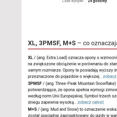
Czas wysyłki
24 godziny
XL, 3PMSF, M+S
– co oznaczaj
XL
/
(ang. Extra Load) oznacza opony o wzmocnio
na zwiększone obciążenie w porównaniu do sta
samym rozmiarze. Opony te posiadają wyższy in
przeznaczone do pojazdów o większej
...
zobacz
3PMSF
/
(ang. Three-Peak Mountain Snowflake) 
potwierdzające, że opona spełnia wymogi zimow
według norm Unii Europejskiej. Symbol trzech s
śniegu zapewnia wysoką
...
zobacz całość
M+S
/
(ang. Mud and Snow) to oznaczenie wskaz
został specjalnie zaprojektowany do jazdy w war