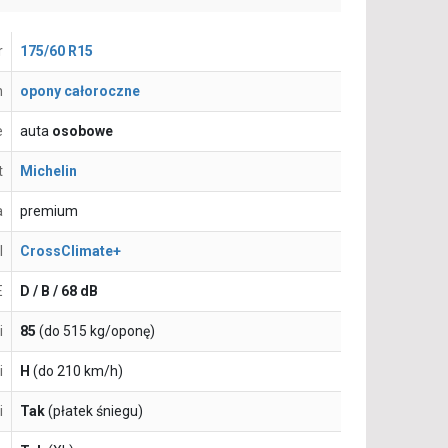
r
175/60 R15
n
opony całoroczne
e
auta
osobowe
t
Michelin
a
premium
l
CrossClimate+
E
D / B / 68 dB
i
85
(do 515 kg/oponę)
i
H
(do 210 km/h)
i
Tak
(płatek śniegu)