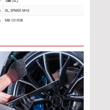
e
Tak
(XL)
a
XL, 3PMSF, M+S
u
M8-101938