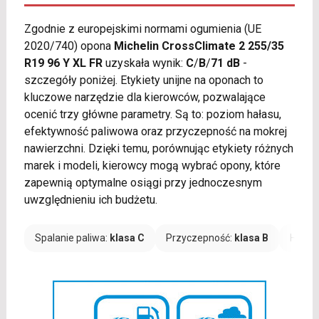
Zgodnie z europejskimi normami ogumienia (UE
2020/740) opona
Michelin CrossClimate 2 255/35
R19 96 Y XL FR
uzyskała wynik:
C
/
B
/
71 dB
-
szczegóły poniżej. Etykiety unijne na oponach to
kluczowe narzędzie dla kierowców, pozwalające
ocenić trzy główne parametry. Są to: poziom hałasu,
efektywność paliwowa oraz przyczepność na mokrej
nawierzchni. Dzięki temu, porównując etykiety różnych
marek i modeli, kierowcy mogą wybrać opony, które
zapewnią optymalne osiągi przy jednoczesnym
uwzględnieniu ich budżetu.
Spalanie paliwa:
klasa C
Przyczepność:
klasa B
Hałas