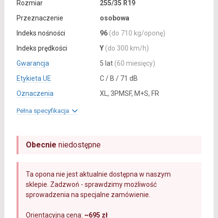
Rozmiar
255/35 R19
Przeznaczenie
osobowa
Indeks nośności
96
(do 710 kg/oponę)
Indeks prędkości
Y
(do 300 km/h)
Gwarancja
5 lat
(60 miesięcy)
Etykieta UE
C / B / 71 dB
Oznaczenia
XL, 3PMSF, M+S, FR
Pełna specyfikacja
Obecnie
niedostępne
Ta opona nie jest aktualnie dostępna w naszym
sklepie. Zadzwoń - sprawdzimy możliwość
sprowadzenia na specjalne zamówienie.
Orientacyjna cena:
~695 zł