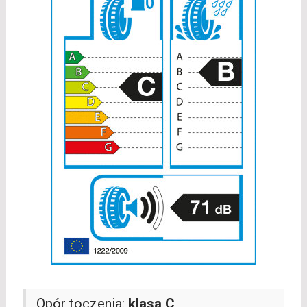
Opór toczenia:
klasa C