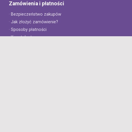
Zamówienia i płatności
· Bezpieczeństwo zakupów
· Jak złożyć zamówienie?
· Sposoby płatności
· Koszt dostawy
· Czas dostawy
Obsługa klienta
· Zwroty
· Reklamacje
· Najczęściej zadawane pytania
· Gwarancja na opony
· Kontakt
8opon.pl
· O firmie