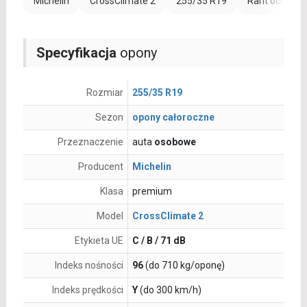
Michelin
CrossClimate 2
255/35 R19
Rant ochronn
Specyfikacja
opony
Rozmiar
255/35 R19
Sezon
opony całoroczne
Przeznaczenie
auta
osobowe
Producent
Michelin
Klasa
premium
Model
CrossClimate 2
Etykieta UE
C / B / 71 dB
Indeks nośności
96
(do 710 kg/oponę)
Indeks prędkości
Y
(do 300 km/h)