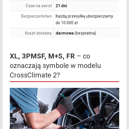
Czas na zwrot
21 dni
Bezpieczeństwo
Każdą przesyłkę ubezpieczamy
do 10 000 zł
Koszt dostawy
darmowa
(bezpłatna)
XL, 3PMSF, M+S, FR
– co
oznaczają symbole w modelu
CrossClimate 2?