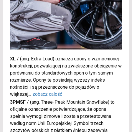
XL
/
(ang. Extra Load) oznacza opony o wzmocnionej
konstrukcji, pozwalającej na zwiększone obciążenie w
porównaniu do standardowych opon o tym samym
rozmiarze. Opony te posiadają wyższy indeks
nośności i są przeznaczone do pojazdów o
większej
...
zobacz całość
3PMSF
/
(ang. Three-Peak Mountain Snowflake) to
oficjalne oznaczenie potwierdzające, że opona
spełnia wymogi zimowe i została przetestowana
według norm Unii Europejskiej. Symbol trzech
szczytów górskich z płatkiem śniegu zapewnia