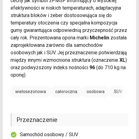
cechy jak symbol 3PMSF informujący o wysokiej
efektywności w niskich temperaturach, adaptacyjna
struktura bloków i żeber dostosowująca się do
temperatury otoczenia czy specjalna kompozycja
gumy gwarantująca odpowiednią przyczepność przez
cały rok. Prezentowana opona marki
Michelin
została
zaprojektowana zarówno dla samochodów
osobowych jak i SUV. Jej przeznaczenie potwierdzają
między innymi wzmocniona struktura (oznaczenie
XL
)
oraz podwyższony indeks nośności
96
(do 710 kg na
oponę).
wielosezonowa
całoroczna
osobowa
SUV
Przeznaczenie
Samochód osobowy / SUV