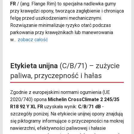
FR
/
(ang. Flange Rim) to specjalna nadlewka gumy
przy krawędzi opony, tworząca zagłębienie i chroniąca
felgę przed uszkodzeniami mechanicznymi.
Rozwiązanie minimalizuje ryzyko otarć podczas
parkowania przy krawężnikach lub manewrowania
w
...
zobacz całość
Etykieta unijna
(C/B/71) – zużycie
paliwa, przyczepność i hałas
Zgodnie z europejskimi normami ogumienia (UE
2020/740) opona
Michelin CrossClimate 2 245/35
R18 92 Y XL FR
uzyskała wynik:
C
/
B
/
71 dB
-
szczegóły poniżej. Na etykiecie unijnej opony znajdują
się piktogramy informujące o przyczepności na mokrej
nawierzchni, efektywności paliwowej i hałasie