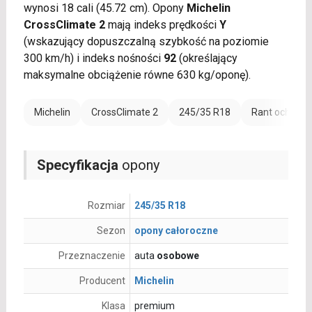
wynosi 18 cali (45.72 cm). Opony
Michelin
CrossClimate 2
mają indeks prędkości
Y
(wskazujący dopuszczalną szybkość na poziomie
300 km/h) i indeks nośności
92
(określający
maksymalne obciążenie równe 630 kg/oponę).
Michelin
CrossClimate 2
245/35 R18
Rant ochronn
Specyfikacja
opony
Rozmiar
245/35 R18
Sezon
opony całoroczne
Przeznaczenie
auta
osobowe
Producent
Michelin
Klasa
premium