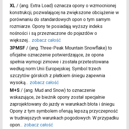
XL
/
(ang. Extra Load) oznacza opony o wzmocnionej
konstrukcji, pozwalającej na zwiększone obciążenie w
porównaniu do standardowych opon o tym samym
rozmiarze. Opony te posiadają wyższy indeks
nośności i są przeznaczone do pojazdów o
większej
...
zobacz całość
3PMSF
/
(ang. Three-Peak Mountain Snowflake) to
oficjalne oznaczenie potwierdzające, że opona
spełnia wymogi zimowe i została przetestowana
według norm Unii Europejskiej. Symbol trzech
szczytów górskich z płatkiem śniegu zapewnia
wysoką
...
zobacz całość
M+S
/
(ang. Mud and Snow) to oznaczenie
wskazujące, że bieżnik opony został specjalnie
zaprojektowany do jazdy w warunkach błota i śniegu.
Opony z tym symbolem oferują lepszą przyczepność
w trudniejszych warunkach pogodowych. W przypadku
opon
...
zobacz całość