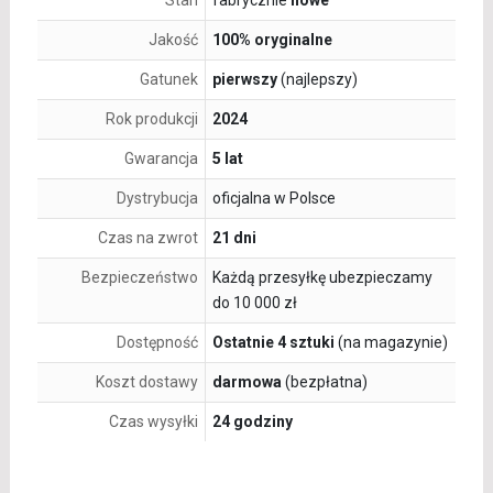
Stan
fabrycznie
nowe
Jakość
100% oryginalne
Gatunek
pierwszy
(najlepszy)
Rok produkcji
2024
Gwarancja
5 lat
Dystrybucja
oficjalna w Polsce
Czas na zwrot
21 dni
Bezpieczeństwo
Każdą przesyłkę ubezpieczamy
do 10 000 zł
Dostępność
Ostatnie 4 sztuki
(na magazynie)
Koszt dostawy
darmowa
(bezpłatna)
Czas wysyłki
24 godziny