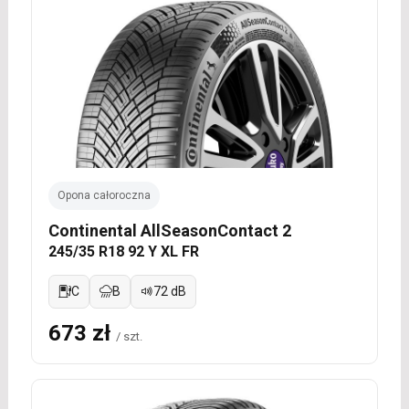
Opona całoroczna
Continental AllSeasonContact 2
245/35 R18 92 Y XL FR
C
B
72 dB
673 zł
/ szt.