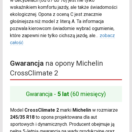
w decybelach (od 67 do 78) jest nie tylko
wskaźnikiem komfortu jazdy, ale także świadomości
ekologicznej. Opona z oceną C jest znacznie
głośniejsza niż model z literą A. Ta informacja
pozwala kierowcom świadomie wybrać ogumienie,
które zapewni nie tylko cichszą jazdę, ale
...
zobacz
całość
Gwarancja
na opony Michelin
CrossClimate 2
Gwarancja -
5 lat
(60 miesięcy)
Model
CrossClimate 2
marki
Michelin
w rozmiarze
245/35 R18
to opona projektowana dla aut
sportowych i dynamicznych. Producent obejmuje ją
pełną 5-letnią gwarancją na wady produkcyjne oraz