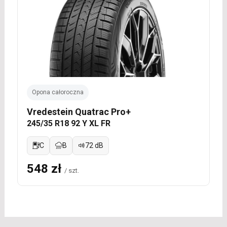
Opona całoroczna
Vredestein Quatrac Pro+
245/35 R18 92 Y XL FR
C
B
72 dB
548 zł
/ szt.