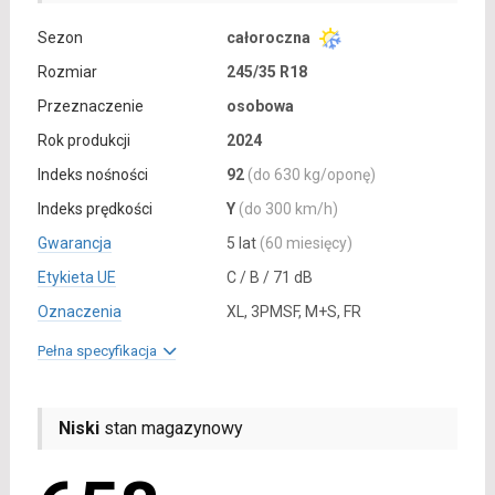
Sezon
całoroczna
Rozmiar
245/35 R18
Przeznaczenie
osobowa
Rok produkcji
2024
Indeks nośności
92
(do 630 kg/oponę)
Indeks prędkości
Y
(do 300 km/h)
Gwarancja
5 lat
(60 miesięcy)
Etykieta UE
C / B / 71 dB
Oznaczenia
XL, 3PMSF, M+S, FR
Pełna specyfikacja
Niski
stan magazynowy