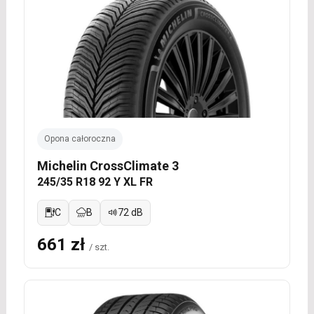
Opona całoroczna
Michelin CrossClimate 3
245/35 R18 92 Y XL FR
C
B
72 dB
661 zł
/ szt.