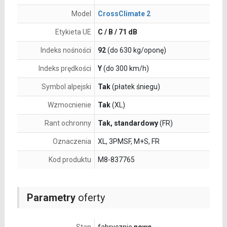
Model
CrossClimate 2
Etykieta UE
C / B / 71 dB
Indeks nośności
92
(do 630 kg/oponę)
Indeks prędkości
Y
(do 300 km/h)
Symbol alpejski
Tak
(płatek śniegu)
Wzmocnienie
Tak
(XL)
Rant ochronny
Tak, standardowy
(FR)
Oznaczenia
XL, 3PMSF, M+S, FR
Kod produktu
M8-837765
Parametry
oferty