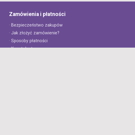
Zamówienia i płatności
· Bezpieczeństwo zakupów
· Jak złożyć zamówienie?
· Sposoby płatności
· Koszt dostawy
· Czas dostawy
Obsługa klienta
· Zwroty
· Reklamacje
· Najczęściej zadawane pytania
· Gwarancja na opony
· Kontakt
8opon.pl