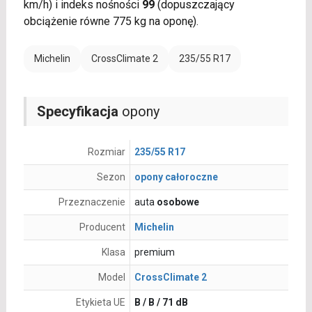
km/h) i indeks nośności
99
(dopuszczający
obciążenie równe 775 kg na oponę).
Michelin
CrossClimate 2
235/55 R17
Specyfikacja
opony
Rozmiar
235/55 R17
Sezon
opony całoroczne
Przeznaczenie
auta
osobowe
Producent
Michelin
Klasa
premium
Model
CrossClimate 2
Etykieta UE
B / B / 71 dB