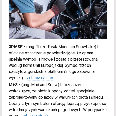
3PMSF
/
(ang. Three-Peak Mountain Snowflake) to
oficjalne oznaczenie potwierdzające, że opona
spełnia wymogi zimowe i została przetestowana
według norm Unii Europejskiej. Symbol trzech
szczytów górskich z płatkiem śniegu zapewnia
wysoką
...
zobacz całość
M+S
/
(ang. Mud and Snow) to oznaczenie
wskazujące, że bieżnik opony został specjalnie
zaprojektowany do jazdy w warunkach błota i śniegu.
Opony z tym symbolem oferują lepszą przyczepność
w trudniejszych warunkach pogodowych. W przypadku
opon
...
zobacz całość