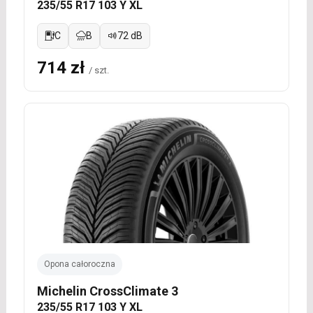
235/55 R17 103 Y XL
C
B
72 dB
714 zł
/ szt.
Opona całoroczna
Michelin CrossClimate 3
235/55 R17 103 Y XL