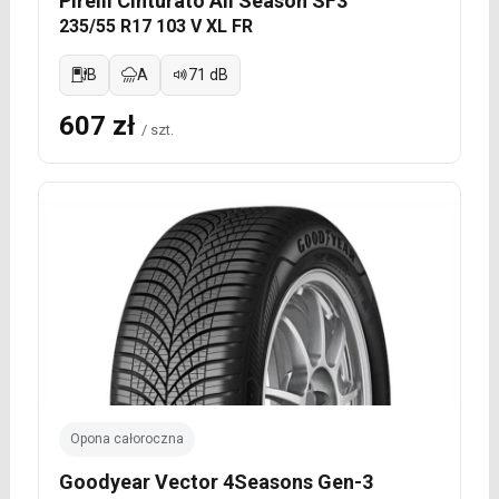
Pirelli Cinturato All Season SF3
235/55 R17 103 V XL FR
B
A
71 dB
607 zł
/ szt.
Opona całoroczna
Goodyear Vector 4Seasons Gen-3