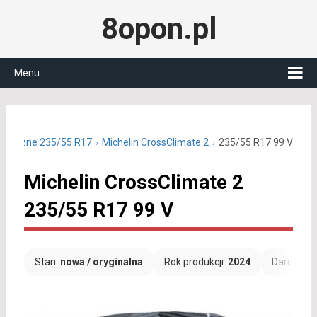
8opon.pl
Menu
łoroczne 235/55 R17
Michelin CrossClimate 2
235/55 R17 99 V
Michelin CrossClimate 2
235/55 R17 99 V
Stan:
nowa / oryginalna
Rok produkcji:
2024
Darmowa 