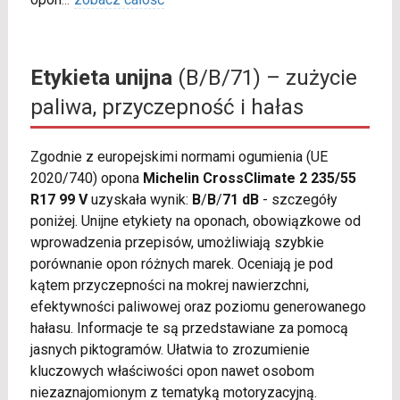
Etykieta unijna
(B/B/71) – zużycie
paliwa, przyczepność i hałas
Zgodnie z europejskimi normami ogumienia (UE
2020/740) opona
Michelin CrossClimate 2 235/55
R17 99 V
uzyskała wynik:
B
/
B
/
71 dB
- szczegóły
poniżej. Unijne etykiety na oponach, obowiązkowe od
wprowadzenia przepisów, umożliwiają szybkie
porównanie opon różnych marek. Oceniają je pod
kątem przyczepności na mokrej nawierzchni,
efektywności paliwowej oraz poziomu generowanego
hałasu. Informacje te są przedstawiane za pomocą
jasnych piktogramów. Ułatwia to zrozumienie
kluczowych właściwości opon nawet osobom
niezaznajomionym z tematyką motoryzacyjną.