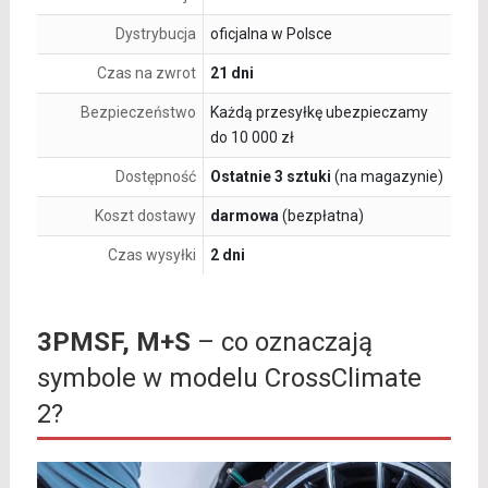
Dystrybucja
oficjalna w Polsce
Czas na zwrot
21 dni
Bezpieczeństwo
Każdą przesyłkę ubezpieczamy
do 10 000 zł
Dostępność
Ostatnie 3 sztuki
(na magazynie)
Koszt dostawy
darmowa
(bezpłatna)
Czas wysyłki
2 dni
3PMSF, M+S
– co oznaczają
symbole w modelu CrossClimate
2?