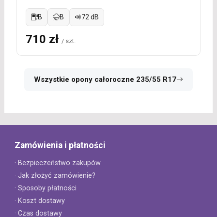
B
B
72 dB
710 zł
/ szt.
Wszystkie opony całoroczne 235/55 R17
Zamówienia i płatności
· Bezpieczeństwo zakupów
· Jak złożyć zamówienie?
· Sposoby płatności
· Koszt dostawy
· Czas dostawy