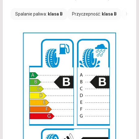
Spalanie paliwa:
klasa B
Przyczepność:
klasa B
Hałas: