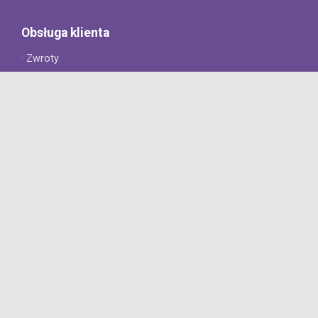
Obsługa klienta
· Zwroty
· Reklamacje
· Najczęściej zadawane pytania
· Gwarancja na opony
· Kontakt
8opon.pl
· O firmie
· Opinie klientów
· Dlaczego warto u nas kupić?
· Polityka prywatności
· Regulamin