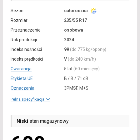
Sezon
całoroczna
Rozmiar
235/55 R17
Przeznaczenie
osobowa
Rok produkcji
2024
Indeks nośności
99
(do 775 kg/oponę)
Indeks prędkości
V
(do 240 km/h)
Gwarancja
5 lat
(60 miesięcy)
Etykieta UE
B / B / 71 dB
Oznaczenia
3PMSF, M+S
Pełna specyfikacja
Niski
stan magazynowy