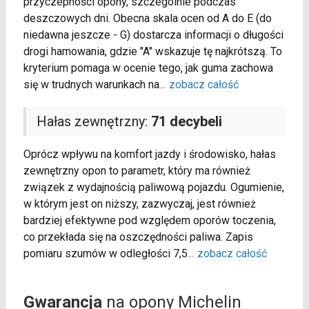
przyczepności opony, szczególnie podczas
deszczowych dni. Obecna skala ocen od A do E (do
niedawna jeszcze - G) dostarcza informacji o długości
drogi hamowania, gdzie "A" wskazuje tę najkrótszą. To
kryterium pomaga w ocenie tego, jak guma zachowa
się w trudnych warunkach na
...
zobacz całość
Hałas zewnętrzny:
71 decybeli
Oprócz wpływu na komfort jazdy i środowisko, hałas
zewnętrzny opon to parametr, który ma również
związek z wydajnością paliwową pojazdu. Ogumienie,
w którym jest on niższy, zazwyczaj, jest również
bardziej efektywne pod względem oporów toczenia,
co przekłada się na oszczędności paliwa. Zapis
pomiaru szumów w odległości 7,5
...
zobacz całość
Gwarancja
na opony Michelin