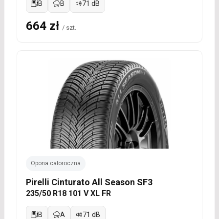
B
B
71 dB
664 zł
/ szt.
Opona całoroczna
Pirelli Cinturato All Season SF3
235/50 R18 101 V XL FR
B
A
71 dB