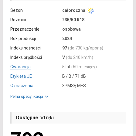
Sezon
całoroczna
Rozmiar
235/50 R18
Przeznaczenie
osobowa
Rok produkcji
2024
Indeks nośności
97
(do 730 kg/oponę)
Indeks prędkości
V
(do 240 km/h)
Gwarancja
5 lat
(60 miesięcy)
Etykieta UE
B / B / 71 dB
Oznaczenia
3PMSF, M+S
Pełna specyfikacja
Dostępne
od ręki