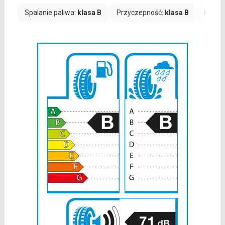
Spalanie paliwa:
klasa B
Przyczepność:
klasa B
Hałas: