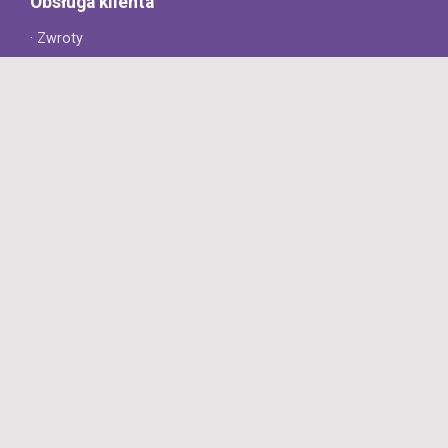
Obsługa klienta
· Zwroty
· Reklamacje
· Najczęściej zadawane pytania
· Gwarancja na opony
· Kontakt
8opon.pl
· O firmie
· Opinie klientów
· Dlaczego warto u nas kupić?
· Polityka prywatności
· Regulamin
Profesjonalny sklep z oponami oferujący tylko oryginalne
produkty. Szybka dostawa i niskie ceny.