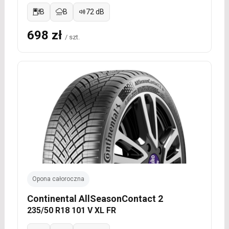
B
B
72 dB
698 zł
/ szt.
Opona całoroczna
Continental AllSeasonContact 2
235/50 R18 101 V XL FR