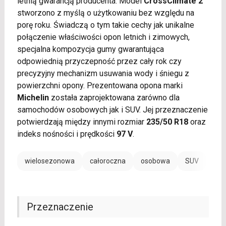
letnią gwarancją producenta. Model
CrossClimate 2
stworzono z myślą o użytkowaniu bez względu na
porę roku. Świadczą o tym takie cechy jak unikalne
połączenie właściwości opon letnich i zimowych,
specjalna kompozycja gumy gwarantująca
odpowiednią przyczepność przez cały rok czy
precyzyjny mechanizm usuwania wody i śniegu z
powierzchni opony. Prezentowana opona marki
Michelin
została zaprojektowana zarówno dla
samochodów osobowych jak i SUV. Jej przeznaczenie
potwierdzają między innymi rozmiar
235/50 R18
oraz
indeks nośności i prędkości
97 V
.
wielosezonowa
całoroczna
osobowa
SUV
Przeznaczenie