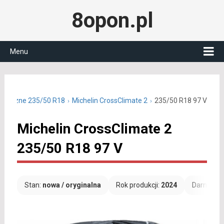
8opon.pl
Menu
łoroczne 235/50 R18
Michelin CrossClimate 2
235/50 R18 97 V
Michelin CrossClimate 2
235/50 R18 97 V
Stan:
nowa / oryginalna
Rok produkcji:
2024
Darmowa 