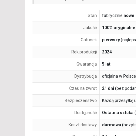
Stan
fabrycznie
nowe
Jakość
100% oryginalne
Gatunek
pierwszy
(najlep
Rok produkcji
2024
Gwarancja
5 lat
Dystrybucja
oficjalna w Polsce
Czas na zwrot
21 dni
(bez podan
Bezpieczeństwo
Każdą przesyłkę 
Dostępność
Ostatnia sztuka
(
Koszt dostawy
darmowa
(bezpł