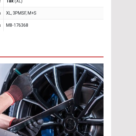
e
Tak
(XL)
a
XL, 3PMSF, M+S
u
M8-176368