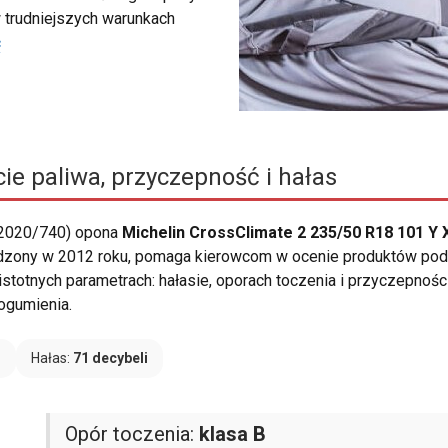
 trudniejszych warunkach
ć
ie paliwa, przyczepność i hałas
 2020/740) opona
Michelin CrossClimate 2 235/50 R18 101 Y 
adzony w 2012 roku, pomaga kierowcom w ocenie produktów pod
 istotnych parametrach: hałasie, oporach toczenia i przyczepnośc
gumienia.
B
Hałas:
71 decybeli
Opór toczenia:
klasa B