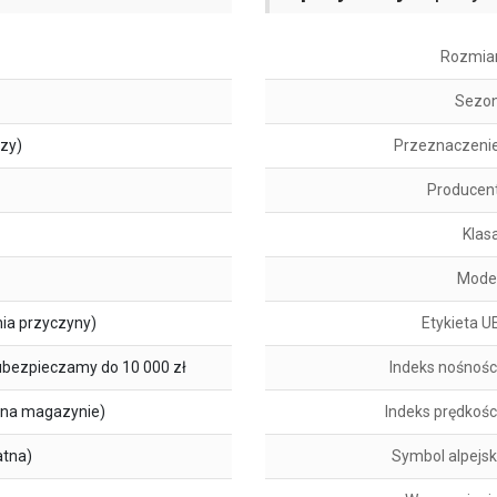
Rozmia
Sezo
szy)
Przeznaczeni
Producen
Klas
Mode
ia przyczyny)
Etykieta U
ubezpieczamy do 10 000 zł
Indeks nośnośc
na magazynie)
Indeks prędkośc
atna)
Symbol alpejsk