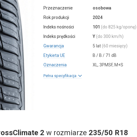
Przeznaczenie
osobowa
Rok produkcji
2024
Indeks nośności
101
(do 825 kg/oponę)
Indeks prędkości
Y
(do 300 km/h)
Gwarancja
5 lat
(60 miesięcy)
Etykieta UE
B / B / 71 dB
Oznaczenia
XL, 3PMSF, M+S
Pełna specyfikacja
rossClimate 2
w rozmiarze
235/50 R18