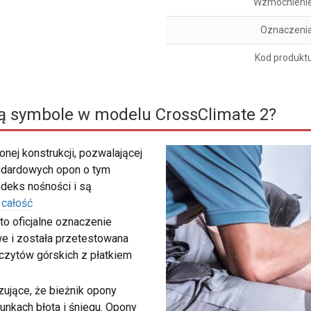
Wzmocnieni
Oznaczeni
Kod produkt
ą symbole w modelu CrossClimate 2?
nej konstrukcji, pozwalającej
ndardowych opon o tym
deks nośności i są
 całość
to oficjalne oznaczenie
e i została przetestowana
zczytów górskich z płatkiem
ujące, że bieżnik opony
unkach błota i śniegu. Opony