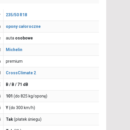
r
235/50 R18
n
opony całoroczne
e
auta
osobowe
t
Michelin
a
premium
l
CrossClimate 2
E
B / B / 71 dB
i
101
(do 825 kg/oponę)
i
Y
(do 300 km/h)
i
Tak
(płatek śniegu)