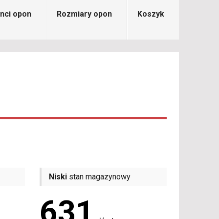
nci opon
Rozmiary opon
Koszyk
Niski
stan magazynowy
631