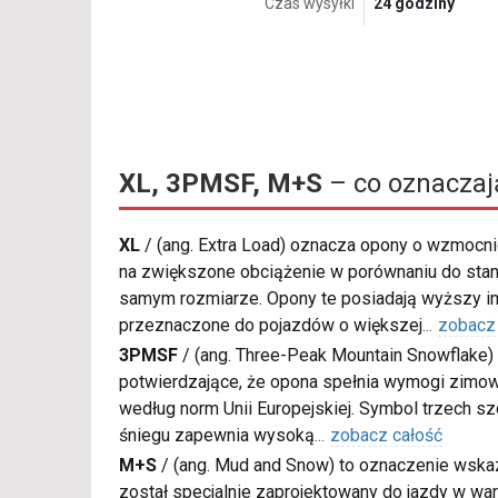
Czas wysyłki
24 godziny
XL, 3PMSF, M+S
– co oznaczaj
XL
/
(ang. Extra Load) oznacza opony o wzmocnio
na zwiększone obciążenie w porównaniu do sta
samym rozmiarze. Opony te posiadają wyższy in
przeznaczone do pojazdów o większej
...
zobacz
3PMSF
/
(ang. Three-Peak Mountain Snowflake) 
potwierdzające, że opona spełnia wymogi zimow
według norm Unii Europejskiej. Symbol trzech s
śniegu zapewnia wysoką
...
zobacz całość
M+S
/
(ang. Mud and Snow) to oznaczenie wskaz
został specjalnie zaprojektowany do jazdy w war