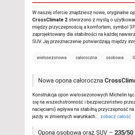
W naszej ofercie znajdziesz nowe, oryginalne 
CrossClimate 2
stworzono z myślą o użytkowani
między przyczepnością a komfortem, symbol 3PM
zaprojektowany dla stabilności na każdej nawie
SUV. Jej przeznaczenie potwierdzają między in
wielosezonowa
całoroczna
osobowa
Nowa opona całoroczna
CrossClim
Konstrukcja opon wielosezonowych Michelin łącz
się na wszechstronność i bezpieczeństwo przez 
nacięciami) wpływa na stabilną przyczepność na
jazdy w zmiennych warunkach.
...
zobacz całość
Opona osobowa oraz SUV –
235/50