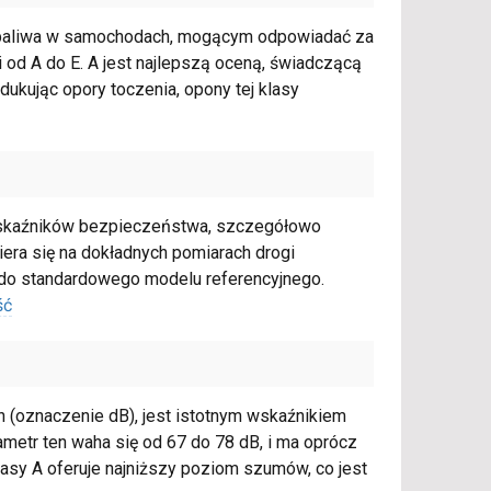
 paliwa w samochodach, mogącym odpowiadać za
 od A do E. A jest najlepszą oceną, świadczącą
ukując opory toczenia, opony tej klasy
wskaźników bezpieczeństwa, szczegółowo
opiera się na dokładnych pomiarach drogi
e do standardowego modelu referencyjnego.
ść
 (oznaczenie dB), jest istotnym wskaźnikiem
ametr ten waha się od 67 do 78 dB, i ma oprócz
lasy A oferuje najniższy poziom szumów, co jest