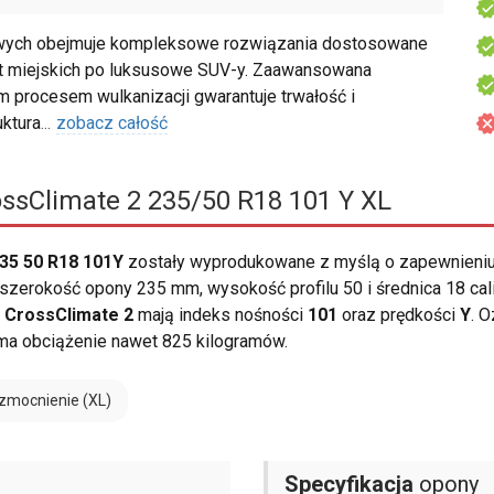
ych obejmuje kompleksowe rozwiązania dostosowane
t miejskich po luksusowe SUV-y. Zaawansowana
m procesem wulkanizacji gwarantuje trwałość i
ktura
...
zobacz całość
ssClimate 2 235/50 R18 101 Y XL
35 50 R18 101Y
zostały wyprodukowane z myślą o zapewnieniu
szerokość opony 235 mm, wysokość profilu 50 i średnica 18 cali
n CrossClimate 2
mają indeks nośności
101
oraz prędkości
Y
. 
ma obciążenie nawet 825 kilogramów.
zmocnienie (XL)
Specyfikacja
opony