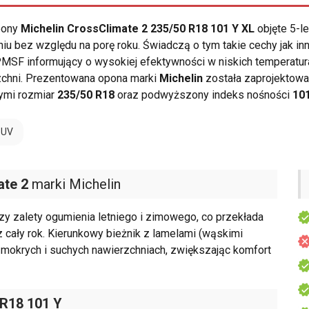
opony
Michelin CrossClimate 2 235/50 R18 101 Y XL
objęte 5-l
u bez względu na porę roku. Świadczą o tym takie cechy jak inn
SF informujący o wysokiej efektywności w niskich temperatura
rzchni. Prezentowana opona marki
Michelin
została zaprojektow
nymi rozmiar
235/50 R18
oraz podwyższony indeks nośności
10
SUV
ate 2
marki Michelin
y zalety ogumienia letniego i zimowego, co przekłada
cały rok. Kierunkowy bieżnik z lamelami (wąskimi
 mokrych i suchych nawierzchniach, zwiększając komfort
 R18 101 Y