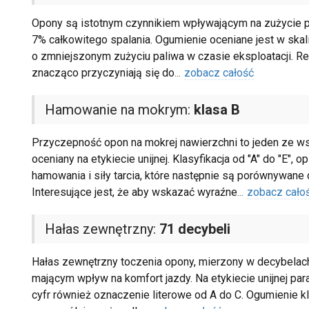
Opony są istotnym czynnikiem wpływającym na zużycie
7% całkowitego spalania. Ogumienie oceniane jest w skali
o zmniejszonym zużyciu paliwa w czasie eksploatacji. Red
znacząco przyczyniają się do
...
zobacz całość
Hamowanie na mokrym:
klasa B
Przyczepność opon na mokrej nawierzchni to jeden ze 
oceniany na etykiecie unijnej. Klasyfikacja od "A" do "E", 
hamowania i siły tarcia, które następnie są porównywan
Interesujące jest, że aby wskazać wyraźne
...
zobacz cało
Hałas zewnętrzny:
71 decybeli
Hałas zewnętrzny toczenia opony, mierzony w decybelach
mającym wpływ na komfort jazdy. Na etykiecie unijnej par
cyfr również oznaczenie literowe od A do C. Ogumienie k