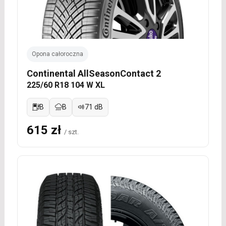
Opona całoroczna
Continental AllSeasonContact 2
225/60 R18 104 W XL
B
B
71 dB
615 zł
/ szt.