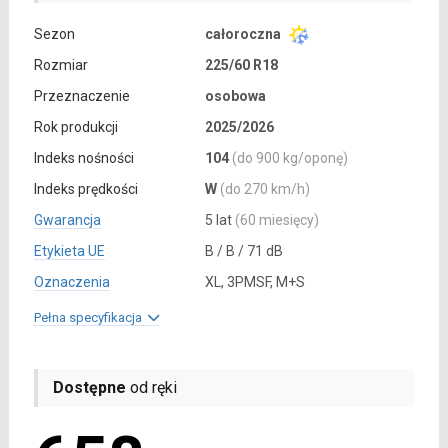
Sezon
całoroczna
Rozmiar
225/60 R18
Przeznaczenie
osobowa
Rok produkcji
2025/2026
Indeks nośności
104
(do 900 kg/oponę)
Indeks prędkości
W
(do 270 km/h)
Gwarancja
5 lat
(60 miesięcy)
Etykieta UE
B / B / 71 dB
Oznaczenia
XL, 3PMSF, M+S
Pełna specyfikacja
Dostępne
od ręki