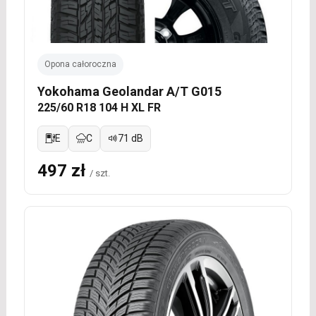
Opona całoroczna
Yokohama Geolandar A/T G015
225/60 R18 104 H XL FR
E
C
71 dB
497 zł
/ szt.