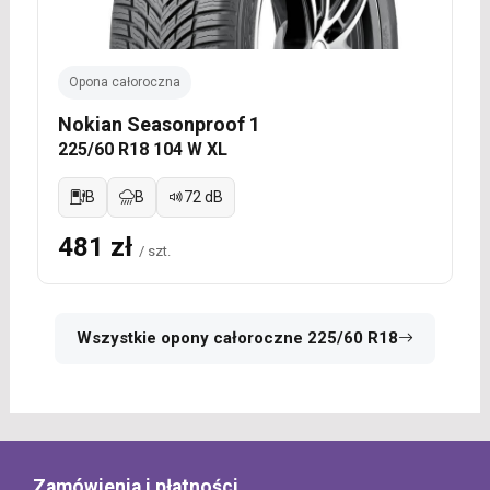
Opona całoroczna
Nokian Seasonproof 1
225/60 R18 104 W XL
B
B
72 dB
481 zł
/ szt.
Wszystkie opony całoroczne 225/60 R18
Zamówienia i płatności