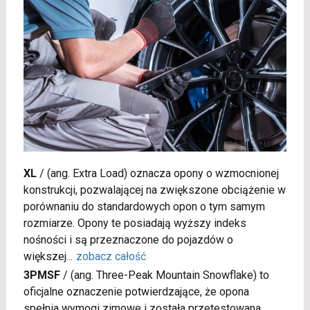
XL
/
(ang. Extra Load) oznacza opony o wzmocnionej
konstrukcji, pozwalającej na zwiększone obciążenie w
porównaniu do standardowych opon o tym samym
rozmiarze. Opony te posiadają wyższy indeks
nośności i są przeznaczone do pojazdów o
większej
...
zobacz całość
3PMSF
/
(ang. Three-Peak Mountain Snowflake) to
oficjalne oznaczenie potwierdzające, że opona
spełnia wymogi zimowe i została przetestowana