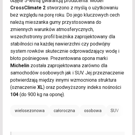
objęte 5-letnią gwarancją producenta. Model
CrossClimate 2
stworzono z myślą o użytkowaniu
bez względu na porę roku. Do jego kluczowych cech
należą mieszanka gumy przystosowana do
zmiennych warunków atmosferycznych,
wszechstronny profil bieżnika zaprojektowany dla
stabilności na każdej nawierzchni czy podwójny
system rowków skutecznie odprowadzający wodę i
błoto pośniegowe. Prezentowana opona marki
Michelin
została zaprojektowana zarówno dla
samochodów osobowych jak i SUV. Jej przeznaczenie
potwierdzają między innymi wzmocniona struktura
(oznaczenie
XL
) oraz podwyższony indeks nośności
104
(do 900 kg na oponę).
wielosezonowa
całoroczna
osobowa
SUV