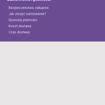
· Bezpieczeństwo zakupów
· Jak złożyć zamówienie?
· Sposoby płatności
· Koszt dostawy
· Czas dostawy
Obsługa klienta
· Zwroty
· Reklamacje
· Najczęściej zadawane pytania
· Gwarancja na opony
· Kontakt
8opon.pl
· O firmie
· Opinie klientów