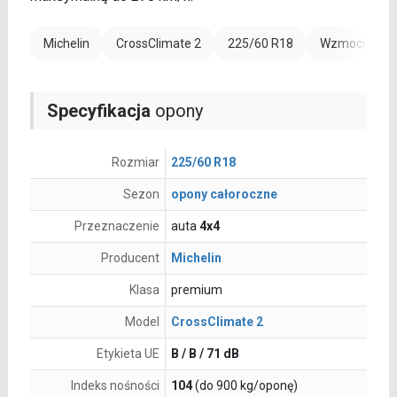
Michelin
CrossClimate 2
225/60 R18
Wzmocnienie 
Specyfikacja
opony
Rozmiar
225/60 R18
Sezon
opony całoroczne
Przeznaczenie
auta
4x4
Producent
Michelin
Klasa
premium
Model
CrossClimate 2
Etykieta UE
B / B / 71 dB
Indeks nośności
104
(do 900 kg/oponę)