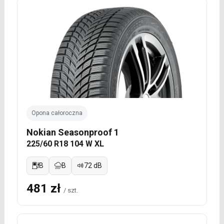
Opona całoroczna
Nokian Seasonproof 1
225/60 R18 104 W XL
B
B
72 dB
481 zł
/ szt.