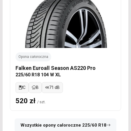
Opona całoroczna
Falken Euroall Season AS220 Pro
225/60 R18 104 W XL
C
B
71 dB
520 zł
/ szt.
Wszystkie opony całoroczne 225/60 R18