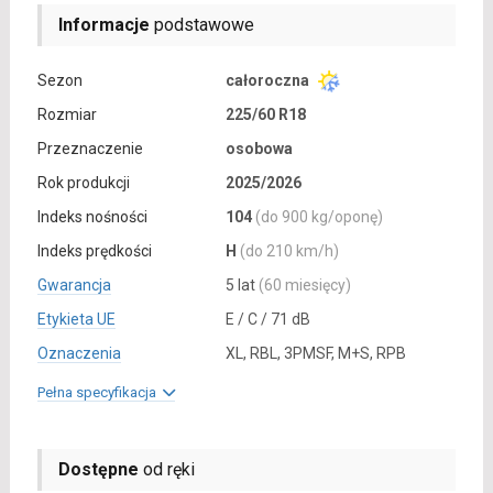
Informacje
podstawowe
Sezon
całoroczna
Rozmiar
225/60 R18
Przeznaczenie
osobowa
Rok produkcji
2025/2026
Indeks nośności
104
(do 900 kg/oponę)
Indeks prędkości
H
(do 210 km/h)
Gwarancja
5 lat
(60 miesięcy)
Etykieta UE
E / C / 71 dB
Oznaczenia
XL, RBL, 3PMSF, M+S, RPB
Pełna specyfikacja
Dostępne
od ręki