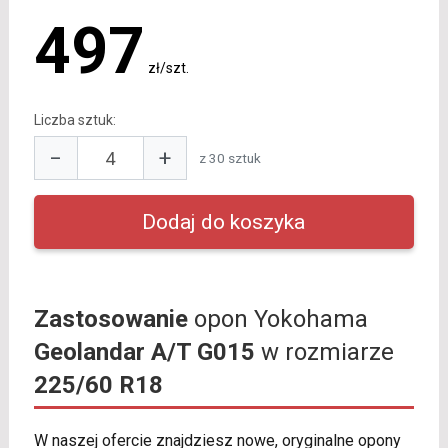
497
zł/szt.
Liczba sztuk:
−
+
z 30 sztuk
Zastosowanie
opon Yokohama
Geolandar A/T G015
w rozmiarze
225/60 R18
W naszej ofercie znajdziesz nowe, oryginalne opony