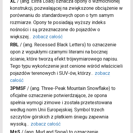
XL
/
(ang. Extra Load) oznacza opony o wzmocnionej
konstrukcji, pozwalającej na zwiększone obciążenie w
porównaniu do standardowych opon o tym samym
rozmiarze. Opony te posiadają wyższy indeks
nośności i są przeznaczone do pojazdów o
większej
...
zobacz całość
RBL
/
(ang. Recessed Black Letters) to oznaczenie
opon z wypukłymi czarnymi literami na bocznej
ścianie, które tworzą efekt trójwymiarowego napisu.
Tego typu wykończenie jest cenione wśród właścicieli
pojazdów terenowych i SUV-ów, którzy
...
zobacz
całość
3PMSF
/
(ang. Three-Peak Mountain Snowflake) to
oficjalne oznaczenie potwierdzające, że opona
spełnia wymogi zimowe i została przetestowana
według norm Unii Europejskiej. Symbol trzech
szczytów górskich z płatkiem śniegu zapewnia
wysoką
...
zobacz całość
M+S
/
(ang. Mud and Snow) to oznaczenie