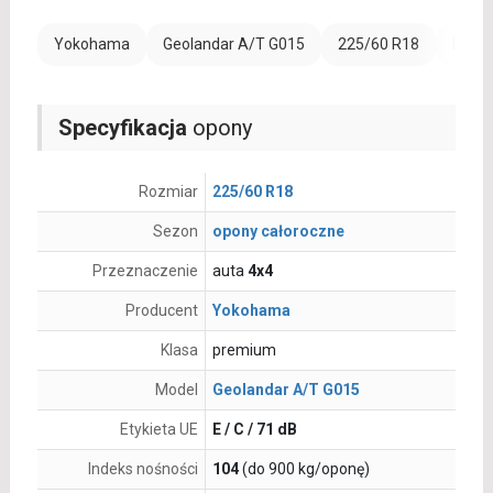
Yokohama
Geolandar A/T G015
225/60 R18
Rant 
Specyfikacja
opony
Rozmiar
225/60 R18
Sezon
opony całoroczne
Przeznaczenie
auta
4x4
Producent
Yokohama
Klasa
premium
Model
Geolandar A/T G015
Etykieta UE
E / C / 71 dB
Indeks nośności
104
(do 900 kg/oponę)