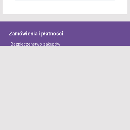
Zamówienia i płatności
· Bezpieczeństwo zakupów
· Jak złożyć zamówienie?
· Sposoby płatności
· Koszt dostawy
· Czas dostawy
Obsługa klienta
· Zwroty
· Reklamacje
· Najczęściej zadawane pytania
· Gwarancja na opony