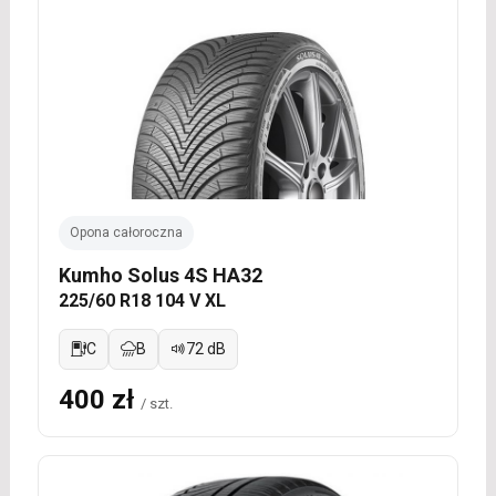
Opona całoroczna
Kumho Solus 4S HA32
225/60 R18 104 V XL
C
B
72 dB
400 zł
/ szt.