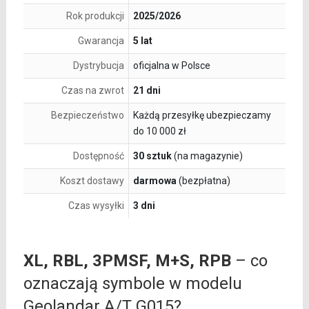
Rok produkcji
2025/2026
Gwarancja
5 lat
Dystrybucja
oficjalna w Polsce
Czas na zwrot
21 dni
Bezpieczeństwo
Każdą przesyłkę ubezpieczamy
do 10 000 zł
Dostępność
30 sztuk
(na magazynie)
Koszt dostawy
darmowa
(bezpłatna)
Czas wysyłki
3 dni
XL, RBL, 3PMSF, M+S, RPB
– co
oznaczają symbole w modelu
Geolandar A/T G015?