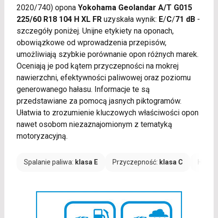
2020/740) opona
Yokohama Geolandar A/T G015
225/60 R18 104 H XL FR
uzyskała wynik:
E
/
C
/
71 dB
-
szczegóły poniżej. Unijne etykiety na oponach,
obowiązkowe od wprowadzenia przepisów,
umożliwiają szybkie porównanie opon różnych marek.
Oceniają je pod kątem przyczepności na mokrej
nawierzchni, efektywności paliwowej oraz poziomu
generowanego hałasu. Informacje te są
przedstawiane za pomocą jasnych piktogramów.
Ułatwia to zrozumienie kluczowych właściwości opon
nawet osobom niezaznajomionym z tematyką
motoryzacyjną.
Spalanie paliwa:
klasa E
Przyczepność:
klasa C
Hałas: