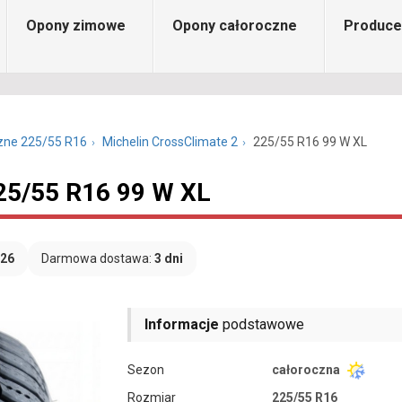
Opony zimowe
Opony całoroczne
Produce
zne 225/55 R16
Michelin CrossClimate 2
225/55 R16 99 W XL
225/55 R16 99 W XL
026
Darmowa dostawa:
3 dni
Informacje
podstawowe
Sezon
całoroczna
Rozmiar
225/55 R16