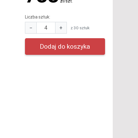
zł/szt.
Liczba sztuk:
−
+
z 30 sztuk