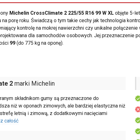
opony
Michelin CrossClimate 2 225/55 R16 99 W XL
objęte 5-le
a porę roku. Świadczą o tym takie cechy jak technologia kontr
iający kontrolę na mokrej nawierzchni czy unikalne połączenie 
rojektowana dla samochodów osobowych. Jej przeznaczenie po
ności
99
(do 775 kg na oponę).
ate 2
marki Michelin
obranym składnikom gumy są przeznaczone do
dsza niż w oponach zimowych, ale bardziej elastyczna niż
strefę letnią i zimową, z dodatkowymi nacięciami
z całość