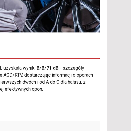
XL
uzyskała wynik:
B
/
B
/
71 dB
- szczegóły
ie AGD/RTV, dostarczając informacji o oporach
ierwszych dwóch i od A do C dla hałasu, z
ej efektywnych opon.