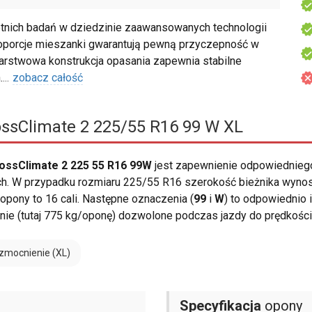
tnich badań w dziedzinie zaawansowanych technologii
porcje mieszanki gwarantują pewną przyczepność w
rstwowa konstrukcja opasania zapewnia stabilne
.
...
zobacz całość
ossClimate 2 225/55 R16 99 W XL
ossClimate 2 225 55 R16 99W
jest zapewnienie odpowiednieg
 W przypadku rozmiaru 225/55 R16 szerokość bieżnika wynosi 2
pony to 16 cali. Następne oznaczenia (
99
i
W
) to odpowiednio 
nie (tutaj 775 kg/oponę) dozwolone podczas jazdy do prędkośc
zmocnienie (XL)
Specyfikacja
opony