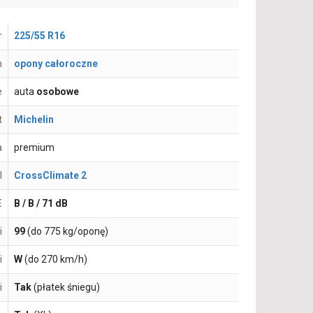
r
225/55 R16
n
opony całoroczne
e
auta
osobowe
t
Michelin
a
premium
l
CrossClimate 2
E
B / B / 71 dB
i
99
(do 775 kg/oponę)
i
W
(do 270 km/h)
i
Tak
(płatek śniegu)