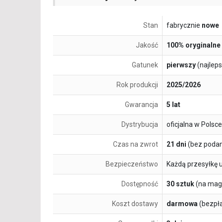
Stan
fabrycznie
nowe
Jakość
100% oryginalne
Gatunek
pierwszy
(najlep
Rok produkcji
2025/2026
Gwarancja
5 lat
Dystrybucja
oficjalna w Polsce
Czas na zwrot
21 dni
(bez podan
Bezpieczeństwo
Każdą przesyłkę 
Dostępność
30 sztuk
(na mag
Koszt dostawy
darmowa
(bezpł