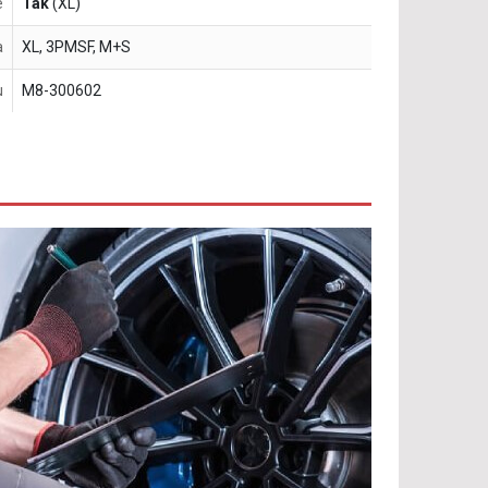
e
Tak
(XL)
a
XL, 3PMSF, M+S
u
M8-300602