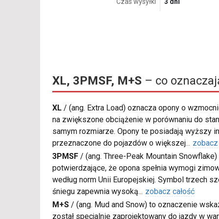
Czas wysyłki
3 dni
XL, 3PMSF, M+S
– co oznaczaj
XL
/
(ang. Extra Load) oznacza opony o wzmocnio
na zwiększone obciążenie w porównaniu do sta
samym rozmiarze. Opony te posiadają wyższy in
przeznaczone do pojazdów o większej
...
zobacz
3PMSF
/
(ang. Three-Peak Mountain Snowflake) 
potwierdzające, że opona spełnia wymogi zimow
według norm Unii Europejskiej. Symbol trzech s
śniegu zapewnia wysoką
...
zobacz całość
M+S
/
(ang. Mud and Snow) to oznaczenie wskaz
został specjalnie zaprojektowany do jazdy w war