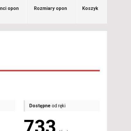
nci opon
Rozmiary opon
Koszyk
Dostępne
od ręki
733