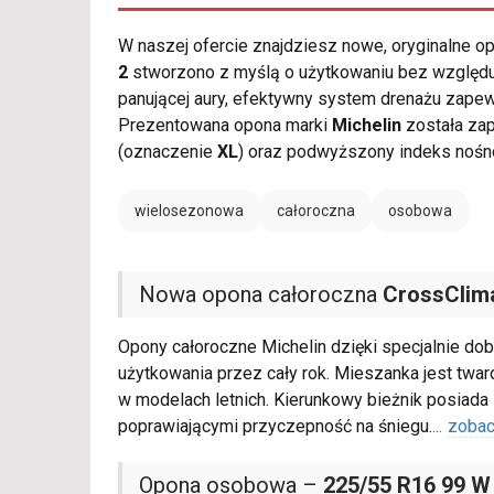
W naszej ofercie znajdziesz nowe, oryginalne 
2
stworzono z myślą o użytkowaniu bez względu n
panującej aury, efektywny system drenażu zapewn
Prezentowana opona marki
Michelin
została zap
(oznaczenie
XL
) oraz podwyższony indeks noś
wielosezonowa
całoroczna
osobowa
Nowa opona całoroczna
CrossClim
Opony całoroczne Michelin dzięki specjalnie d
użytkowania przez cały rok. Mieszanka jest twar
w modelach letnich. Kierunkowy bieżnik posiada 
poprawiającymi przyczepność na śniegu.
...
zobac
Opona osobowa –
225/55 R16 99 W