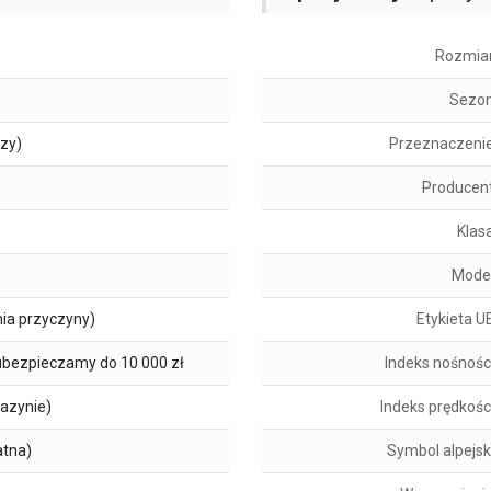
Rozmia
Sezo
szy)
Przeznaczeni
Producen
Klas
Mode
ia przyczyny)
Etykieta U
ubezpieczamy do 10 000 zł
Indeks nośnośc
azynie)
Indeks prędkośc
atna)
Symbol alpejsk