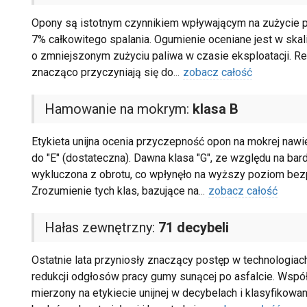
Opony są istotnym czynnikiem wpływającym na zużycie
7% całkowitego spalania. Ogumienie oceniane jest w skali
o zmniejszonym zużyciu paliwa w czasie eksploatacji. Red
znacząco przyczyniają się do
...
zobacz całość
Hamowanie na mokrym:
klasa B
Etykieta unijna ocenia przyczepność opon na mokrej nawier
do "E" (dostateczna). Dawna klasa "G", ze względu na ba
wykluczona z obrotu, co wpłynęło na wyższy poziom bez
Zrozumienie tych klas, bazujące na
...
zobacz całość
Hałas zewnętrzny:
71 decybeli
Ostatnie lata przyniosły znaczący postęp w technologiac
redukcji odgłosów pracy gumy sunącej po asfalcie. Współ
mierzony na etykiecie unijnej w decybelach i klasyfiko