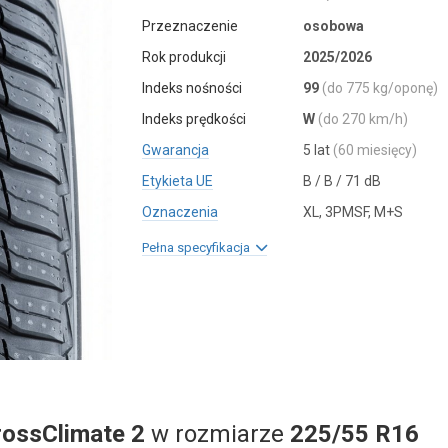
Przeznaczenie
osobowa
Rok produkcji
2025/2026
Indeks nośności
99
(do 775 kg/oponę)
Indeks prędkości
W
(do 270 km/h)
Gwarancja
5 lat
(60 miesięcy)
Etykieta UE
B / B / 71 dB
Oznaczenia
XL, 3PMSF, M+S
Pełna specyfikacja
rossClimate 2
w rozmiarze
225/55 R16