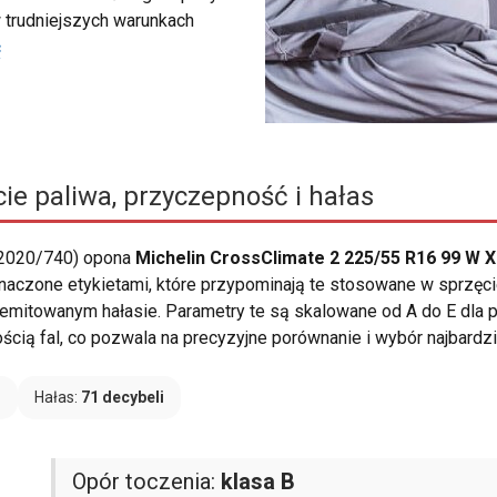
 trudniejszych warunkach
ć
ie paliwa, przyczepność i hałas
 2020/740) opona
Michelin CrossClimate 2 225/55 R16 99 W 
oznaczone etykietami, które przypominają te stosowane w sprzęc
 emitowanym hałasie. Parametry te są skalowane od A do E dla p
ią fal, co pozwala na precyzyjne porównanie i wybór najbardzi
B
Hałas:
71 decybeli
Opór toczenia:
klasa B