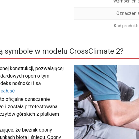
Wzmocnieni
Oznaczeni
Kod produkt
ą symbole w modelu CrossClimate 2?
nej konstrukcji, pozwalającej
ndardowych opon o tym
deks nośności i są
 całość
to oficjalne oznaczenie
e i została przetestowana
zczytów górskich z płatkiem
ujące, że bieżnik opony
unkach błota i śniegu. Opony