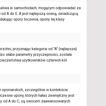
 paliwa w samochodach, mogącym odpowiadać za
 od A do E. A jest najlepszą oceną, świadczącą
ukując opory toczenia, opony tej klasy
zchni, przyznając kategorie od "A" (najlepsza)
rdzo słabe parametry przyczepności, została
pieczeństwa użytkowników czterech kół.
h oponiarskich, szczególnie w kontekście
czesne opony, których hałas zewnętrzny jest
wany od A do C, są owocem zaawansowanych