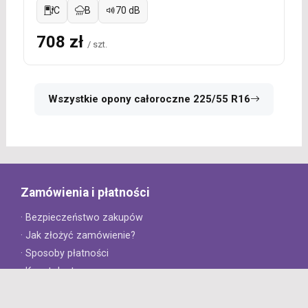
C
B
70 dB
708 zł
/ szt.
Wszystkie opony całoroczne 225/55 R16
Zamówienia i płatności
· Bezpieczeństwo zakupów
· Jak złożyć zamówienie?
· Sposoby płatności
· Koszt dostawy
· Czas dostawy