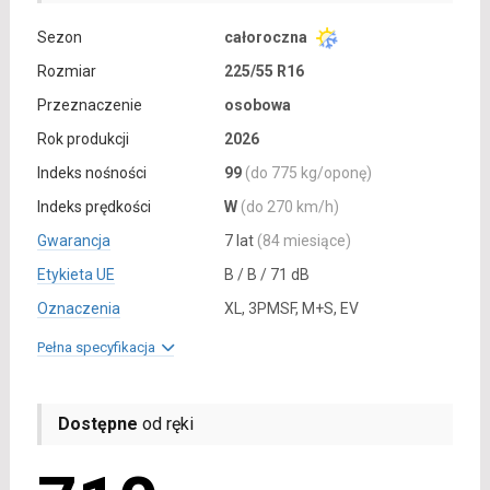
Sezon
całoroczna
Rozmiar
225/55 R16
Przeznaczenie
osobowa
Rok produkcji
2026
Indeks nośności
99
(do 775 kg/oponę)
Indeks prędkości
W
(do 270 km/h)
Gwarancja
7 lat
(84 miesiące)
Etykieta UE
B / B / 71 dB
Oznaczenia
XL, 3PMSF, M+S, EV
Pełna specyfikacja
Dostępne
od ręki