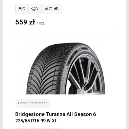
C
B
71 dB
559 zł
/ szt.
Opona całoroczna
Bridgestone Turanza All Season 6
225/55 R16 99 W XL