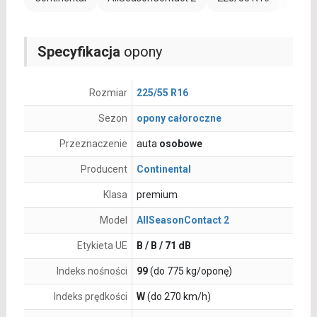
Specyfikacja
opony
Rozmiar
225/55 R16
Sezon
opony całoroczne
Przeznaczenie
auta
osobowe
Producent
Continental
Klasa
premium
Model
AllSeasonContact 2
Etykieta UE
B / B / 71 dB
Indeks nośności
99
(do 775 kg/oponę)
Indeks prędkości
W
(do 270 km/h)