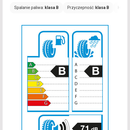
Spalanie paliwa:
klasa B
Przyczepność:
klasa B
Hałas: