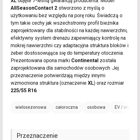
XL
objęte 7-letnią gwarancją producenta. Model
AllSeasonContact 2
stworzono z myślą o
użytkowaniu bez względu na porę roku. Świadczą o
tym takie cechy jak wszechstronny profil bieżnika
zaprojektowany dla stabilności na każdej nawierzchni,
efektywny system drenażu zapewniający kontrolę na
mokrej nawierzchni czy adaptacyjna struktura bloków i
żeber dostosowująca się do temperatury otoczenia.
Prezentowana opona marki
Continental
została
zaprojektowana dla samochodów osobowych. Jej
przeznaczenie potwierdzają między innymi
wzmocniona struktura (oznaczenie
XL
) oraz rozmiar
225/55 R16
.
wielosezonowa
całoroczna
osobowa
EV / electric
Przeznaczenie