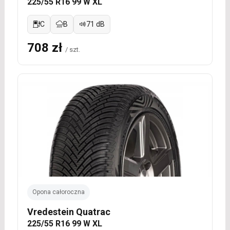
225/55 R16 99 W XL
C
B
71 dB
708 zł
/ szt.
Opona całoroczna
Vredestein Quatrac
225/55 R16 99 W XL