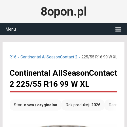
8opon.pl
Menu
25/55 R16
Continental AllSeasonContact 2
225/55 R16 99 W XL
Continental AllSeasonContact
2 225/55 R16 99 W XL
Stan:
nowa / oryginalna
Rok produkcji:
2026
Darmowa 