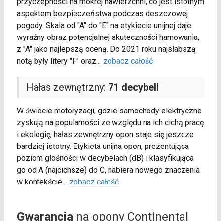
przyczepności na mokrej nawierzchni, co jest istotnym
aspektem bezpieczeństwa podczas deszczowej
pogody. Skala od "A" do "E" na etykiecie unijnej daje
wyraźny obraz potencjalnej skuteczności hamowania,
z "A" jako najlepszą oceną. Do 2021 roku najsłabszą
notą były litery "F" oraz
...
zobacz całość
Hałas zewnętrzny:
71 decybeli
W świecie motoryzacji, gdzie samochody elektryczne
zyskują na popularności ze względu na ich cichą pracę
i ekologię, hałas zewnętrzny opon staje się jeszcze
bardziej istotny. Etykieta unijna opon, prezentująca
poziom głośności w decybelach (dB) i klasyfikująca
go od A (najcichsze) do C, nabiera nowego znaczenia
w kontekście
...
zobacz całość
Gwarancja
na opony Continental