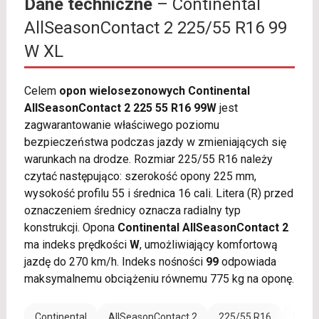
Dane techniczne
– Continental
AllSeasonContact 2 225/55 R16 99
W XL
Celem
opon wielosezonowych Continental
AllSeasonContact 2 225 55 R16 99W
jest
zagwarantowanie właściwego poziomu
bezpieczeństwa podczas jazdy w zmieniających się
warunkach na drodze. Rozmiar 225/55 R16 należy
czytać następująco: szerokość opony 225 mm,
wysokość profilu 55 i średnica 16 cali. Litera (R) przed
oznaczeniem średnicy oznacza radialny typ
konstrukcji. Opona
Continental AllSeasonContact 2
ma indeks prędkości
W
, umożliwiający komfortową
jazdę do 270 km/h. Indeks nośności
99
odpowiada
maksymalnemu obciążeniu równemu 775 kg na oponę.
Continental
AllSeasonContact 2
225/55 R16
Wzmoc