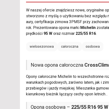
W naszej ofercie znajdziesz nowe, oryginalne 
stworzono z myślą o użytkowaniu bez względu na
aury, certyfikacja zimowa 3PMSF przy zachowan
rok. Prezentowana opona marki
Michelin
została
prędkości
95 W
oraz rozmiar
225/55 R16
.
wielosezonowa
całoroczna
osobowa
Nowa opona całoroczna
CrossClim
Opony całoroczne Michelin to wszechstronne ro
warunkach pogodowych, zarówno latem, jak i zim
przebiegów i jazdy miejskiej. Mieszanka gumo
kierunkowy bieżnik łączący cechy opon letnich
...
Opona osobowa –
225/55 R16 95 W