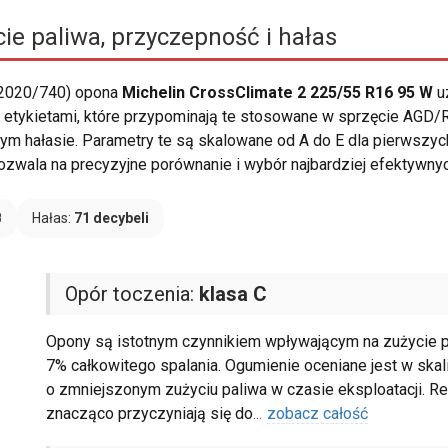
ie paliwa, przyczepność i hałas
 2020/740) opona
Michelin CrossClimate 2 225/55 R16 95 W
u
 etykietami, które przypominają te stosowane w sprzęcie AGD/RT
ym hałasie. Parametry te są skalowane od A do E dla pierwszyc
pozwala na precyzyjne porównanie i wybór najbardziej efektywny
B
Hałas:
71 decybeli
Opór toczenia:
klasa C
Opony są istotnym czynnikiem wpływającym na zużycie
7% całkowitego spalania. Ogumienie oceniane jest w skali
o zmniejszonym zużyciu paliwa w czasie eksploatacji. Red
znacząco przyczyniają się do
...
zobacz całość