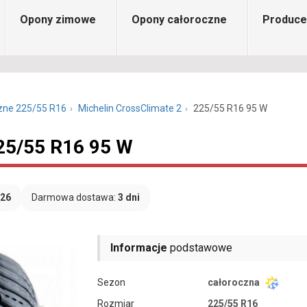
Opony zimowe
Opony całoroczne
Produce
zne 225/55 R16
Michelin CrossClimate 2
225/55 R16 95 W
225/55 R16 95 W
026
Darmowa dostawa:
3 dni
Informacje
podstawowe
Sezon
całoroczna
Rozmiar
225/55 R16