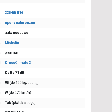
r
225/55 R16
n
opony całoroczne
e
auta
osobowe
t
Michelin
a
premium
l
CrossClimate 2
E
C / B / 71 dB
i
95
(do 690 kg/oponę)
i
W
(do 270 km/h)
i
Tak
(płatek śniegu)