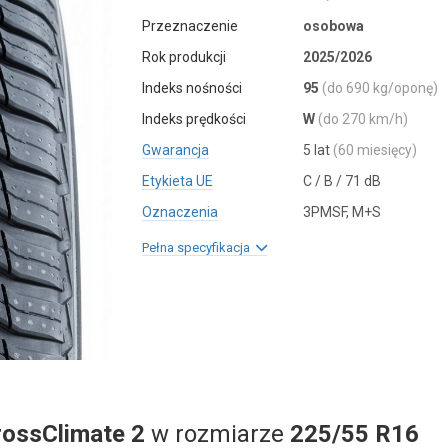
Przeznaczenie
osobowa
Rok produkcji
2025/2026
Indeks nośności
95
(do 690 kg/oponę)
Indeks prędkości
W
(do 270 km/h)
Gwarancja
5 lat
(60 miesięcy)
Etykieta UE
C / B / 71 dB
Oznaczenia
3PMSF, M+S
Pełna specyfikacja
rossClimate 2
w rozmiarze
225/55 R16