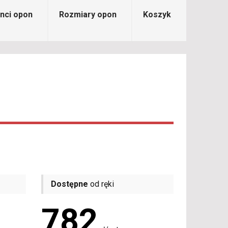
nci opon
Rozmiary opon
Koszyk
Dostępne
od ręki
782