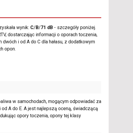
zyskała wynik:
C
/
B
/
71 dB
- szczegóły poniżej.
V, dostarczając informacji o oporach toczenia,
h dwóch i od A do C dla hałasu, z dodatkowym
ch opon.
 paliwa w samochodach, mogącym odpowiadać za
 od A do E. A jest najlepszą oceną, świadczącą
ukując opory toczenia, opony tej klasy