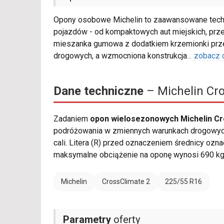
Opony osobowe Michelin to zaawansowane techn
pojazdów - od kompaktowych aut miejskich, prze
mieszanka gumowa z dodatkiem krzemionki przek
drogowych, a wzmocniona konstrukcja
...
zobacz 
Dane techniczne
– Michelin Cr
Zadaniem
opon wielosezonowych Michelin Cr
podróżowania w zmiennych warunkach drogowych.
cali. Litera (R) przed oznaczeniem średnicy ozna
maksymalne obciążenie na oponę wynosi 690 kg
Michelin
CrossClimate 2
225/55 R16
Parametry
oferty