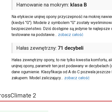
Hamowanie na mokrym:
klasa B
Na etykiecie unijnej opony przyczepność na mokrej nawier
(kiedyś "G"). Modele z symbolem "G" zostały wyeliminowa
bezpieczeństwo. Dziś dostępne są jedynie te najlepsze o
testowane na podstawie
...
zobacz całość
Hałas zewnętrzny:
71 decybeli
Hałas zewnętrzny opony, to nie tylko kwestia komfortu, 
unijnej opony, parametr ten jest podawany w decybelach (dB
dane ogumienie. Klasyfikacja od A do C pozwala jeszcze ł
zakupem. Model zaliczający
...
zobacz całość
rossClimate 2