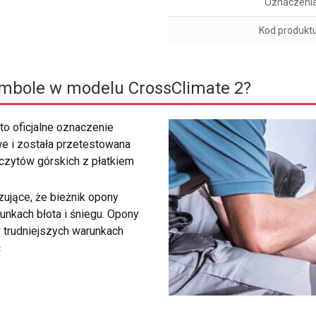
Oznaczeni
Kod produkt
ymbole w modelu CrossClimate 2?
to oficjalne oznaczenie
e i została przetestowana
zczytów górskich z płatkiem
ujące, że bieżnik opony
unkach błota i śniegu. Opony
 trudniejszych warunkach
ć