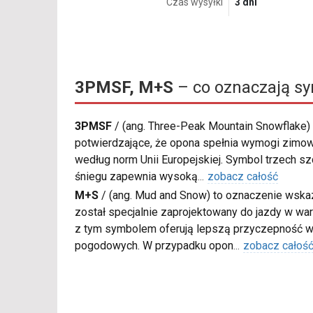
Czas wysyłki
3 dni
3PMSF, M+S
– co oznaczają s
3PMSF
/
(ang. Three-Peak Mountain Snowflake) 
potwierdzające, że opona spełnia wymogi zimow
według norm Unii Europejskiej. Symbol trzech s
śniegu zapewnia wysoką
...
zobacz całość
M+S
/
(ang. Mud and Snow) to oznaczenie wskaz
został specjalnie zaprojektowany do jazdy w war
z tym symbolem oferują lepszą przyczepność w
pogodowych. W przypadku opon
...
zobacz całoś