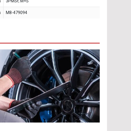
a
3PMSF, M+S
u
M8-479094