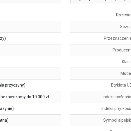
Rozmia
Sezo
szy)
Przeznaczeni
Producen
Klas
Mode
ia przyczyny)
Etykieta U
ubezpieczamy do 10 000 zł
Indeks nośnośc
azynie)
Indeks prędkośc
atna)
Symbol alpejsk