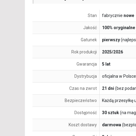
Stan
fabrycznie
nowe
Jakość
100% oryginalne
Gatunek
pierwszy
(najlep
Rok produkcji
2025/2026
Gwarancja
5 lat
Dystrybucja
oficjalna w Polsce
Czas na zwrot
21 dni
(bez podan
Bezpieczeństwo
Każdą przesyłkę 
Dostępność
30 sztuk
(na mag
Koszt dostawy
darmowa
(bezpł