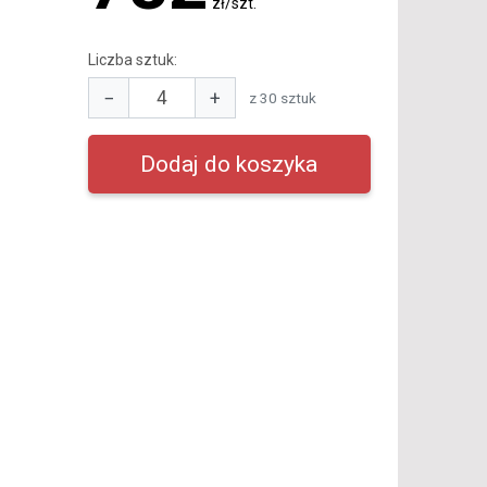
zł/szt.
Liczba sztuk:
−
+
z 30 sztuk