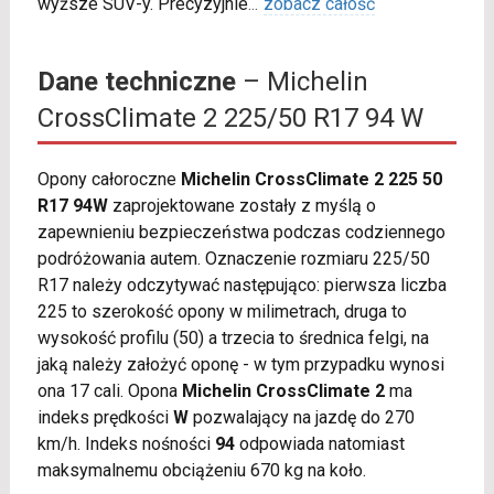
wyższe SUV-y. Precyzyjnie
...
zobacz całość
Dane techniczne
– Michelin
CrossClimate 2 225/50 R17 94 W
Opony całoroczne
Michelin CrossClimate 2 225 50
R17 94W
zaprojektowane zostały z myślą o
zapewnieniu bezpieczeństwa podczas codziennego
podróżowania autem. Oznaczenie rozmiaru 225/50
R17 należy odczytywać następująco: pierwsza liczba
225 to szerokość opony w milimetrach, druga to
wysokość profilu (50) a trzecia to średnica felgi, na
jaką należy założyć oponę - w tym przypadku wynosi
ona 17 cali. Opona
Michelin CrossClimate 2
ma
indeks prędkości
W
pozwalający na jazdę do 270
km/h. Indeks nośności
94
odpowiada natomiast
maksymalnemu obciążeniu 670 kg na koło.