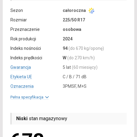
Sezon
całoroczna
Rozmiar
225/50 R17
Przeznaczenie
osobowa
Rok produkcji
2024
Indeks nośności
94
(do 670 kg/oponę)
Indeks prędkości
W
(do 270 km/h)
Gwarancja
5 lat
(60 miesięcy)
Etykieta UE
C / B / 71 dB
Oznaczenia
3PMSF, M+S
Pełna specyfikacja
Niski
stan magazynowy