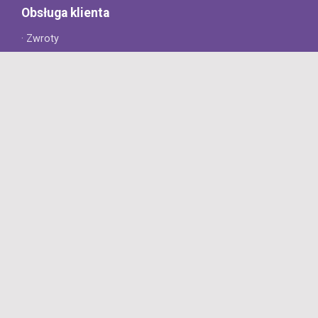
Obsługa klienta
· Zwroty
· Reklamacje
· Najczęściej zadawane pytania
· Gwarancja na opony
· Kontakt
8opon.pl
· O firmie
· Opinie klientów
· Dlaczego warto u nas kupić?
· Polityka prywatności
· Regulamin
Profesjonalny sklep z oponami oferujący tylko oryginalne
produkty. Szybka dostawa i niskie ceny.