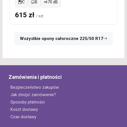
C
B
70 dB
615 zł
/ szt.
Wszystkie opony całoroczne 225/50 R17
Zamówienia i płatności
· Bezpieczeństwo zakupów
· Jak złożyć zamówienie?
· Sposoby płatności
· Koszt dostawy
· Czas dostawy