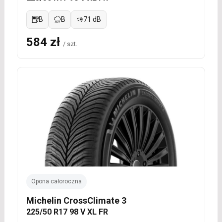
B
B
71 dB
584 zł
/ szt.
Opona całoroczna
Michelin CrossClimate 3
225/50 R17 98 V XL FR