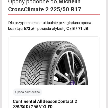
Opony podobne do
Michelin
CrossClimate 2 225/50 R17
Dla przypomnienia - aktualnie przeglądana opona
kosztuje
673 zł
i posiada etykietę
C / B / 71 dB
.
Opona całoroczna
Continental AllSeasonContact 2
225/50 R17 98 V XL FR