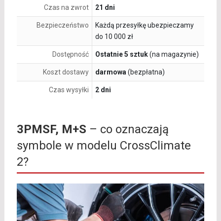
Czas na zwrot
21 dni
Bezpieczeństwo
Każdą przesyłkę ubezpieczamy
do 10 000 zł
Dostępność
Ostatnie 5 sztuk
(na magazynie)
Koszt dostawy
darmowa
(bezpłatna)
Czas wysyłki
2 dni
3PMSF, M+S
– co oznaczają
symbole w modelu CrossClimate
2?