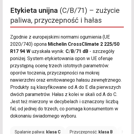
Etykieta unijna
(C/B/71) – zużycie
paliwa, przyczepność i hałas
Zgodnie z europejskimi normami ogumienia (UE
2020/740) opona
Michelin CrossClimate 2 225/50
R17 94 W
uzyskała wynik:
C
/
B
/
71 dB
- szczegóły
poniżej. System etykietowania opon w UE oferuje
przystępną ocenę trzech istotnych parametrów:
oporów toczenia, przyczepności na mokrej
nawierzchni oraz emitowanego hałasu zewnętrznego.
Produkty są klasyfikowane od A do E dla pierwszych
dwóch parametrów. Hałas z kolei w skali od A do C.
Jest też mierzony w decybelach i oznaczony liczbą
fal, od jednej do trzech, co pomaga konsumentom w
dokonaniu świadomego wyboru.
Spalanie paliwa:
klasa C
Przyczepność:
klasa B
Hałas