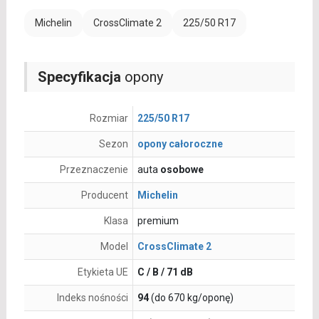
Michelin
CrossClimate 2
225/50 R17
Specyfikacja
opony
Rozmiar
225/50 R17
Sezon
opony całoroczne
Przeznaczenie
auta
osobowe
Producent
Michelin
Klasa
premium
Model
CrossClimate 2
Etykieta UE
C / B / 71 dB
Indeks nośności
94
(do 670 kg/oponę)