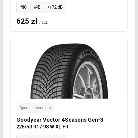
C
B
72 dB
625 zł
/ szt.
Opona całoroczna
Goodyear Vector 4Seasons Gen-3
225/50 R17 98 W XL FR