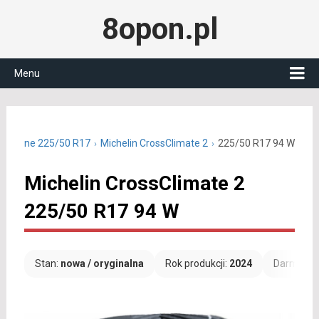
8opon.pl
Menu
oroczne 225/50 R17
Michelin CrossClimate 2
225/50 R17 94 W
Michelin CrossClimate 2
225/50 R17 94 W
Stan:
nowa / oryginalna
Rok produkcji:
2024
Darmowa 