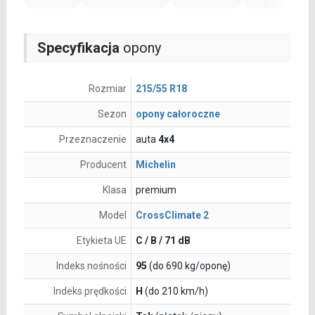
Specyfikacja
opony
Rozmiar
215/55 R18
Sezon
opony całoroczne
Przeznaczenie
auta
4x4
Producent
Michelin
Klasa
premium
Model
CrossClimate 2
Etykieta UE
C / B / 71 dB
Indeks nośności
95
(do 690 kg/oponę)
Indeks prędkości
H
(do 210 km/h)