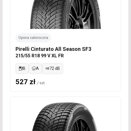
Opona całoroczna
Pirelli Cinturato All Season SF3
215/55 R18 99 V XL FR
B
A
72 dB
527 zł
/ szt.