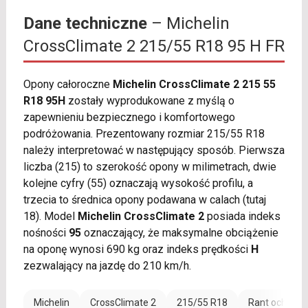
Dane techniczne
– Michelin
CrossClimate 2 215/55 R18 95 H FR
Opony całoroczne
Michelin CrossClimate 2 215 55
R18 95H
zostały wyprodukowane z myślą o
zapewnieniu bezpiecznego i komfortowego
podróżowania. Prezentowany rozmiar 215/55 R18
należy interpretować w następujący sposób. Pierwsza
liczba (215) to szerokość opony w milimetrach, dwie
kolejne cyfry (55) oznaczają wysokość profilu, a
trzecia to średnica opony podawana w calach (tutaj
18). Model
Michelin CrossClimate 2
posiada indeks
nośności
95
oznaczający, że maksymalne obciążenie
na oponę wynosi 690 kg oraz indeks prędkości
H
zezwalający na jazdę do 210 km/h.
Michelin
CrossClimate 2
215/55 R18
Rant ochronn