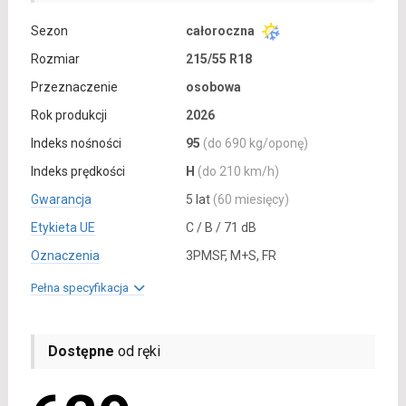
Sezon
całoroczna
Rozmiar
215/55 R18
Przeznaczenie
osobowa
Rok produkcji
2026
Indeks nośności
95
(do 690 kg/oponę)
Indeks prędkości
H
(do 210 km/h)
Gwarancja
5 lat
(60 miesięcy)
Etykieta UE
C / B / 71 dB
Oznaczenia
3PMSF, M+S, FR
Pełna specyfikacja
Dostępne
od ręki