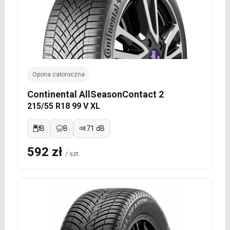
Opona całoroczna
Continental AllSeasonContact 2
215/55 R18 99 V XL
B
B
71 dB
592 zł
/ szt.