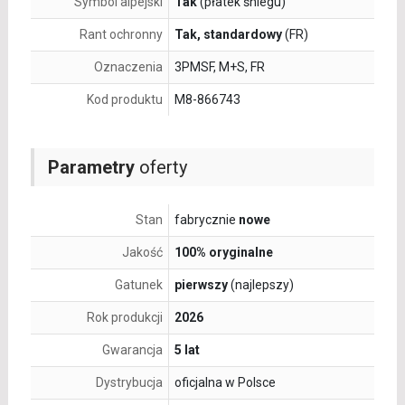
Symbol alpejski
Tak
(płatek śniegu)
Rant ochronny
Tak, standardowy
(FR)
Oznaczenia
3PMSF, M+S, FR
Kod produktu
M8-866743
Parametry
oferty
Stan
fabrycznie
nowe
Jakość
100% oryginalne
Gatunek
pierwszy
(najlepszy)
Rok produkcji
2026
Gwarancja
5 lat
Dystrybucja
oficjalna w Polsce