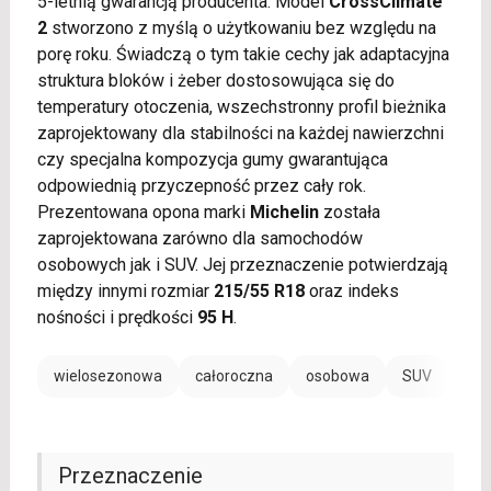
5-letnią gwarancją producenta. Model
CrossClimate
2
stworzono z myślą o użytkowaniu bez względu na
porę roku. Świadczą o tym takie cechy jak adaptacyjna
struktura bloków i żeber dostosowująca się do
temperatury otoczenia, wszechstronny profil bieżnika
zaprojektowany dla stabilności na każdej nawierzchni
czy specjalna kompozycja gumy gwarantująca
odpowiednią przyczepność przez cały rok.
Prezentowana opona marki
Michelin
została
zaprojektowana zarówno dla samochodów
osobowych jak i SUV. Jej przeznaczenie potwierdzają
między innymi rozmiar
215/55 R18
oraz indeks
nośności i prędkości
95 H
.
wielosezonowa
całoroczna
osobowa
SUV
Przeznaczenie