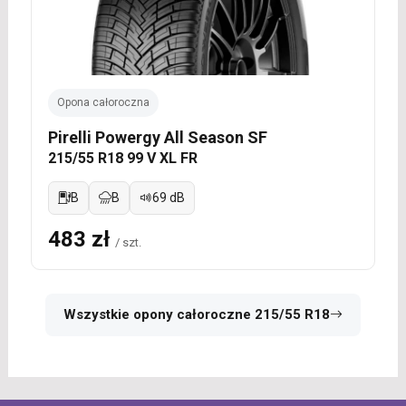
Opona całoroczna
Pirelli Powergy All Season SF
215/55 R18 99 V XL FR
B
B
69 dB
483 zł
/ szt.
Wszystkie opony całoroczne 215/55 R18