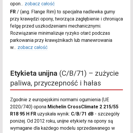
opon
...
zobacz całość
FR
/
(ang. Flange Rim) to specjalna nadlewka gumy
przy krawędzi opony, tworząca zagłębienie i chroniąca
felgę przed uszkodzeniami mechanicznymi.
Rozwiązanie minimalizuje ryzyko otarć podczas
parkowania przy krawężnikach lub manewrowania
w
...
zobacz całość
Etykieta unijna
(C/B/71) – zużycie
paliwa, przyczepność i hałas
Zgodnie z europejskimi normami ogumienia (UE
2020/740) opona
Michelin CrossClimate 2 215/55
R18 95 H FR
uzyskała wynik:
C
/
B
/
71 dB
- szczegóły
poniżej. Od 2012 roku, unijne etykiety na opony są
wymagane dla każdego modelu sprzedawanego w