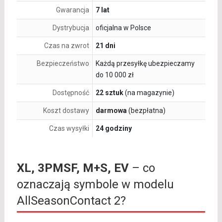
Gwarancja
7 lat
Dystrybucja
oficjalna w Polsce
Czas na zwrot
21 dni
Bezpieczeństwo
Każdą przesyłkę ubezpieczamy
do 10 000 zł
Dostępność
22 sztuk
(na magazynie)
Koszt dostawy
darmowa
(bezpłatna)
Czas wysyłki
24 godziny
XL, 3PMSF, M+S, EV
– co
oznaczają symbole w modelu
AllSeasonContact 2?