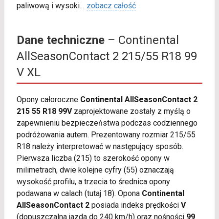
paliwową i wysoki
...
zobacz całość
Dane techniczne
– Continental
AllSeasonContact 2 215/55 R18 99
V XL
Opony całoroczne
Continental AllSeasonContact 2
215 55 R18 99V
zaprojektowane zostały z myślą o
zapewnieniu bezpieczeństwa podczas codziennego
podróżowania autem. Prezentowany rozmiar 215/55
R18 należy interpretować w następujący sposób.
Pierwsza liczba (215) to szerokość opony w
milimetrach, dwie kolejne cyfry (55) oznaczają
wysokość profilu, a trzecia to średnica opony
podawana w calach (tutaj 18). Opona
Continental
AllSeasonContact 2
posiada indeks prędkości
V
(dopuszczalna jazda do 240 km/h) oraz nośności
99