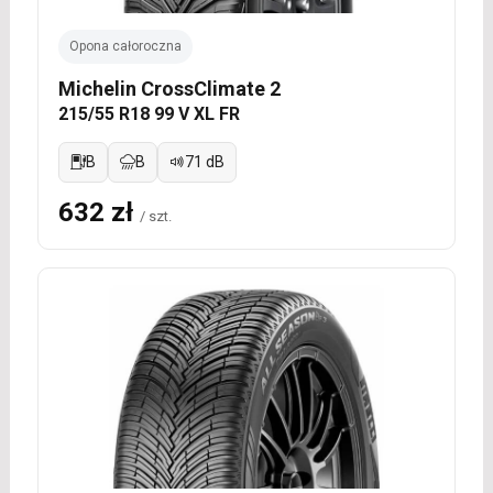
Opona całoroczna
Michelin CrossClimate 2
215/55 R18 99 V XL FR
B
B
71 dB
632 zł
/ szt.