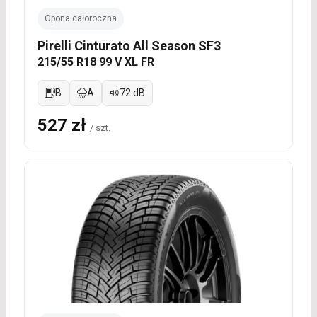
Opona całoroczna
Pirelli Cinturato All Season SF3
215/55 R18 99 V XL FR
B
A
72 dB
527 zł
/ szt.