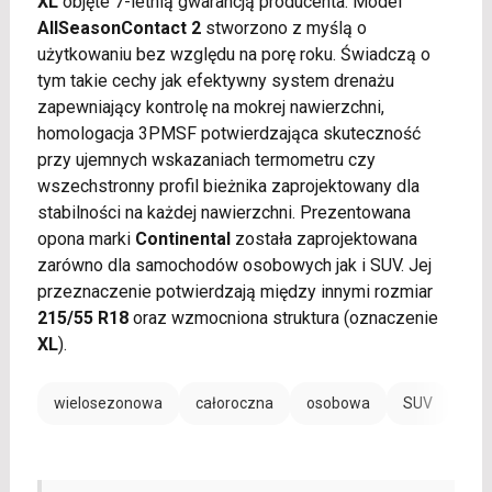
XL
objęte 7-letnią gwarancją producenta. Model
AllSeasonContact 2
stworzono z myślą o
użytkowaniu bez względu na porę roku. Świadczą o
tym takie cechy jak efektywny system drenażu
zapewniający kontrolę na mokrej nawierzchni,
homologacja 3PMSF potwierdzająca skuteczność
przy ujemnych wskazaniach termometru czy
wszechstronny profil bieżnika zaprojektowany dla
stabilności na każdej nawierzchni. Prezentowana
opona marki
Continental
została zaprojektowana
zarówno dla samochodów osobowych jak i SUV. Jej
przeznaczenie potwierdzają między innymi rozmiar
215/55 R18
oraz wzmocniona struktura (oznaczenie
XL
).
wielosezonowa
całoroczna
osobowa
SUV
EV /