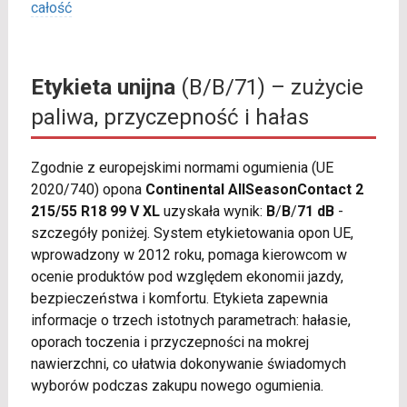
całość
Etykieta unijna
(B/B/71) – zużycie
paliwa, przyczepność i hałas
Zgodnie z europejskimi normami ogumienia (UE
2020/740) opona
Continental AllSeasonContact 2
215/55 R18 99 V XL
uzyskała wynik:
B
/
B
/
71 dB
-
szczegóły poniżej. System etykietowania opon UE,
wprowadzony w 2012 roku, pomaga kierowcom w
ocenie produktów pod względem ekonomii jazdy,
bezpieczeństwa i komfortu. Etykieta zapewnia
informacje o trzech istotnych parametrach: hałasie,
oporach toczenia i przyczepności na mokrej
nawierzchni, co ułatwia dokonywanie świadomych
wyborów podczas zakupu nowego ogumienia.