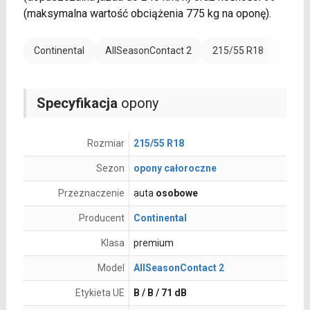
(maksymalna wartość obciążenia 775 kg na oponę).
Continental
AllSeasonContact 2
215/55 R18
Wzmoc
Specyfikacja
opony
Rozmiar
215/55 R18
Sezon
opony całoroczne
Przeznaczenie
auta
osobowe
Producent
Continental
Klasa
premium
Model
AllSeasonContact 2
Etykieta UE
B / B / 71 dB