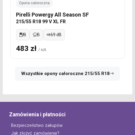
Opona całoroczna
Pirelli Powergy All Season SF
215/55 R18 99 V XL FR
B
B
69 dB
483 zł
/ szt.
Wszystkie opony całoroczne 215/55 R18
Zamówienia i płatności
· Bezpieczeństwo zakupów
· Jak złożyć zamówienie?