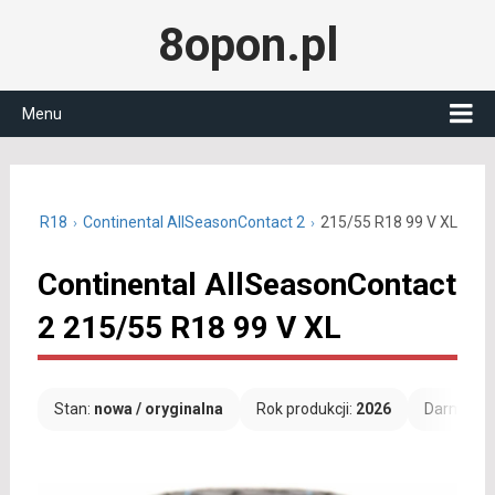
8opon.pl
Menu
15/55 R18
Continental AllSeasonContact 2
215/55 R18 99 V XL
Continental AllSeasonContact
2 215/55 R18 99 V XL
Stan:
nowa / oryginalna
Rok produkcji:
2026
Darmowa 