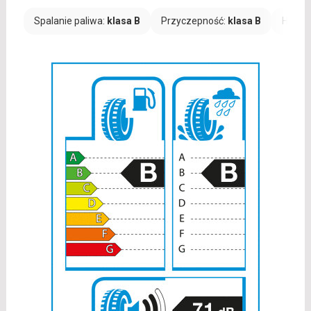
Spalanie paliwa:
klasa B
Przyczepność:
klasa B
Hałas: