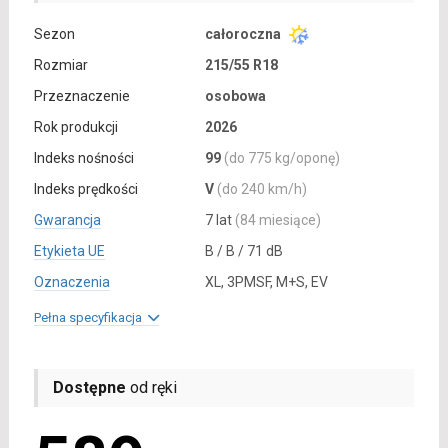
Sezon
całoroczna
Rozmiar
215/55 R18
Przeznaczenie
osobowa
Rok produkcji
2026
Indeks nośności
99
(do 775 kg/oponę)
Indeks prędkości
V
(do 240 km/h)
Gwarancja
7 lat
(84 miesiące)
Etykieta UE
B / B / 71 dB
Oznaczenia
XL, 3PMSF, M+S, EV
Pełna specyfikacja
Dostępne
od ręki