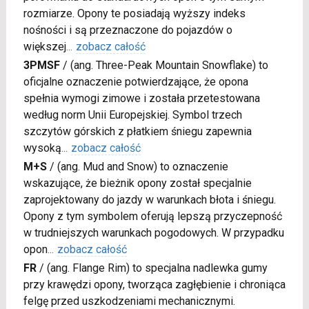
rozmiarze. Opony te posiadają wyższy indeks
nośności i są przeznaczone do pojazdów o
większej
...
zobacz całość
3PMSF
/
(ang. Three-Peak Mountain Snowflake) to
oficjalne oznaczenie potwierdzające, że opona
spełnia wymogi zimowe i została przetestowana
według norm Unii Europejskiej. Symbol trzech
szczytów górskich z płatkiem śniegu zapewnia
wysoką
...
zobacz całość
M+S
/
(ang. Mud and Snow) to oznaczenie
wskazujące, że bieżnik opony został specjalnie
zaprojektowany do jazdy w warunkach błota i śniegu.
Opony z tym symbolem oferują lepszą przyczepność
w trudniejszych warunkach pogodowych. W przypadku
opon
...
zobacz całość
FR
/
(ang. Flange Rim) to specjalna nadlewka gumy
przy krawędzi opony, tworząca zagłębienie i chroniąca
felgę przed uszkodzeniami mechanicznymi.