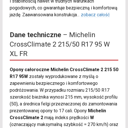
i stabilnością nawet w trudnych warunkach
pogodowych, co gwarantuje bezpieczną i komfortową
jazdę. Zaawansowana konstrukcja
...
zobacz całość
Dane techniczne
– Michelin
CrossClimate 2 215/50 R17 95 W
XL FR
Opony całoroczne Michelin CrossClimate 2 215 50
R17 95W
zostały wyprodukowane z myślą o
zapewnieniu bezpiecznego i komfortowego
podróżowania. W przypadku rozmiaru 215/50 R17
szerokość bieżnika wynosi 215 mm, wysokość profilu
(50), a średnica felgi przeznaczonej do zamontowania
prezentowanej opony to 17 cali. Opony
Michelin
CrossClimate 2
mają indeks prędkości
W
(oznaczający maksymalną szybkość = 270 km/h) oraz