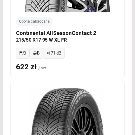
Opona całoroczna
Continental AllSeasonContact 2
215/50 R17 95 W XL FR
B
B
71 dB
622 zł
/ szt.