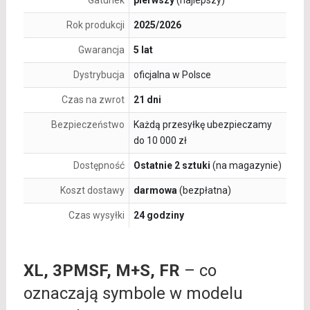
Gatunek
pierwszy
(najlepszy)
Rok produkcji
2025/2026
Gwarancja
5 lat
Dystrybucja
oficjalna w Polsce
Czas na zwrot
21 dni
Bezpieczeństwo
Każdą przesyłkę ubezpieczamy
do 10 000 zł
Dostępność
Ostatnie 2 sztuki
(na magazynie)
Koszt dostawy
darmowa
(bezpłatna)
Czas wysyłki
24 godziny
XL, 3PMSF, M+S, FR
– co
oznaczają symbole w modelu