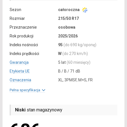
Sezon
całoroczna
Rozmiar
215/50 R17
Przeznaczenie
osobowa
Rok produkcji
2025/2026
Indeks nośności
95
(do 690 kg/oponę)
Indeks prędkości
W
(do 270 km/h)
Gwarancja
5 lat
(60 miesięcy)
Etykieta UE
B / B / 71 dB
Oznaczenia
XL, 3PMSF, M+S, FR
Pełna specyfikacja
Niski
stan magazynowy