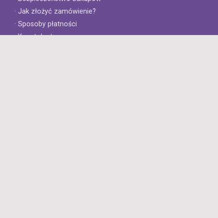
· Jak złożyć zamówienie?
· Sposoby płatności
· Koszt dostawy
· Czas dostawy
Obsługa klienta
· Zwroty
· Reklamacje
· Najczęściej zadawane pytania
· Gwarancja na opony
· Kontakt
8opon.pl
· O firmie
· Opinie klientów
· Dlaczego warto u nas kupić?