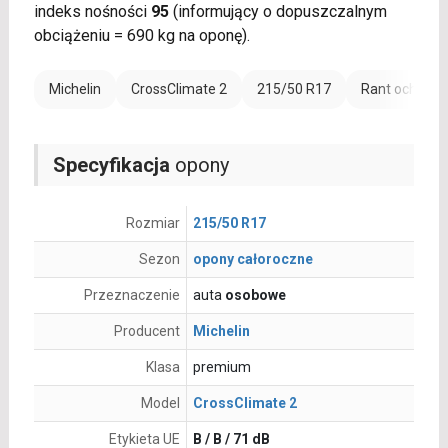
indeks nośności
95
(informujący o dopuszczalnym
obciążeniu = 690 kg na oponę).
Michelin
CrossClimate 2
215/50 R17
Rant ochronn
Specyfikacja
opony
Rozmiar
215/50 R17
Sezon
opony całoroczne
Przeznaczenie
auta
osobowe
Producent
Michelin
Klasa
premium
Model
CrossClimate 2
Etykieta UE
B / B / 71 dB