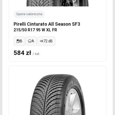
Opona całoroczna
Pirelli Cinturato All Season SF3
215/50 R17 95 W XL FR
B
A
72 dB
584 zł
/ szt.