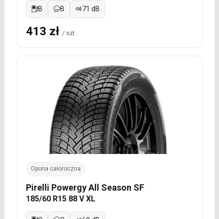
B
B
71 dB
413 zł
/ szt.
Opona całoroczna
Pirelli Powergy All Season SF
185/60 R15 88 V XL