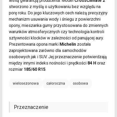
letnią gwarancją producenta. Model
CrossClimate 2
stworzono z myślą o użytkowaniu bez względu na
porę roku. Do jego kluczowych cech należą precyzyjny
mechanizm usuwania wody i śniegu z powierzchni
opony, mieszanka gumy przystosowana do zmiennych
warunków atmosferycznych czy technologia kontroli
sztywności klocków w zależności od panującej aury.
Prezentowana opona marki
Michelin
została
zaprojektowana zarówno dla samochodów
osobowych jak i SUV. Jej przeznaczenie potwierdzają
między innymi indeks nośności i prędkości
84 H
oraz
rozmiar
185/60 R15
.
wielosezonowa
całoroczna
osobowa
Przeznaczenie