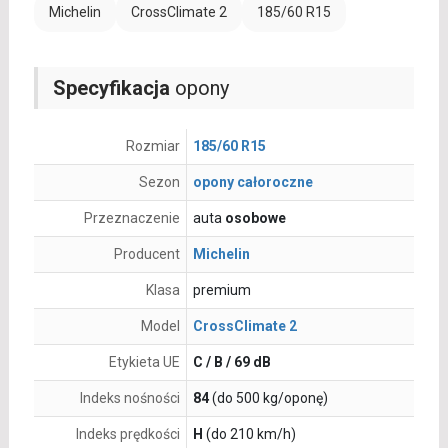
Michelin
CrossClimate 2
185/60 R15
Specyfikacja
opony
Rozmiar
185/60 R15
Sezon
opony całoroczne
Przeznaczenie
auta
osobowe
Producent
Michelin
Klasa
premium
Model
CrossClimate 2
Etykieta UE
C / B / 69 dB
Indeks nośności
84
(do 500 kg/oponę)
Indeks prędkości
H
(do 210 km/h)