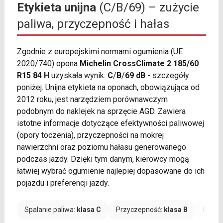
Etykieta unijna
(C/B/69) – zużycie
paliwa, przyczepność i hałas
Zgodnie z europejskimi normami ogumienia (UE
2020/740) opona
Michelin CrossClimate 2 185/60
R15 84 H
uzyskała wynik:
C
/
B
/
69 dB
- szczegóły
poniżej. Unijna etykieta na oponach, obowiązująca od
2012 roku, jest narzędziem porównawczym
podobnym do naklejek na sprzęcie AGD. Zawiera
istotne informacje dotyczące efektywności paliwowej
(opory toczenia), przyczepności na mokrej
nawierzchni oraz poziomu hałasu generowanego
podczas jazdy. Dzięki tym danym, kierowcy mogą
łatwiej wybrać ogumienie najlepiej dopasowane do ich
pojazdu i preferencji jazdy.
Spalanie paliwa:
klasa C
Przyczepność:
klasa B
Hałas