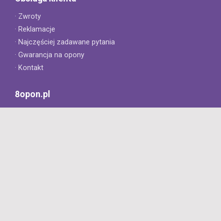
· Zwroty
· Reklamacje
· Najczęściej zadawane pytania
· Gwarancja na opony
· Kontakt
8opon.pl
· O firmie
· Opinie klientów
· Dlaczego warto u nas kupić?
· Polityka prywatności
· Regulamin
Profesjonalny sklep z oponami oferujący tylko oryginalne
produkty. Szybka dostawa i niskie ceny.