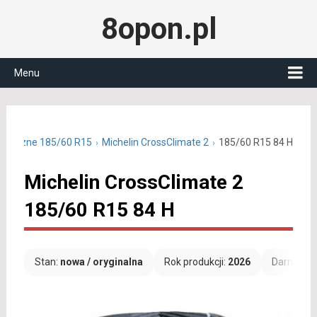
8opon.pl
Menu
łoroczne 185/60 R15
Michelin CrossClimate 2
185/60 R15 84 H
Michelin CrossClimate 2
185/60 R15 84 H
Stan:
nowa / oryginalna
Rok produkcji:
2026
Darmowa 