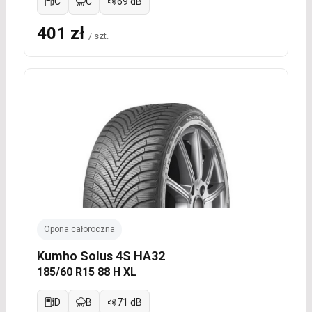
C
C
69 dB
401 zł
/ szt.
Opona całoroczna
Kumho Solus 4S HA32
185/60 R15 88 H XL
D
B
71 dB