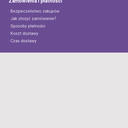
Zamówienia i płatności
· Bezpieczeństwo zakupów
· Jak złożyć zamówienie?
· Sposoby płatności
· Koszt dostawy
· Czas dostawy
Obsługa klienta
· Zwroty
· Reklamacje
· Najczęściej zadawane pytania
· Gwarancja na opony
· Kontakt
8opon.pl
· O firmie