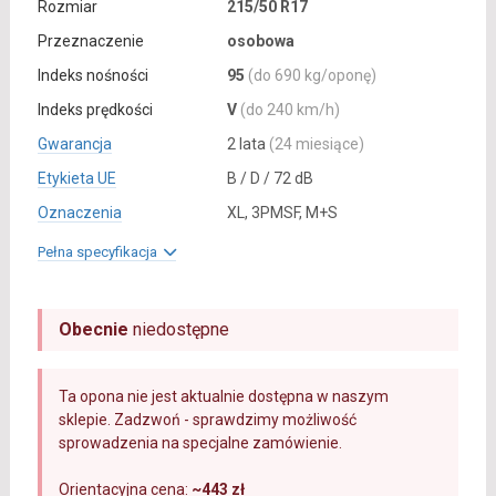
Rozmiar
215/50 R17
Przeznaczenie
osobowa
Indeks nośności
95
(do 690 kg/oponę)
Indeks prędkości
V
(do 240 km/h)
Gwarancja
2 lata
(24 miesiące)
Etykieta UE
B / D / 72 dB
Oznaczenia
XL, 3PMSF, M+S
Pełna specyfikacja
Obecnie
niedostępne
Ta opona nie jest aktualnie dostępna w naszym
sklepie. Zadzwoń - sprawdzimy możliwość
sprowadzenia na specjalne zamówienie.
Orientacyjna cena:
~443 zł