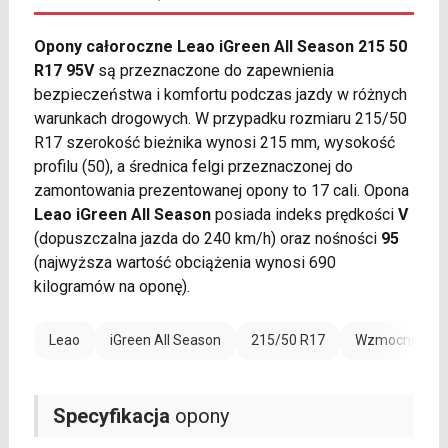
Opony całoroczne Leao iGreen All Season 215 50
R17 95V
są przeznaczone do zapewnienia
bezpieczeństwa i komfortu podczas jazdy w różnych
warunkach drogowych. W przypadku rozmiaru 215/50
R17 szerokość bieżnika wynosi 215 mm, wysokość
profilu (50), a średnica felgi przeznaczonej do
zamontowania prezentowanej opony to 17 cali. Opona
Leao iGreen All Season
posiada indeks prędkości
V
(dopuszczalna jazda do 240 km/h) oraz nośności
95
(najwyższa wartość obciążenia wynosi 690
kilogramów na oponę).
Leao
iGreen All Season
215/50 R17
Wzmocnienie 
Specyfikacja
opony