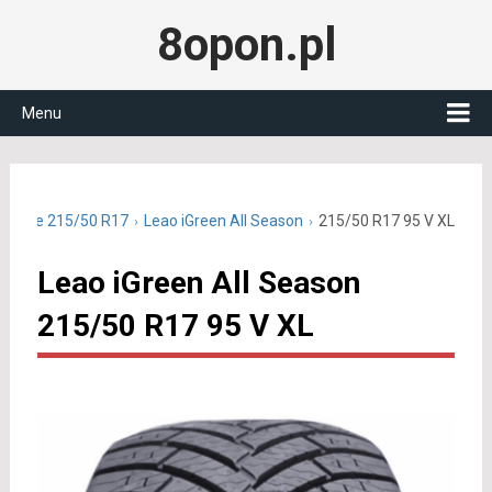
8opon.pl
Menu
roczne 215/50 R17
Leao iGreen All Season
215/50 R17 95 V XL
Leao iGreen All Season
215/50 R17 95 V XL