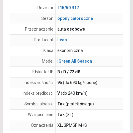
Rozmiar
215/50 R17
Sezon
opony całoroczne
Przeznaczenie
auta
osobowe
Producent
Leao
Klasa
ekonomiczna
Model
iGreen All Season
Etykieta UE
B / D / 72 dB
Indeks nośności
95
(do 690 kg/oponę)
Indeks prędkości
V
(do 240 km/h)
Symbol alpejski
Tak
(płatek śniegu)
Wzmocnienie
Tak
(XL)
Oznaczenia
XL, 3PMSF, M+S