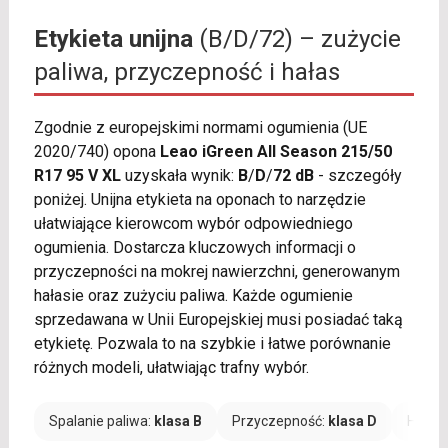
Etykieta unijna
(B/D/72) – zużycie
paliwa, przyczepność i hałas
Zgodnie z europejskimi normami ogumienia (UE
2020/740) opona
Leao iGreen All Season 215/50
R17 95 V XL
uzyskała wynik:
B
/
D
/
72 dB
- szczegóły
poniżej. Unijna etykieta na oponach to narzędzie
ułatwiające kierowcom wybór odpowiedniego
ogumienia. Dostarcza kluczowych informacji o
przyczepności na mokrej nawierzchni, generowanym
hałasie oraz zużyciu paliwa. Każde ogumienie
sprzedawana w Unii Europejskiej musi posiadać taką
etykietę. Pozwala to na szybkie i łatwe porównanie
różnych modeli, ułatwiając trafny wybór.
Spalanie paliwa:
klasa B
Przyczepność:
klasa D
Hałas