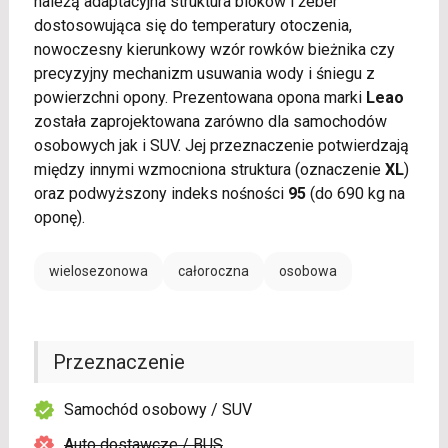
należą adaptacyjna struktura bloków i żeber
dostosowująca się do temperatury otoczenia,
nowoczesny kierunkowy wzór rowków bieżnika czy
precyzyjny mechanizm usuwania wody i śniegu z
powierzchni opony. Prezentowana opona marki
Leao
została zaprojektowana zarówno dla samochodów
osobowych jak i SUV. Jej przeznaczenie potwierdzają
między innymi wzmocniona struktura (oznaczenie
XL
)
oraz podwyższony indeks nośności
95
(do 690 kg na
oponę).
wielosezonowa
całoroczna
osobowa
Przeznaczenie
Samochód osobowy / SUV
Auto dostawcze / BUS