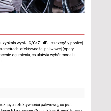
uzyskała wynik:
C
/
C
/
71 dB
- szczegóły poniżej.
parametrach: efektywności paliwowej (opory
ocenie ogumienia, co ułatwia wybór modelu
u.
tyczących efektywności paliwowej, co jest
adomych kierowców. Opony klasy A, wyróżniające