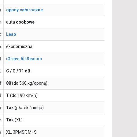
n
opony całoroczne
e
auta
osobowe
t
Leao
a
ekonomiczna
l
iGreen All Season
E
C / C / 71 dB
i
88
(do 560 kg/oponę)
i
T
(do 190 km/h)
i
Tak
(płatek śniegu)
e
Tak
(XL)
a
XL, 3PMSF, M+S