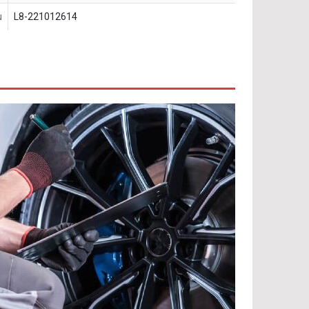
u
L8-221012614