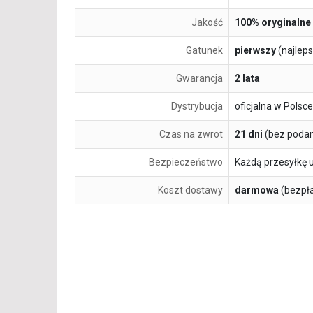
Jakość
100% oryginalne
Gatunek
pierwszy
(najlep
Gwarancja
2 lata
Dystrybucja
oficjalna w Polsce
Czas na zwrot
21 dni
(bez podan
Bezpieczeństwo
Każdą przesyłkę 
Koszt dostawy
darmowa
(bezpł