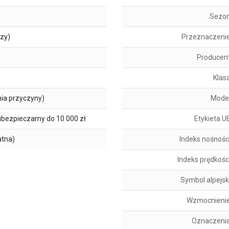
Sezo
szy)
Przeznaczeni
Producen
Klas
ia przyczyny)
Mode
ubezpieczamy do 10 000 zł
Etykieta U
atna)
Indeks nośnośc
Indeks prędkośc
Symbol alpejsk
Wzmocnieni
Oznaczeni