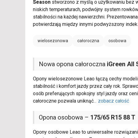
Season
stworzono z myślą o użytkowaniu bez w
niskich temperaturach, podwójny system rowków
stabilności na każdej nawierzchni. Prezentowan
potwierdzają między innymi podwyższony indek
wielosezonowa
całoroczna
osobowa
Nowa opona całoroczna
iGreen All
Opony wielosezonowe Leao łączą cechy modeli 
stabilność i komfort jazdy przez cały rok. Spraw
osób preferujących spokojny styl jazdy oraz ce
całoroczne pozwala uniknąć
...
zobacz całość
Opona osobowa –
175/65 R15 88 T
Opony osobowe Leao to uniwersalne rozwiązani