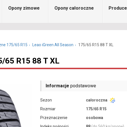
Opony zimowe
Opony całoroczne
Produce
zne 175/65 R15
Leao iGreen All Season
175/65 R15 88 T XL
5/65 R15 88 T XL
Informacje
podstawowe
Sezon
całoroczna
Rozmiar
175/65 R15
Przeznaczenie
osobowa
Indeks nośności
88
(do 560 kg/oponę)