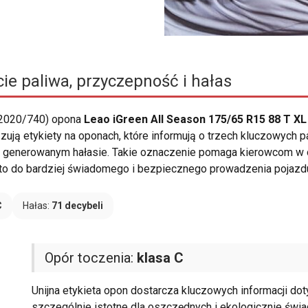
ie paliwa, przyczepność i hałas
 2020/740) opona
Leao iGreen All Season 175/65 R15 88 T XL
ązują etykiety na oponach, które informują o trzech kluczowych 
i i generowanym hałasie. Takie oznaczenie pomaga kierowcom w 
 to do bardziej świadomego i bezpiecznego prowadzenia pojazd
C
Hałas:
71 decybeli
Opór toczenia:
klasa C
Unijna etykieta opon dostarcza kluczowych informacji do
szczególnie istotne dla oszczędnych i ekologicznie świ