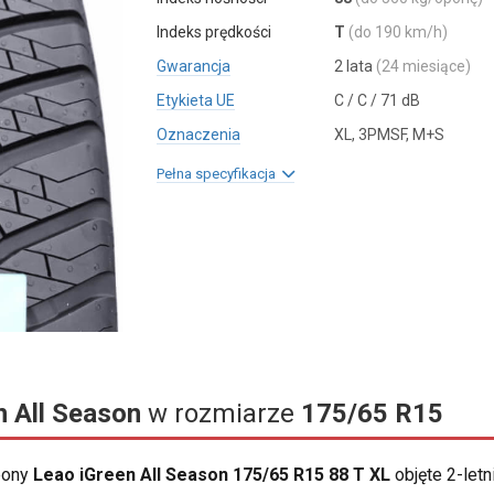
Indeks prędkości
T
(do 190 km/h)
Gwarancja
2 lata
(24 miesiące)
Etykieta UE
C / C / 71 dB
Oznaczenia
XL, 3PMSF, M+S
Pełna specyfikacja
n All Season
w rozmiarze
175/65 R15
opony
Leao iGreen All Season 175/65 R15 88 T XL
objęte 2-let