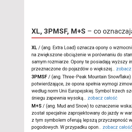
XL, 3PMSF, M+S
– co oznaczaj
XL
/
(ang. Extra Load) oznacza opony o wzmocnio
na zwiększone obciążenie w porównaniu do sta
samym rozmiarze. Opony te posiadają wyższy in
przeznaczone do pojazdów o większej
...
zobacz
3PMSF
/
(ang. Three-Peak Mountain Snowflake) 
potwierdzające, że opona spełnia wymogi zimow
według norm Unii Europejskiej. Symbol trzech s
śniegu zapewnia wysoką
...
zobacz całość
M+S
/
(ang. Mud and Snow) to oznaczenie wskaz
został specjalnie zaprojektowany do jazdy w war
z tym symbolem oferują lepszą przyczepność w
pogodowych. W przypadku opon
...
zobacz całoś