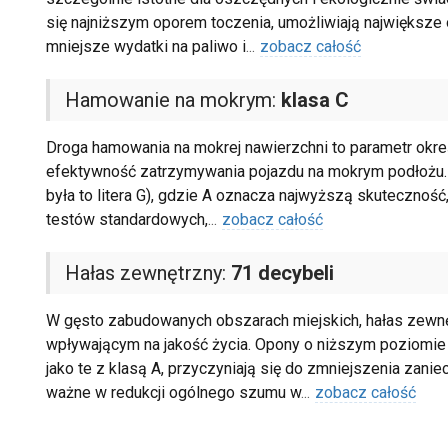
się najniższym oporem toczenia, umożliwiają największe 
mniejsze wydatki na paliwo i
...
zobacz całość
Hamowanie na mokrym:
klasa C
Droga hamowania na mokrej nawierzchni to parametr określ
efektywność zatrzymywania pojazdu na mokrym podłożu. 
była to litera G), gdzie A oznacza najwyższą skuteczność,
testów standardowych,
...
zobacz całość
Hałas zewnętrzny:
71 decybeli
W gęsto zabudowanych obszarach miejskich, hałas zewnę
wpływającym na jakość życia. Opony o niższym poziomie t
jako te z klasą A, przyczyniają się do zmniejszenia zan
ważne w redukcji ogólnego szumu w
...
zobacz całość