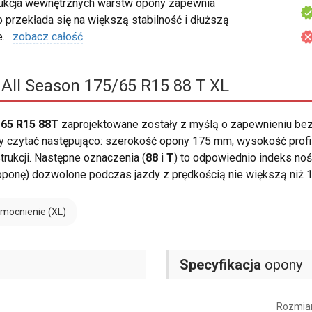
ukcja wewnętrznych warstw opony zapewnia
o przekłada się na większą stabilność i dłuższą
e
...
zobacz całość
All Season 175/65 R15 88 T XL
 65 R15 88T
zaprojektowane zostały z myślą o zapewnieniu b
zytać następująco: szerokość opony 175 mm, wysokość profilu 6
rukcji. Następne oznaczenia (
88
i
T
) to odpowiednio indeks noś
oponę) dozwolone podczas jazdy z prędkością nie większą niż 
mocnienie (XL)
Specyfikacja
opony
Rozmia