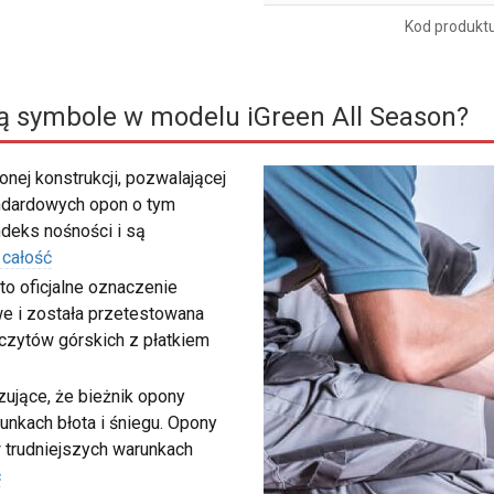
Kod produkt
ą symbole w modelu iGreen All Season?
nej konstrukcji, pozwalającej
ndardowych opon o tym
deks nośności i są
 całość
to oficjalne oznaczenie
e i została przetestowana
zczytów górskich z płatkiem
ujące, że bieżnik opony
unkach błota i śniegu. Opony
 trudniejszych warunkach
ć