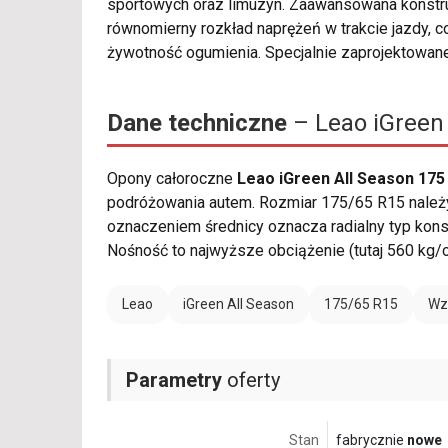
sportowych oraz limuzyn. Zaawansowana konstr
równomierny rozkład naprężeń w trakcie jazdy, c
żywotność ogumienia. Specjalnie zaprojektowan
Dane techniczne
– Leao iGreen 
Opony całoroczne
Leao iGreen All Season 175
podróżowania autem. Rozmiar 175/65 R15 należy c
oznaczeniem średnicy oznacza radialny typ konst
Nośność to najwyższe obciążenie (tutaj 560 kg/
Leao
iGreen All Season
175/65 R15
Wz
Parametry
oferty
Stan
fabrycznie
nowe