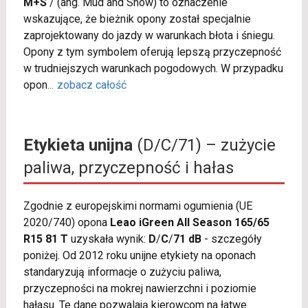
M+S
/
(ang. Mud and Snow) to oznaczenie
wskazujące, że bieżnik opony został specjalnie
zaprojektowany do jazdy w warunkach błota i śniegu.
Opony z tym symbolem oferują lepszą przyczepność
w trudniejszych warunkach pogodowych. W przypadku
opon
...
zobacz całość
Etykieta unijna
(D/C/71) – zużycie
paliwa, przyczepność i hałas
Zgodnie z europejskimi normami ogumienia (UE
2020/740) opona
Leao iGreen All Season 165/65
R15 81 T
uzyskała wynik:
D
/
C
/
71 dB
- szczegóły
poniżej. Od 2012 roku unijne etykiety na oponach
standaryzują informacje o zużyciu paliwa,
przyczepności na mokrej nawierzchni i poziomie
hałasu. Te dane pozwalają kierowcom na łatwe