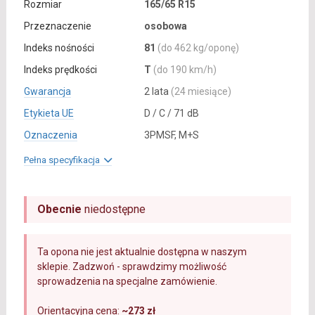
Rozmiar
165/65 R15
Przeznaczenie
osobowa
Indeks nośności
81
(do 462 kg/oponę)
Indeks prędkości
T
(do 190 km/h)
Gwarancja
2 lata
(24 miesiące)
Etykieta UE
D / C / 71 dB
Oznaczenia
3PMSF, M+S
Pełna specyfikacja
Obecnie
niedostępne
Ta opona nie jest aktualnie dostępna w naszym
sklepie. Zadzwoń - sprawdzimy możliwość
sprowadzenia na specjalne zamówienie.
Orientacyjna cena:
~273 zł