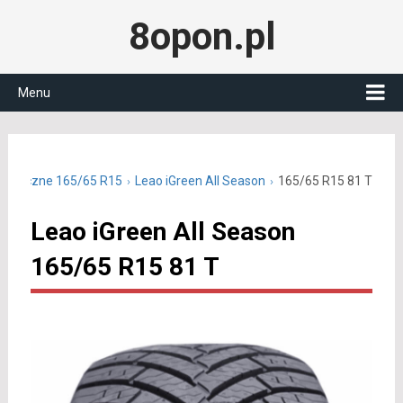
8opon.pl
Menu
ałoroczne 165/65 R15
Leao iGreen All Season
165/65 R15 81 T
Leao iGreen All Season
165/65 R15 81 T