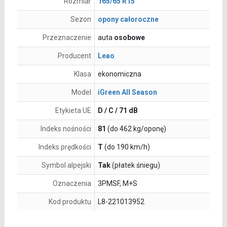
Rozmiar
165/65 R15
Sezon
opony całoroczne
Przeznaczenie
auta
osobowe
Producent
Leao
Klasa
ekonomiczna
Model
iGreen All Season
Etykieta UE
D / C / 71 dB
Indeks nośności
81
(do 462 kg/oponę)
Indeks prędkości
T
(do 190 km/h)
Symbol alpejski
Tak
(płatek śniegu)
Oznaczenia
3PMSF, M+S
Kod produktu
L8-221013952