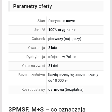
Parametry
oferty
Stan
fabrycznie
nowe
Jakość
100% oryginalne
Gatunek
pierwszy
(najlepszy)
Gwarancja
2 lata
Dystrybucja
oficjalna w Polsce
Czas na zwrot
21 dni
Bezpieczeństwo
Każdą przesyłkę ubezpieczamy
do 10 000 zł
Koszt dostawy
darmowa
(bezpłatna)
3PMSF, M+S
– co oznaczają