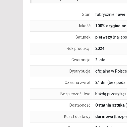
Stan
fabrycznie
nowe
Jakość
100% oryginalne
Gatunek
pierwszy
(najlep
Rok produkcji
2024
Gwarancja
2 lata
Dystrybucja
oficjalna w Polsce
Czas na zwrot
21 dni
(bez podan
Bezpieczeństwo
Każdą przesyłkę 
Dostępność
Ostatnia sztuka
(
Koszt dostawy
darmowa
(bezpł