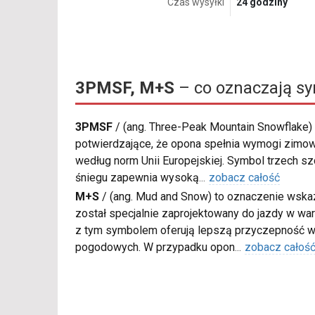
Czas wysyłki
24 godziny
3PMSF, M+S
– co oznaczają s
3PMSF
/
(ang. Three-Peak Mountain Snowflake) 
potwierdzające, że opona spełnia wymogi zimow
według norm Unii Europejskiej. Symbol trzech s
śniegu zapewnia wysoką
...
zobacz całość
M+S
/
(ang. Mud and Snow) to oznaczenie wskaz
został specjalnie zaprojektowany do jazdy w war
z tym symbolem oferują lepszą przyczepność w
pogodowych. W przypadku opon
...
zobacz całoś