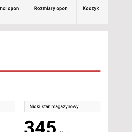
nci opon
Rozmiary opon
Koszyk
Niski
stan magazynowy
345