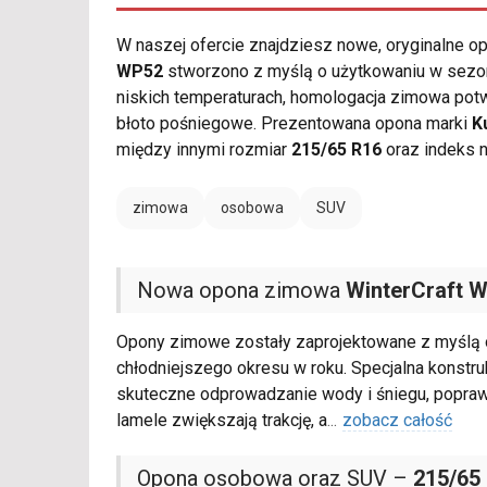
W naszej ofercie znajdziesz nowe, oryginalne 
WP52
stworzono z myślą o użytkowaniu w sezon
niskich temperaturach, homologacja zimowa pot
błoto pośniegowe. Prezentowana opona marki
K
między innymi rozmiar
215/65 R16
oraz indeks n
zimowa
osobowa
SUV
Nowa opona zimowa
WinterCraft 
Opony zimowe zostały zaprojektowane z myślą 
chłodniejszego okresu w roku. Specjalna konst
skuteczne odprowadzanie wody i śniegu, poprawia
lamele zwiększają trakcję, a
...
zobacz całość
Opona osobowa oraz SUV –
215/65