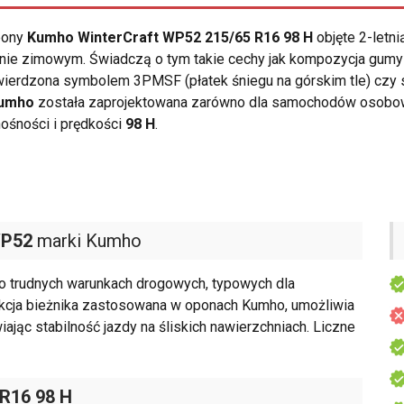
opony
Kumho WinterCraft WP52 215/65 R16 98 H
objęte 2-letn
ie zimowym. Świadczą o tym takie cechy jak kompozycja gumy
wierdzona symbolem 3PMSF (płatek śniegu na górskim tle) czy 
umho
została zaprojektowana zarówno dla samochodów osobowyc
ośności i prędkości
98 H
.
WP52
marki Kumho
o trudnych warunkach drogowych, typowych dla
rukcja bieżnika zastosowana w oponach Kumho, umożliwia
jąc stabilność jazdy na śliskich nawierzchniach. Liczne
 R16 98 H