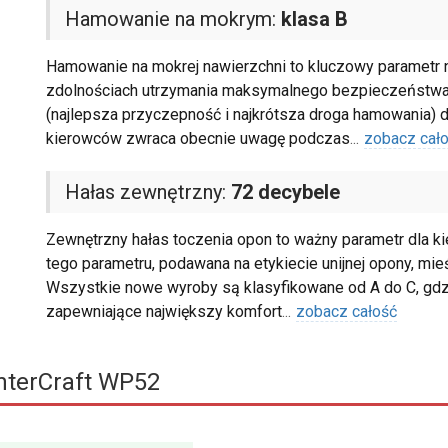
Hamowanie na mokrym:
klasa B
Hamowanie na mokrej nawierzchni to kluczowy parametr na
zdolnościach utrzymania maksymalnego bezpieczeństwa w
(najlepsza przyczepność i najkrótsza droga hamowania) do
kierowców zwraca obecnie uwagę podczas
...
zobacz cał
Hałas zewnętrzny:
72 decybele
Zewnętrzny hałas toczenia opon to ważny parametr dla k
tego parametru, podawana na etykiecie unijnej opony, mieś
Wszystkie nowe wyroby są klasyfikowane od A do C, gdzi
zapewniające największy komfort
...
zobacz całość
terCraft WP52