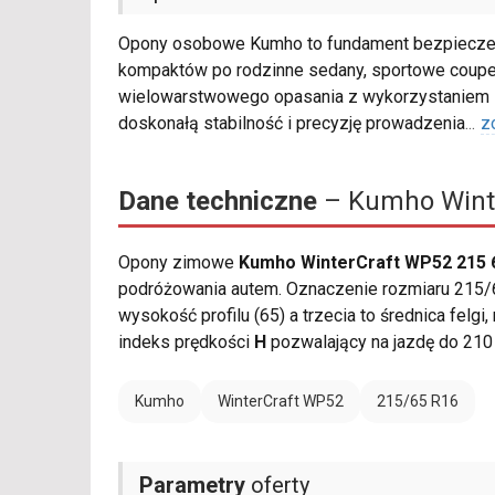
Opony osobowe Kumho to fundament bezpieczeńs
kompaktów po rodzinne sedany, sportowe coupe 
wielowarstwowego opasania z wykorzystaniem s
doskonałą stabilność i precyzję prowadzenia
...
z
Dane techniczne
– Kumho Winte
Opony zimowe
Kumho WinterCraft WP52 215 
podróżowania autem. Oznaczenie rozmiaru 215/6
wysokość profilu (65) a trzecia to średnica felg
indeks prędkości
H
pozwalający na jazdę do 210
Kumho
WinterCraft WP52
215/65 R16
Parametry
oferty