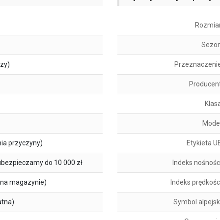
Rozmia
Sezo
szy)
Przeznaczeni
Producen
Klas
Mode
ia przyczyny)
Etykieta U
ubezpieczamy do 10 000 zł
Indeks nośnośc
na magazynie)
Indeks prędkośc
atna)
Symbol alpejsk