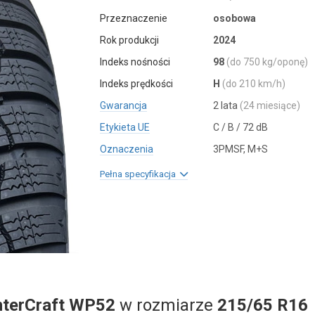
Przeznaczenie
osobowa
Rok produkcji
2024
Indeks nośności
98
(do 750 kg/oponę)
Indeks prędkości
H
(do 210 km/h)
Gwarancja
2 lata
(24 miesiące)
Etykieta UE
C / B / 72 dB
Oznaczenia
3PMSF, M+S
Pełna specyfikacja
nterCraft WP52
w rozmiarze
215/65 R16