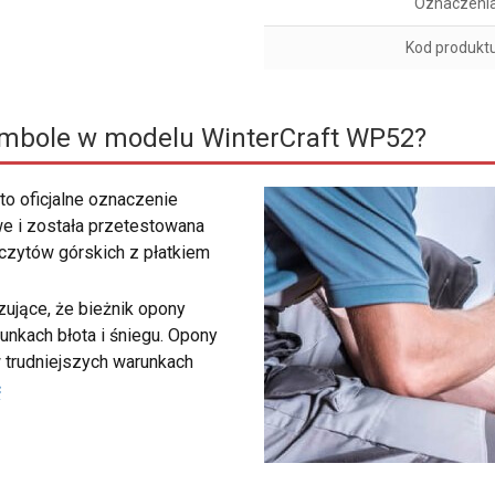
Oznaczeni
Kod produkt
ymbole w modelu WinterCraft WP52?
to oficjalne oznaczenie
e i została przetestowana
zczytów górskich z płatkiem
ujące, że bieżnik opony
unkach błota i śniegu. Opony
 trudniejszych warunkach
ć