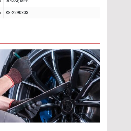
a
3PMSF, M+S
u
K8-2290803