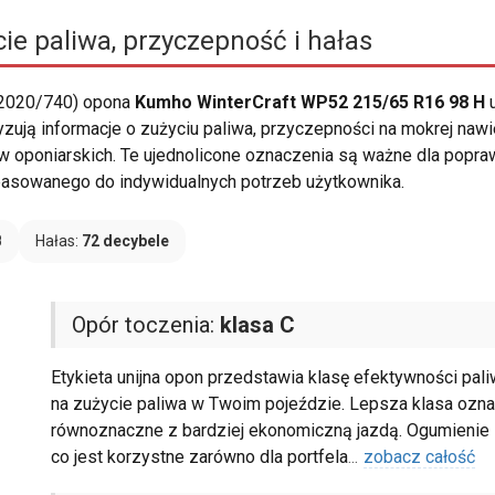
ie paliwa, przyczepność i hałas
 2020/740) opona
Kumho WinterCraft WP52 215/65 R16 98 H
u
yzują informacje o zużyciu paliwa, przyczepności na mokrej nawi
 oponiarskich. Te ujednolicone oznaczenia są ważne dla popra
pasowanego do indywidualnych potrzeb użytkownika.
B
Hałas:
72 decybele
Opór toczenia:
klasa C
Etykieta unijna opon przedstawia klasę efektywności pal
na zużycie paliwa w Twoim pojeździe. Lepsza klasa oznac
równoznaczne z bardziej ekonomiczną jazdą. Ogumienie z
co jest korzystne zarówno dla portfela
...
zobacz całość