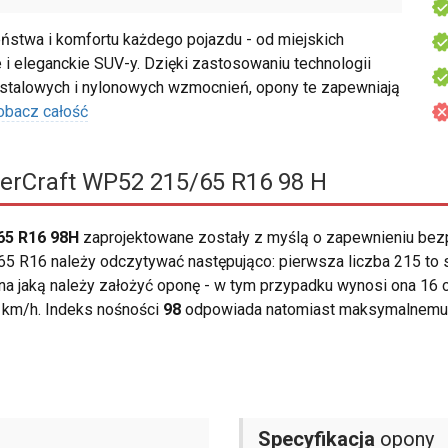
twa i komfortu każdego pojazdu - od miejskich
i eleganckie SUV-y. Dzięki zastosowaniu technologii
talowych i nylonowych wzmocnień, opony te zapewniają
obacz całość
rCraft WP52 215/65 R16 98 H
65 R16 98H
zaprojektowane zostały z myślą o zapewnieniu be
5 R16 należy odczytywać następująco: pierwsza liczba 215 to s
i, na jaką należy założyć oponę - w tym przypadku wynosi ona 16 
 km/h. Indeks nośności
98
odpowiada natomiast maksymalnemu o
Specyfikacja
opony