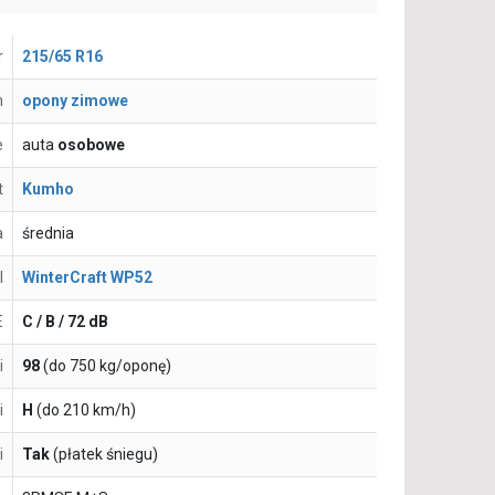
r
215/65 R16
n
opony zimowe
e
auta
osobowe
t
Kumho
a
średnia
l
WinterCraft WP52
E
C / B / 72 dB
i
98
(do 750 kg/oponę)
i
H
(do 210 km/h)
i
Tak
(płatek śniegu)