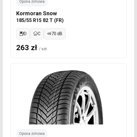
Opona zimowa
Kormoran Snow
185/55 R15 82 T (FR)
D
C
70 dB
263 zł
/ szt.
Opona zimowa