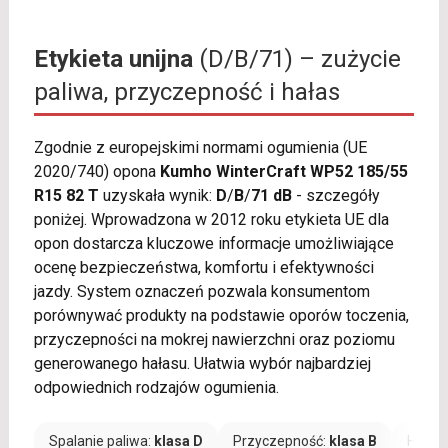
Etykieta unijna
(D/B/71) – zużycie
paliwa, przyczepność i hałas
Zgodnie z europejskimi normami ogumienia (UE
2020/740) opona
Kumho WinterCraft WP52 185/55
R15 82 T
uzyskała wynik:
D
/
B
/
71 dB
- szczegóły
poniżej. Wprowadzona w 2012 roku etykieta UE dla
opon dostarcza kluczowe informacje umożliwiające
ocenę bezpieczeństwa, komfortu i efektywności
jazdy. System oznaczeń pozwala konsumentom
porównywać produkty na podstawie oporów toczenia,
przyczepności na mokrej nawierzchni oraz poziomu
generowanego hałasu. Ułatwia wybór najbardziej
odpowiednich rodzajów ogumienia.
Spalanie paliwa:
klasa D
Przyczepność:
klasa B
Hałas