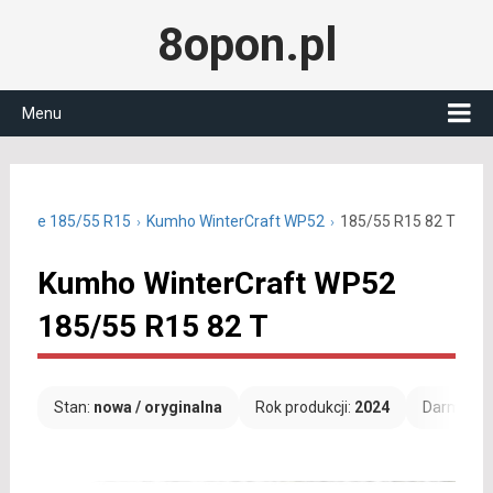
8opon.pl
Menu
imowe 185/55 R15
Kumho WinterCraft WP52
185/55 R15 82 T
Kumho WinterCraft WP52
185/55 R15 82 T
Stan:
nowa / oryginalna
Rok produkcji:
2024
Darmowa 