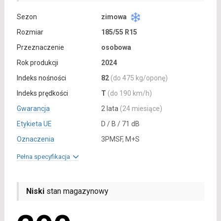
Sezon
zimowa
Rozmiar
185/55 R15
Przeznaczenie
osobowa
Rok produkcji
2024
Indeks nośności
82
(do 475 kg/oponę)
Indeks prędkości
T
(do 190 km/h)
Gwarancja
2 lata
(24 miesiące)
Etykieta UE
D / B / 71 dB
Oznaczenia
3PMSF, M+S
Pełna specyfikacja
Niski
stan magazynowy