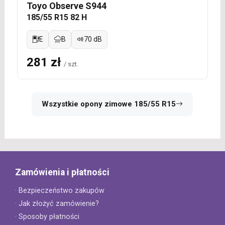
Toyo Observe S944
185/55 R15 82 H
E
B
70 dB
281 zł
/ szt.
Wszystkie opony zimowe 185/55 R15
Zamówienia i płatności
· Bezpieczeństwo zakupów
· Jak złożyć zamówienie?
· Sposoby płatności