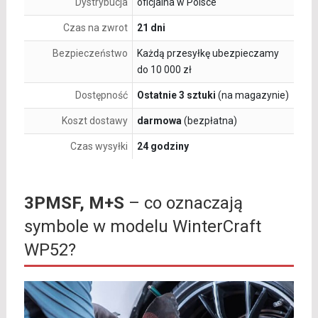
Dystrybucja
oficjalna w Polsce
Czas na zwrot
21 dni
Bezpieczeństwo
Każdą przesyłkę ubezpieczamy
do 10 000 zł
Dostępność
Ostatnie 3 sztuki
(na magazynie)
Koszt dostawy
darmowa
(bezpłatna)
Czas wysyłki
24 godziny
3PMSF, M+S
– co oznaczają
symbole w modelu WinterCraft
WP52?