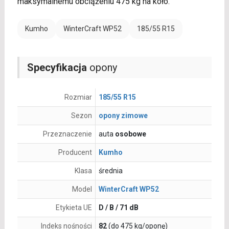
maksymalnemu obciążeniu 475 kg na koło.
Kumho
WinterCraft WP52
185/55 R15
Specyfikacja
opony
Rozmiar
185/55 R15
Sezon
opony zimowe
Przeznaczenie
auta
osobowe
Producent
Kumho
Klasa
średnia
Model
WinterCraft WP52
Etykieta UE
D / B / 71 dB
Indeks nośności
82
(do 475 kg/oponę)