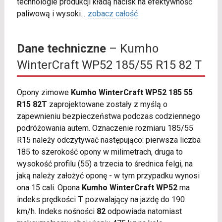
technologie produkcji kładą nacisk na efektywność
paliwową i wysoki
...
zobacz całość
Dane techniczne
– Kumho
WinterCraft WP52 185/55 R15 82 T
Opony zimowe
Kumho WinterCraft WP52 185 55
R15 82T
zaprojektowane zostały z myślą o
zapewnieniu bezpieczeństwa podczas codziennego
podróżowania autem. Oznaczenie rozmiaru 185/55
R15 należy odczytywać następująco: pierwsza liczba
185 to szerokość opony w milimetrach, druga to
wysokość profilu (55) a trzecia to średnica felgi, na
jaką należy założyć oponę - w tym przypadku wynosi
ona 15 cali. Opona
Kumho WinterCraft WP52
ma
indeks prędkości
T
pozwalający na jazdę do 190
km/h. Indeks nośności
82
odpowiada natomiast