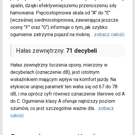
spalin, dzięki efektywniejszemu przenoszeniu siły
hamowania. Pięciostopniowa skala od "A" do "E"
(wcześniej siedmiostopniowa, zawierająca jeszcze
oceny "F" oraz "G") informuje o tym, jak szybko
ogumienie zatrzyma pojazd na mokrej
...
zobacz całość
Hałas zewnętrzny:
71 decybeli
Hałas zewnętrzny toczenia opony, mierzony w
decybelach (oznaczenie dB), jest istotnym
wskaźnikiem mającym wpływ na komfort jazdy. Na
etykiecie unijnej parametr ten waha się od 67 do 78
dB, i ma oprócz cyfr również oznaczenie literowe od A
do C. Ogumienie klasy A oferuje najniższy poziom
szumów, co jest szczególnie ważne dla
...
zobacz
całość