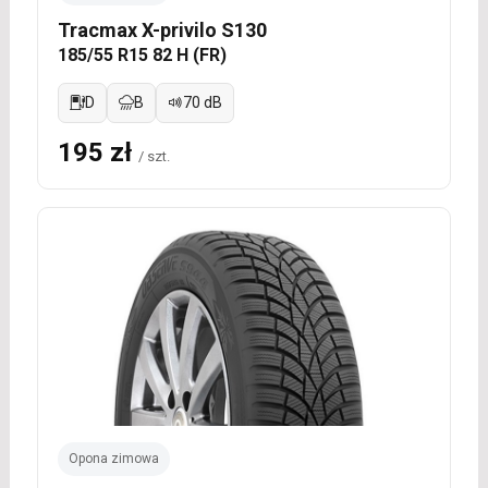
Tracmax X-privilo S130
185/55 R15 82 H (FR)
D
B
70 dB
195 zł
/ szt.
Opona zimowa