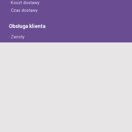
· Koszt dostawy
· Czas dostawy
Obsługa klienta
· Zwroty
· Reklamacje
· Najczęściej zadawane pytania
· Gwarancja na opony
· Kontakt
8opon.pl
· O firmie
· Opinie klientów
· Dlaczego warto u nas kupić?
· Polityka prywatności
· Regulamin