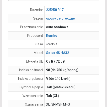
Rozmiar
225/50 R17
Sezon
opony całoroczne
Przeznaczenie
auta
osobowe
Producent
Kumho
Klasa
średnia
Model
Solus 4S HA32
Etykieta UE
C / B / 72 dB
Indeks nośności
98
(do 750 kg/oponę)
Indeks prędkości
V
(do 240 km/h)
Symbol alpejski
Tak
(płatek śniegu)
Wzmocnienie
Tak
(XL)
Oznaczenia
XL, 3PMSF, M+S