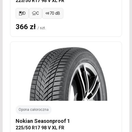
225/50 R17 98 V XL FR
D
C
70 dB
366 zł
/ szt.
Opona całoroczna
Nokian Seasonproof 1
225/50 R17 98 V XL FR