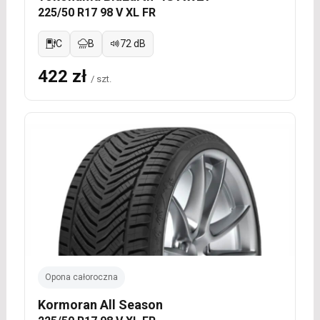
225/50 R17 98 V XL FR
C
B
72 dB
422 zł
/ szt.
Opona całoroczna
Kormoran All Season