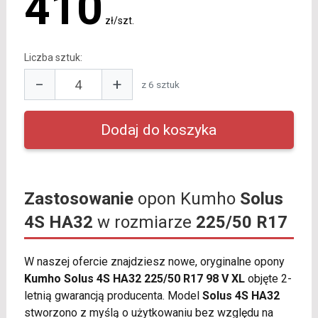
410
zł/szt.
Liczba sztuk:
−
+
z 6 sztuk
Zastosowanie
opon Kumho
Solus
4S HA32
w rozmiarze
225/50 R17
W naszej ofercie znajdziesz nowe, oryginalne opony
Kumho Solus 4S HA32 225/50 R17 98 V XL
objęte 2-
letnią gwarancją producenta. Model
Solus 4S HA32
stworzono z myślą o użytkowaniu bez względu na