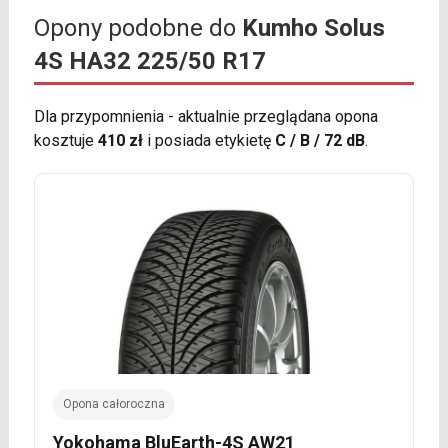
Opony podobne do
Kumho Solus
4S HA32 225/50 R17
Dla przypomnienia - aktualnie przeglądana opona
kosztuje
410 zł
i posiada etykietę
C / B / 72 dB
.
Opona całoroczna
Yokohama BluEarth-4S AW21