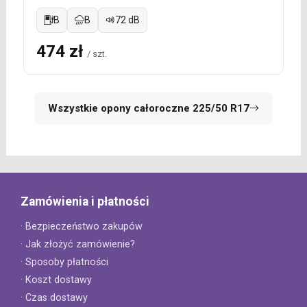
B
B
72 dB
474 zł
/ szt.
Wszystkie opony całoroczne 225/50 R17
Zamówienia i płatności
· Bezpieczeństwo zakupów
· Jak złożyć zamówienie?
· Sposoby płatności
· Koszt dostawy
· Czas dostawy