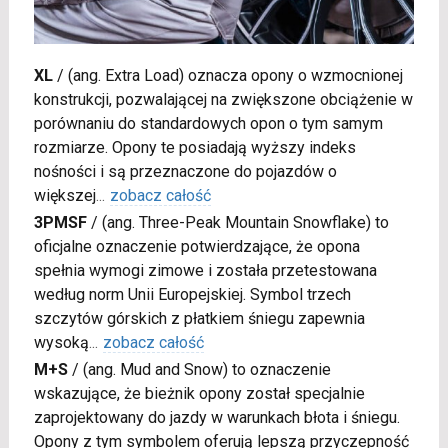
XL
/
(ang. Extra Load) oznacza opony o wzmocnionej
konstrukcji, pozwalającej na zwiększone obciążenie w
porównaniu do standardowych opon o tym samym
rozmiarze. Opony te posiadają wyższy indeks
nośności i są przeznaczone do pojazdów o
większej
...
zobacz całość
3PMSF
/
(ang. Three-Peak Mountain Snowflake) to
oficjalne oznaczenie potwierdzające, że opona
spełnia wymogi zimowe i została przetestowana
według norm Unii Europejskiej. Symbol trzech
szczytów górskich z płatkiem śniegu zapewnia
wysoką
...
zobacz całość
M+S
/
(ang. Mud and Snow) to oznaczenie
wskazujące, że bieżnik opony został specjalnie
zaprojektowany do jazdy w warunkach błota i śniegu.
Opony z tym symbolem oferują lepszą przyczepność