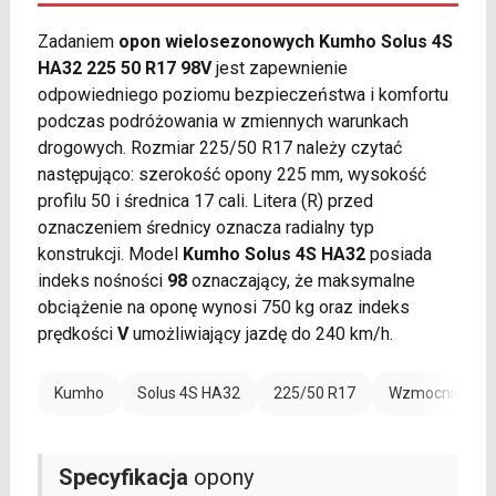
Zadaniem
opon wielosezonowych Kumho Solus 4S
HA32 225 50 R17 98V
jest zapewnienie
odpowiedniego poziomu bezpieczeństwa i komfortu
podczas podróżowania w zmiennych warunkach
drogowych. Rozmiar 225/50 R17 należy czytać
następująco: szerokość opony 225 mm, wysokość
profilu 50 i średnica 17 cali. Litera (R) przed
oznaczeniem średnicy oznacza radialny typ
konstrukcji. Model
Kumho Solus 4S HA32
posiada
indeks nośności
98
oznaczający, że maksymalne
obciążenie na oponę wynosi 750 kg oraz indeks
prędkości
V
umożliwiający jazdę do 240 km/h.
Kumho
Solus 4S HA32
225/50 R17
Wzmocnienie (
Specyfikacja
opony