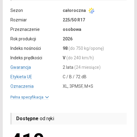
Sezon
całoroczna
Rozmiar
225/50 R17
Przeznaczenie
osobowa
Rok produkcji
2026
Indeks nośności
98
(do 750 kg/oponę)
Indeks prędkości
V
(do 240 km/h)
Gwarancja
2 lata
(24 miesiące)
Etykieta UE
C / B / 72 dB
Oznaczenia
XL, 3PMSF, M+S
Pełna specyfikacja
Dostępne
od ręki