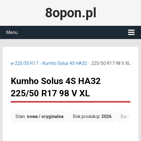
8opon.pl
Menu
oroczne 225/50 R17
Kumho Solus 4S HA32
225/50 R17 98 V XL
Kumho Solus 4S HA32
225/50 R17 98 V XL
Stan:
nowa / oryginalna
Rok produkcji:
2026
Darmowa 