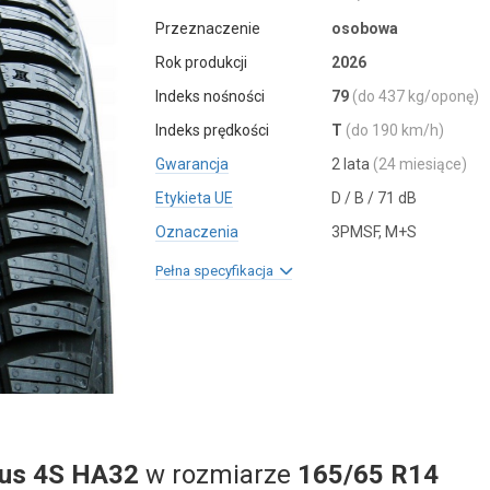
Przeznaczenie
osobowa
Rok produkcji
2026
Indeks nośności
79
(do 437 kg/oponę)
Indeks prędkości
T
(do 190 km/h)
Gwarancja
2 lata
(24 miesiące)
Etykieta UE
D / B / 71 dB
Oznaczenia
3PMSF, M+S
Pełna specyfikacja
lus 4S HA32
w rozmiarze
165/65 R14