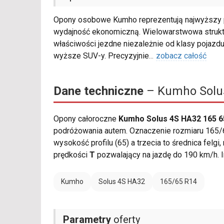
Opony osobowe Kumho reprezentują najwyższy p
wydajność ekonomiczną. Wielowarstwowa struk
właściwości jezdne niezależnie od klasy pojazdu
wyższe SUV-y. Precyzyjnie
...
zobacz całość
Dane techniczne
– Kumho Solus
Opony całoroczne
Kumho Solus 4S HA32 165 6
podróżowania autem. Oznaczenie rozmiaru 165/6
wysokość profilu (65) a trzecia to średnica felg
prędkości
T
pozwalający na jazdę do 190 km/h. 
Kumho
Solus 4S HA32
165/65 R14
Parametry
oferty