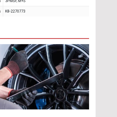
a
3PMSF, M+S
u
K8-2270773