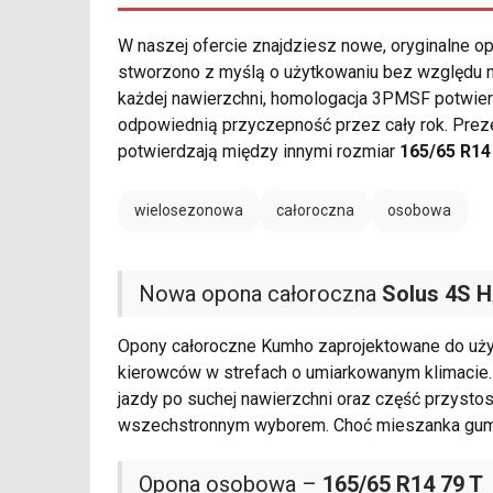
W naszej ofercie znajdziesz nowe, oryginalne 
stworzono z myślą o użytkowaniu bez względu na 
każdej nawierzchni, homologacja 3PMSF potwie
odpowiednią przyczepność przez cały rok. Pre
potwierdzają między innymi rozmiar
165/65 R14
wielosezonowa
całoroczna
osobowa
Nowa opona całoroczna
Solus 4S 
Opony całoroczne Kumho zaprojektowane do uży
kierowców w strefach o umiarkowanym klimacie. 
jazdy po suchej nawierzchni oraz część przyst
wszechstronnym wyborem. Choć mieszanka gu
Opona osobowa –
165/65 R14 79 T