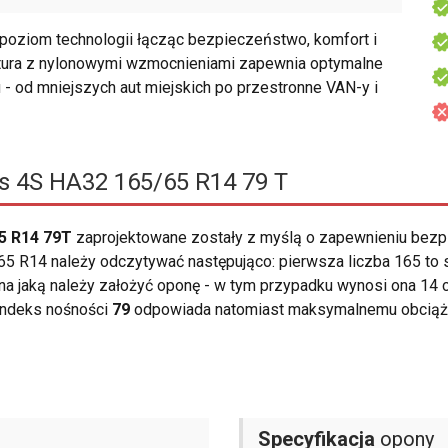
oziom technologii łącząc bezpieczeństwo, komfort i
tura z nylonowymi wzmocnieniami zapewnia optymalne
 - od mniejszych aut miejskich po przestronne VAN-y i
 4S HA32 165/65 R14 79 T
5 R14 79T
zaprojektowane zostały z myślą o zapewnieniu bez
5 R14 należy odczytywać następująco: pierwsza liczba 165 to s
i, na jaką należy założyć oponę - w tym przypadku wynosi ona 14 
Indeks nośności
79
odpowiada natomiast maksymalnemu obciążen
Specyfikacja
opony