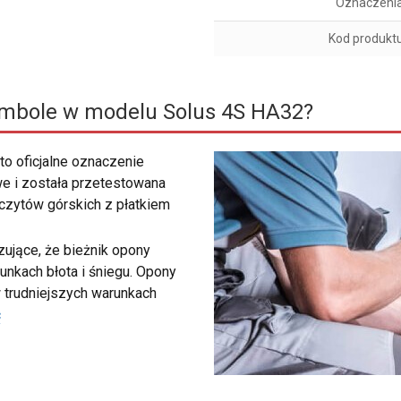
Oznaczeni
Kod produkt
ymbole w modelu Solus 4S HA32?
to oficjalne oznaczenie
e i została przetestowana
zczytów górskich z płatkiem
ujące, że bieżnik opony
unkach błota i śniegu. Opony
 trudniejszych warunkach
ć