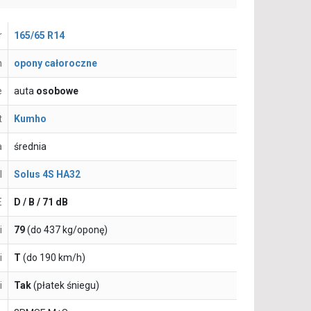
r
165/65 R14
n
opony całoroczne
e
auta
osobowe
t
Kumho
a
średnia
l
Solus 4S HA32
E
D / B / 71 dB
i
79
(do 437 kg/oponę)
i
T
(do 190 km/h)
i
Tak
(płatek śniegu)