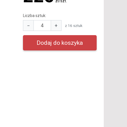
zł/szt.
Liczba sztuk:
−
+
z 16 sztuk