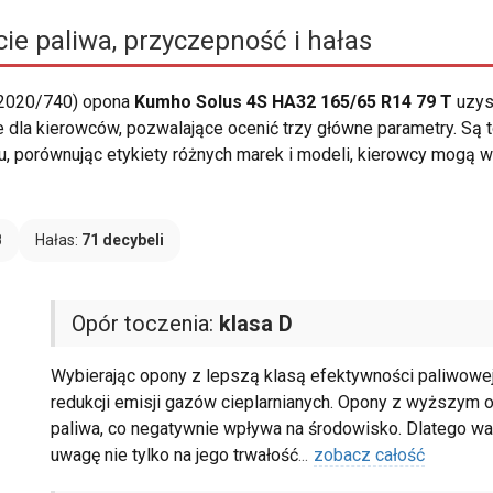
ie paliwa, przyczepność i hałas
 2020/740) opona
Kumho Solus 4S HA32 165/65 R14 79 T
uzys
e dla kierowców, pozwalające ocenić trzy główne parametry. Są
u, porównując etykiety różnych marek i modeli, kierowcy mogą 
B
Hałas:
71 decybeli
Opór toczenia:
klasa D
Wybierając opony z lepszą klasą efektywności paliwowej
redukcji emisji gazów cieplarnianych. Opony z wyższym 
paliwa, co negatywnie wpływa na środowisko. Dlatego wa
uwagę nie tylko na jego trwałość
...
zobacz całość