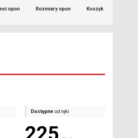
nci opon
Rozmiary opon
Koszyk
Dostępne
od ręki
225