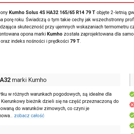
opony
Kumho Solus 4S HA32 165/65 R14 79 T
objęte 2-letnią g
porę roku. Świadczą o tym takie cechy jak wszechstronny profil
rdzająca skuteczność przy ujemnych wskazaniach termometru c
zentowana opona marki
Kumho
została zaprojektowana dla sam
oraz indeks nośności i prędkości
79 T
.
HA32
marki Kumho
tku w różnych warunkach pogodowych, są idealne dla
Kierunkowy bieżnik dzieli się na część przeznaczoną do
osowaną do warunków zimowych, co czyni je
mowa
...
zobacz całość