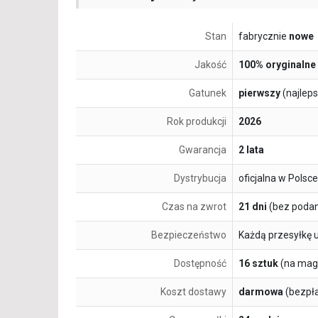
Stan
fabrycznie
nowe
Jakość
100% oryginalne
Gatunek
pierwszy
(najlep
Rok produkcji
2026
Gwarancja
2 lata
Dystrybucja
oficjalna w Polsce
Czas na zwrot
21 dni
(bez podan
Bezpieczeństwo
Każdą przesyłkę 
Dostępność
16 sztuk
(na mag
Koszt dostawy
darmowa
(bezpł