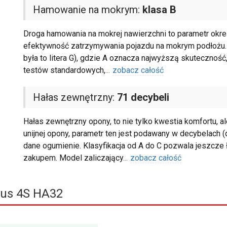
Hamowanie na mokrym:
klasa B
Droga hamowania na mokrej nawierzchni to parametr określ
efektywność zatrzymywania pojazdu na mokrym podłożu. 
była to litera G), gdzie A oznacza najwyższą skuteczność,
testów standardowych,
...
zobacz całość
Hałas zewnętrzny:
71 decybeli
Hałas zewnętrzny opony, to nie tylko kwestia komfortu, 
unijnej opony, parametr ten jest podawany w decybelach (dB
dane ogumienie. Klasyfikacja od A do C pozwala jeszcze ł
zakupem. Model zaliczający
...
zobacz całość
us 4S HA32