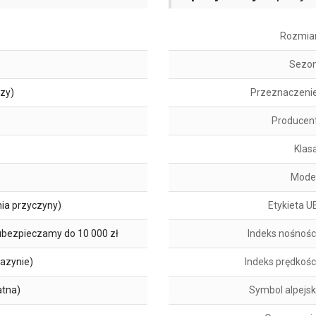
Rozmia
Sezo
szy)
Przeznaczeni
Producen
Klas
Mode
ia przyczyny)
Etykieta U
ubezpieczamy do 10 000 zł
Indeks nośnośc
azynie)
Indeks prędkośc
atna)
Symbol alpejsk