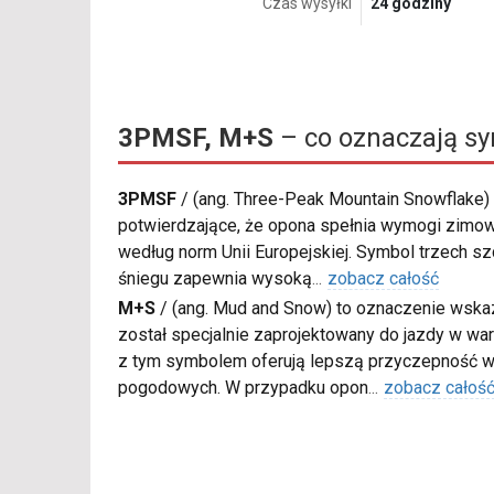
Czas wysyłki
24 godziny
3PMSF, M+S
– co oznaczają s
3PMSF
/
(ang. Three-Peak Mountain Snowflake) 
potwierdzające, że opona spełnia wymogi zimow
według norm Unii Europejskiej. Symbol trzech s
śniegu zapewnia wysoką
...
zobacz całość
M+S
/
(ang. Mud and Snow) to oznaczenie wskaz
został specjalnie zaprojektowany do jazdy w war
z tym symbolem oferują lepszą przyczepność w
pogodowych. W przypadku opon
...
zobacz całoś