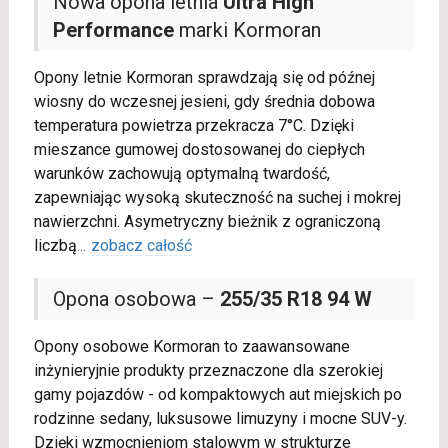
Nowa opona letnia
Ultra High
Performance
marki Kormoran
Opony letnie Kormoran sprawdzają się od późnej
wiosny do wczesnej jesieni, gdy średnia dobowa
temperatura powietrza przekracza 7°C. Dzięki
mieszance gumowej dostosowanej do ciepłych
warunków zachowują optymalną twardość,
zapewniając wysoką skuteczność na suchej i mokrej
nawierzchni. Asymetryczny bieżnik z ograniczoną
liczbą
...
zobacz całość
Opona osobowa –
255/35 R18 94 W
Opony osobowe Kormoran to zaawansowane
inżynieryjnie produkty przeznaczone dla szerokiej
gamy pojazdów - od kompaktowych aut miejskich po
rodzinne sedany, luksusowe limuzyny i mocne SUV-y.
Dzięki wzmocnieniom stalowym w strukturze