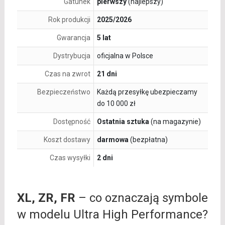
Gatunek
pierwszy
(najlepszy)
Rok produkcji
2025/2026
Gwarancja
5 lat
Dystrybucja
oficjalna w Polsce
Czas na zwrot
21 dni
Bezpieczeństwo
Każdą przesyłkę ubezpieczamy
do 10 000 zł
Dostępność
Ostatnia sztuka
(na magazynie)
Koszt dostawy
darmowa
(bezpłatna)
Czas wysyłki
2 dni
XL, ZR, FR
– co oznaczają symbole
w modelu Ultra High Performance?