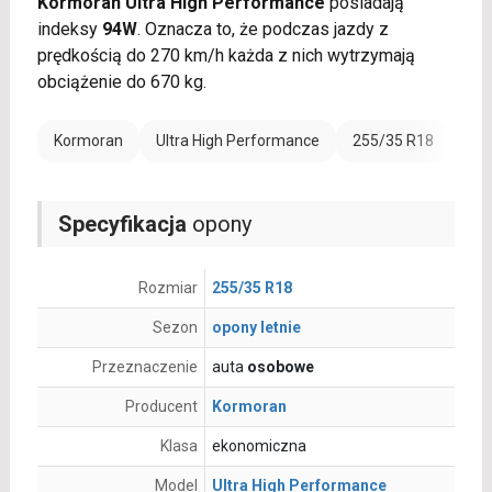
Kormoran Ultra High Performance
posiadają
indeksy
94W
. Oznacza to, że podczas jazdy z
prędkością do 270 km/h każda z nich wytrzymają
obciążenie do 670 kg.
Kormoran
Ultra High Performance
255/35 R18
Ran
Specyfikacja
opony
Rozmiar
255/35 R18
Sezon
opony letnie
Przeznaczenie
auta
osobowe
Producent
Kormoran
Klasa
ekonomiczna
Model
Ultra High Performance