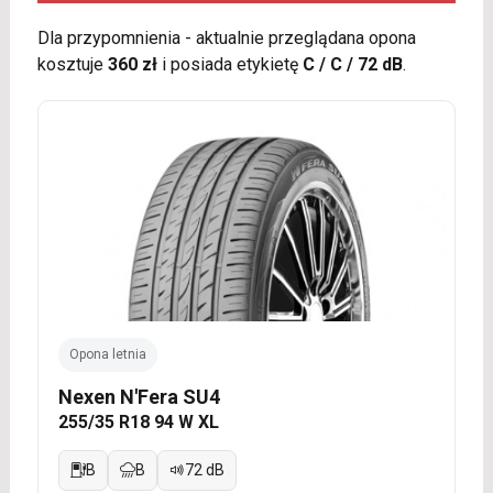
Dla przypomnienia - aktualnie przeglądana opona
kosztuje
360 zł
i posiada etykietę
C / C / 72 dB
.
Opona letnia
Nexen N'Fera SU4
255/35 R18 94 W XL
B
B
72 dB