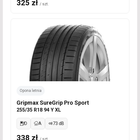
325 zł
/ szt.
Opona letnia
Gripmax SureGrip Pro Sport
255/35 R18 94 Y XL
D
A
73 dB
338 zł
/ szt.