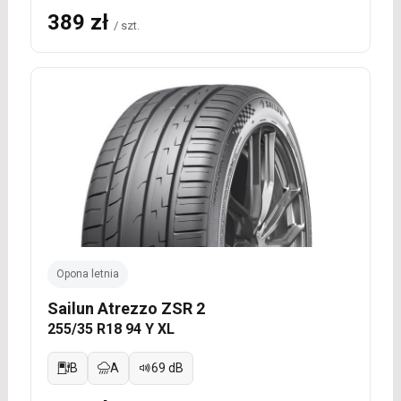
389 zł
/ szt.
Opona letnia
Sailun Atrezzo ZSR 2
255/35 R18 94 Y XL
B
A
69 dB