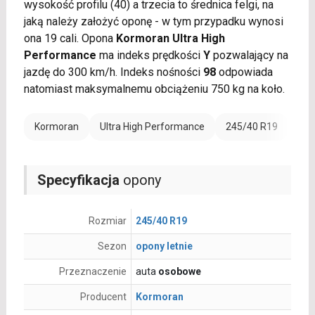
wysokość profilu (40) a trzecia to średnica felgi, na
jaką należy założyć oponę - w tym przypadku wynosi
ona 19 cali. Opona
Kormoran Ultra High
Performance
ma indeks prędkości
Y
pozwalający na
jazdę do 300 km/h. Indeks nośności
98
odpowiada
natomiast maksymalnemu obciążeniu 750 kg na koło.
Kormoran
Ultra High Performance
245/40 R19
Ran
Specyfikacja
opony
Rozmiar
245/40 R19
Sezon
opony letnie
Przeznaczenie
auta
osobowe
Producent
Kormoran