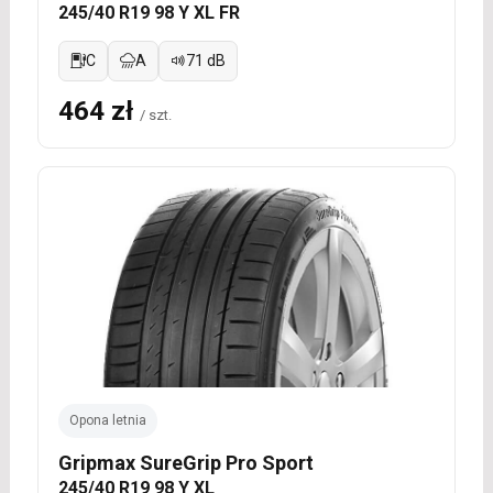
245/40 R19 98 Y XL FR
C
A
71 dB
464 zł
/ szt.
Opona letnia
Gripmax SureGrip Pro Sport
245/40 R19 98 Y XL