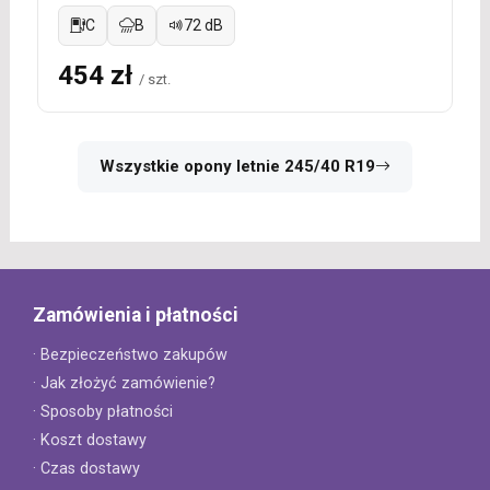
C
B
72 dB
454 zł
/ szt.
Wszystkie opony letnie 245/40 R19
Zamówienia i płatności
· Bezpieczeństwo zakupów
· Jak złożyć zamówienie?
· Sposoby płatności
· Koszt dostawy
· Czas dostawy