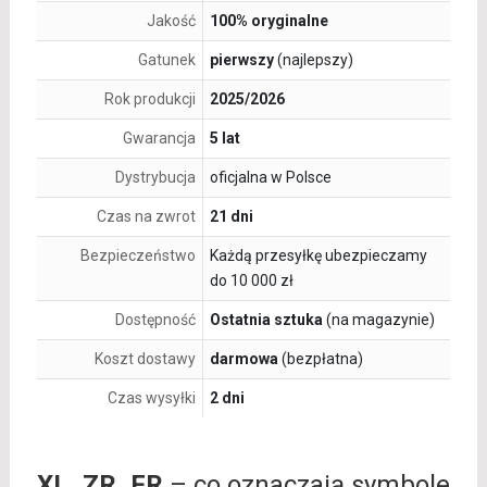
Jakość
100% oryginalne
Gatunek
pierwszy
(najlepszy)
Rok produkcji
2025/2026
Gwarancja
5 lat
Dystrybucja
oficjalna w Polsce
Czas na zwrot
21 dni
Bezpieczeństwo
Każdą przesyłkę ubezpieczamy
do 10 000 zł
Dostępność
Ostatnia sztuka
(na magazynie)
Koszt dostawy
darmowa
(bezpłatna)
Czas wysyłki
2 dni
XL, ZR, FR
– co oznaczają symbole