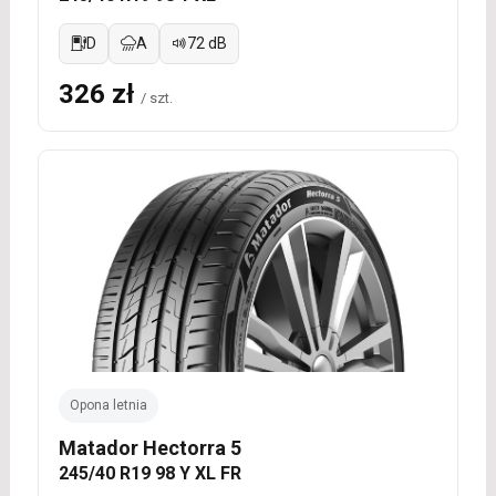
D
A
72 dB
326 zł
/ szt.
Opona letnia
Matador Hectorra 5
245/40 R19 98 Y XL FR