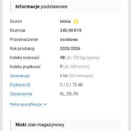
Informacje
podstawowe
Sezon
letnia
Rozmiar
245/40 R19
Przeznaczenie
osobowa
Rok produkcji
2025/2026
Indeks nośności
98
(do 750 kg/oponę)
Indeks prędkości
Y
(do 300 km/h)
Gwarancja
5 lat
(60 miesięcy)
Etykieta UE
C / C / 72 dB
Oznaczenia
XL, ZR, FR
Pełna specyfikacja
Niski
stan magazynowy