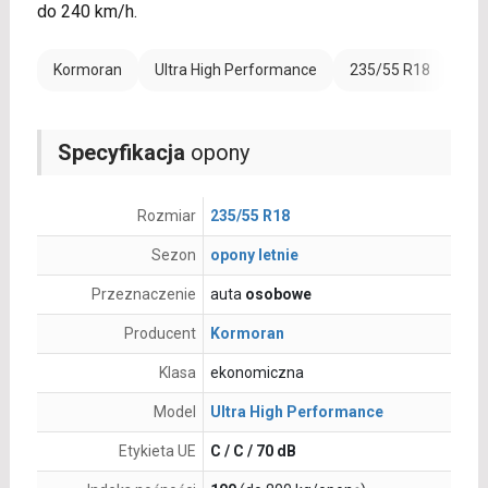
do 240 km/h.
Kormoran
Ultra High Performance
235/55 R18
Ran
Specyfikacja
opony
Rozmiar
235/55 R18
Sezon
opony letnie
Przeznaczenie
auta
osobowe
Producent
Kormoran
Klasa
ekonomiczna
Model
Ultra High Performance
Etykieta UE
C / C / 70 dB