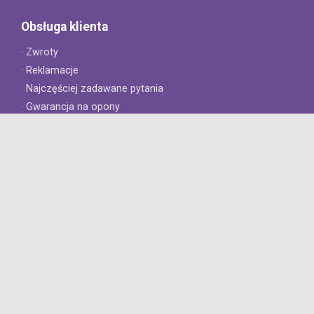
Obsługa klienta
· Zwroty
· Reklamacje
· Najczęściej zadawane pytania
· Gwarancja na opony
· Kontakt
8opon.pl
· O firmie
· Opinie klientów
· Dlaczego warto u nas kupić?
· Polityka prywatności
· Regulamin
Profesjonalny sklep z oponami oferujący tylko oryginalne