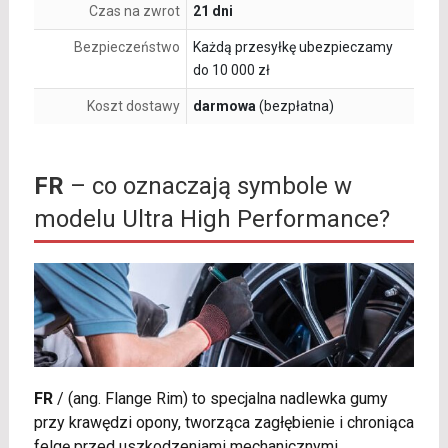
Czas na zwrot
21 dni
Bezpieczeństwo
Każdą przesyłkę ubezpieczamy
do 10 000 zł
Koszt dostawy
darmowa
(bezpłatna)
FR
– co oznaczają symbole w
modelu Ultra High Performance?
FR
/
(ang. Flange Rim) to specjalna nadlewka gumy
przy krawędzi opony, tworząca zagłębienie i chroniąca
felgę przed uszkodzeniami mechanicznymi.