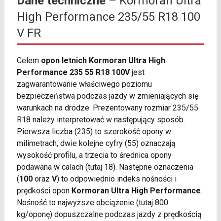
Dane techniczne
– Kormoran Ultra
High Performance 235/55 R18 100
V FR
Celem
opon letnich Kormoran Ultra High
Performance 235 55 R18 100V
jest
zagwarantowanie właściwego poziomu
bezpieczeństwa podczas jazdy w zmieniających się
warunkach na drodze. Prezentowany rozmiar 235/55
R18 należy interpretować w następujący sposób.
Pierwsza liczba (235) to szerokość opony w
milimetrach, dwie kolejne cyfry (55) oznaczają
wysokość profilu, a trzecia to średnica opony
podawana w calach (tutaj 18). Następne oznaczenia
(
100
oraz
V
) to odpowiednio indeks nośności i
prędkości opon
Kormoran Ultra High Performance
.
Nośność to najwyższe obciążenie (tutaj 800
kg/oponę) dopuszczalne podczas jazdy z prędkością