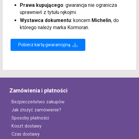
Prawa kupującego
: gwarancja nie ogranicza
uprawnień z tytułu rękojmi.
Wystawca dokumentu
: koncern
Michelin
, do
którego należy marka Kormoran.
Pobierz kartę gwarancyjną
Zamówienia i płatności
· Bezpieczeństwo zakupów
· Jak złożyć zamówienie?
· Sposoby płatności
· Koszt dostawy
· Czas dostawy