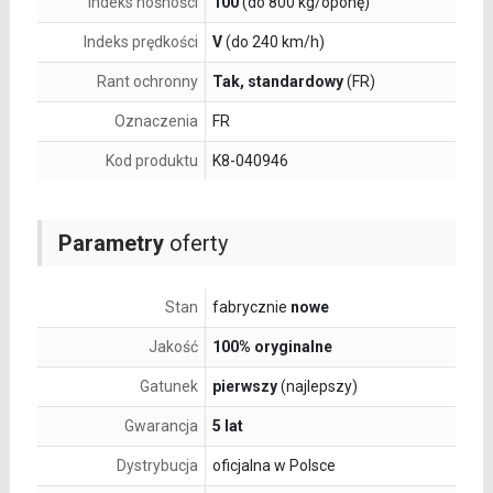
Indeks nośności
100
(do 800 kg/oponę)
Indeks prędkości
V
(do 240 km/h)
Rant ochronny
Tak, standardowy
(FR)
Oznaczenia
FR
Kod produktu
K8-040946
Parametry
oferty
Stan
fabrycznie
nowe
Jakość
100% oryginalne
Gatunek
pierwszy
(najlepszy)
Gwarancja
5 lat
Dystrybucja
oficjalna w Polsce