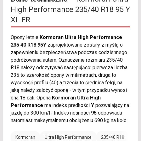
High Performance 235/40 R18 95 Y
XL FR
Opony letnie
Kormoran Ultra High Performance
235 40 R18 95Y
zaprojektowane zostały z myślą o
zapewnieniu bezpieczeństwa podczas codziennego
podróżowania autem. Oznaczenie rozmiaru 235/40
R18 należy odczytywać następująco: pierwsza liczba
235 to szerokość opony w milimetrach, druga to
wysokość profilu (40) a trzecia to średnica felgi, na
jaką należy założyć oponę - w tym przypadku wynosi
ona 18 cali. Opona
Kormoran Ultra High
Performance
ma indeks prędkości
Y
pozwalający na
jazdę do 300 km/h. Indeks nośności
95
odpowiada
natomiast maksymalnemu obciążeniu 690 kg na koło.
Kormoran
Ultra High Performance
235/40 R18
Ran