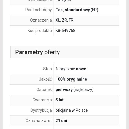
Rant ochronny
Tak, standardowy
(FR)
Oznaczenia
XL, ZR, FR
Kod produktu
K8-649768
Parametry
oferty
Stan
fabrycznie
nowe
Jakość
100% oryginalne
Gatunek
pierwszy
(najlepszy)
Gwarancja
5 lat
Dystrybucja
oficjalna w Polsce
Czas na zwrot
21 dni