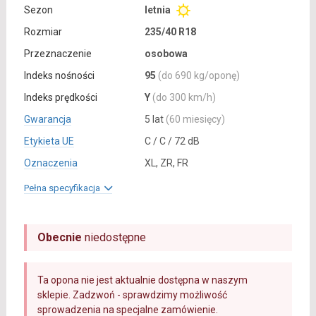
Sezon
letnia
Rozmiar
235/40 R18
Przeznaczenie
osobowa
Indeks nośności
95
(do 690 kg/oponę)
Indeks prędkości
Y
(do 300 km/h)
Gwarancja
5 lat
(60 miesięcy)
Etykieta UE
C / C / 72 dB
Oznaczenia
XL, ZR, FR
Pełna specyfikacja
Obecnie
niedostępne
Ta opona nie jest aktualnie dostępna w naszym
sklepie. Zadzwoń - sprawdzimy możliwość
sprowadzenia na specjalne zamówienie.