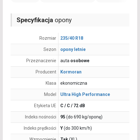
Specyfikacja
opony
Rozmiar
235/40 R18
Sezon
opony letnie
Przeznaczenie
auta
osobowe
Producent
Kormoran
Klasa
ekonomiczna
Model
Ultra High Performance
Etykieta UE
C / C / 72 dB
Indeks nośności
95
(do 690 kg/oponę)
Indeks prędkości
Y
(do 300 km/h)
Wzmocnienie
Tak
(XL)