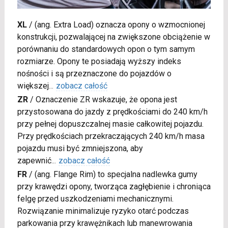
XL
/
(ang. Extra Load) oznacza opony o wzmocnionej
konstrukcji, pozwalającej na zwiększone obciążenie w
porównaniu do standardowych opon o tym samym
rozmiarze. Opony te posiadają wyższy indeks
nośności i są przeznaczone do pojazdów o
większej
...
zobacz całość
ZR
/
Oznaczenie ZR wskazuje, że opona jest
przystosowana do jazdy z prędkościami do 240 km/h
przy pełnej dopuszczalnej masie całkowitej pojazdu.
Przy prędkościach przekraczających 240 km/h masa
pojazdu musi być zmniejszona, aby
zapewnić
...
zobacz całość
FR
/
(ang. Flange Rim) to specjalna nadlewka gumy
przy krawędzi opony, tworząca zagłębienie i chroniąca
felgę przed uszkodzeniami mechanicznymi.
Rozwiązanie minimalizuje ryzyko otarć podczas
parkowania przy krawężnikach lub manewrowania