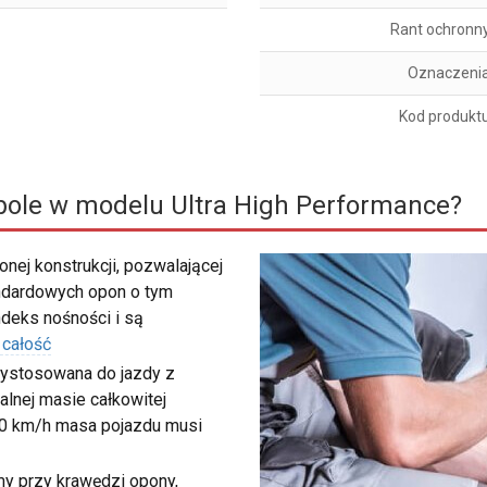
Rant ochronn
Oznaczeni
Kod produkt
ole w modelu Ultra High Performance?
nej konstrukcji, pozwalającej
ndardowych opon o tym
deks nośności i są
 całość
zystosowana do jazdy z
lnej masie całkowitej
40 km/h masa pojazdu musi
my przy krawędzi opony,