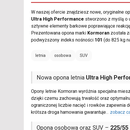
W naszej ofercie znajdziesz nowe, oryginalne 
Ultra High Performance
stworzono z myślą o u
sztywne elementy barkowe poprawiające reakcję
Prezentowana opona marki
Kormoran
została z
podwyższony indeks nośności
101
(do 825 kg n
letnia
osobowa
SUV
Nowa opona letnia
Ultra High Perf
Opony letnie Kormoran wyróżnia specjalna mies
dzięki czemu zachowują trwałość oraz optymalną
ograniczonej liczbie nacięć i rowków zapewnia
krótsza droga hamowania gwarantuje
...
zobacz c
Opona osobowa oraz SUV –
225/55