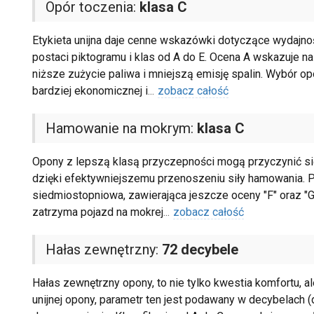
Opór toczenia:
klasa C
Etykieta unijna daje cenne wskazówki dotyczące wydajnoś
postaci piktogramu i klas od A do E. Ocena A wskazuje n
niższe zużycie paliwa i mniejszą emisję spalin. Wybór op
bardziej ekonomicznej i
...
zobacz całość
Hamowanie na mokrym:
klasa C
Opony z lepszą klasą przyczepności mogą przyczynić się 
dzięki efektywniejszemu przenoszeniu siły hamowania. Pi
siedmiostopniowa, zawierająca jeszcze oceny "F" oraz "G
zatrzyma pojazd na mokrej
...
zobacz całość
Hałas zewnętrzny:
72 decybele
Hałas zewnętrzny opony, to nie tylko kwestia komfortu, 
unijnej opony, parametr ten jest podawany w decybelach (dB