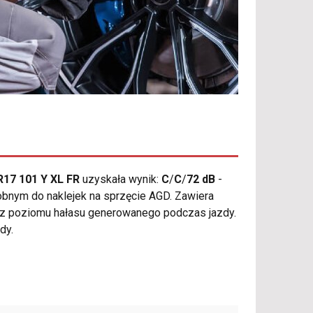
17 101 Y XL FR
uzyskała wynik:
C
/
C
/
72 dB
-
obnym do naklejek na sprzęcie AGD. Zawiera
raz poziomu hałasu generowanego podczas jazdy.
dy.