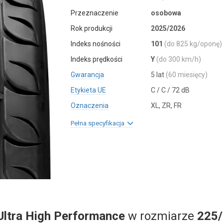
Przeznaczenie
osobowa
Rok produkcji
2025/2026
Indeks nośności
101
(do 825 kg/oponę)
Indeks prędkości
Y
(do 300 km/h)
Gwarancja
5 lat
(60 miesięcy)
Etykieta UE
C / C / 72 dB
Oznaczenia
XL, ZR, FR
Pełna specyfikacja
Ultra High Performance
w rozmiarze
225/