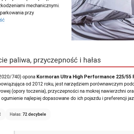
szkodzeniami mechanicznymi.
 parkowania przy
ść
ie paliwa, przyczepność i hałas
 2020/740) opona
Kormoran Ultra High Performance 225/55 R
 obowiązująca od 2012 roku, jest narzędziem porównawczym pod
wowej (opory toczenia), przyczepności na mokrej nawierzchni o
ogumienie najlepiej dopasowane do ich pojazdu i preferencji jaz
C
Hałas:
72 decybele