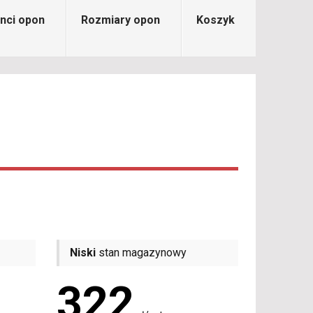
nci opon
Rozmiary opon
Koszyk
Niski
stan magazynowy
322