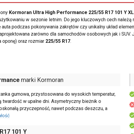
opony
Kormoran Ultra High Performance 225/55 R17 101 Y XL
żytkowaniu w sezonie letnim. Do jego kluczowych cech należą
 auta podczas pokonywania zakrętów czy unikalny układ element
aprojektowana zarówno dla samochodów osobowych jak i SUV. J
a oponę) oraz rozmiar
225/55 R17
.
ormance
marki Kormoran
zanka gumowa, przystosowana do wysokich temperatur,
 twardość w upalne dni. Asymetryczny bieżnik o
 doskonałą przyczepność, nawet podczas deszczu, a
ałość
 R17 101 Y