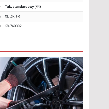
y
Tak, standardowy
(FR)
a
XL, ZR, FR
u
K8-740302