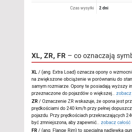
Czas wysyłki
2 dni
XL, ZR, FR
– co oznaczają symb
XL
/
(ang. Extra Load) oznacza opony o wzmocnio
na zwiększone obciążenie w porównaniu do sta
samym rozmiarze. Opony te posiadają wyższy in
przeznaczone do pojazdów o większej
...
zobacz
ZR
/
Oznaczenie ZR wskazuje, że opona jest pr
prędkościami do 240 km/h przy pełnej dopuszcza
pojazdu. Przy prędkościach przekraczających 2
być zmniejszona, aby zapewnić
...
zobacz całość
FR
/
(ang. Flange Rim) to specjalna nadlewka gu