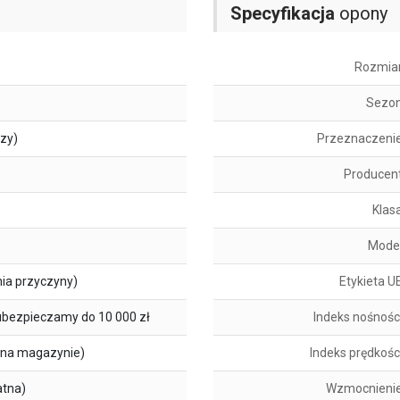
Specyfikacja
opony
Rozmia
Sezo
szy)
Przeznaczeni
Producen
Klas
Mode
ia przyczyny)
Etykieta U
ubezpieczamy do 10 000 zł
Indeks nośnośc
na magazynie)
Indeks prędkośc
atna)
Wzmocnieni