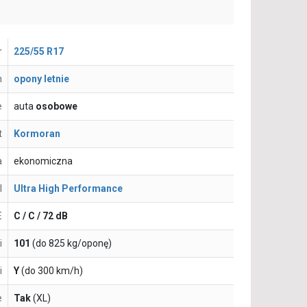
r
225/55 R17
n
opony letnie
e
auta
osobowe
t
Kormoran
a
ekonomiczna
l
Ultra High Performance
E
C / C / 72 dB
i
101
(do 825 kg/oponę)
i
Y
(do 300 km/h)
e
Tak
(XL)