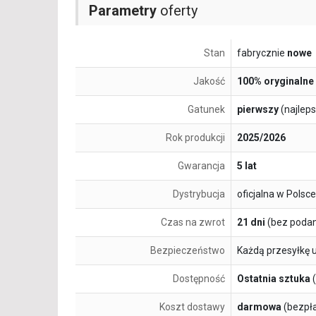
Parametry
oferty
Stan
fabrycznie
nowe
Jakość
100% oryginalne
Gatunek
pierwszy
(najlep
Rok produkcji
2025/2026
Gwarancja
5 lat
Dystrybucja
oficjalna w Polsce
Czas na zwrot
21 dni
(bez podan
Bezpieczeństwo
Każdą przesyłkę 
Dostępność
Ostatnia sztuka
(
Koszt dostawy
darmowa
(bezpł