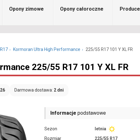
Opony zimowe
Opony całoroczne
Produce
 R17
Kormoran Ultra High Performance
225/55 R17 101 Y XL FR
ormance 225/55 R17 101 Y XL FR
026
Darmowa dostawa:
2 dni
Informacje
podstawowe
Sezon
letnia
Rozmiar
225/55 R17