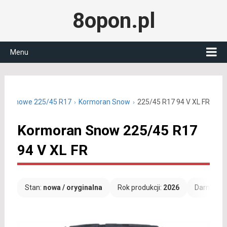
8opon.pl
Menu
y zimowe 225/45 R17
Kormoran Snow
225/45 R17 94 V XL FR
Kormoran Snow 225/45 R17
94 V XL FR
Stan:
nowa / oryginalna
Rok produkcji:
2026
Darmowa 