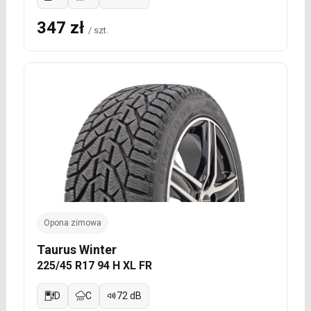
347 zł
/ szt.
Opona zimowa
Taurus Winter
225/45 R17 94 H XL FR
D
C
72 dB