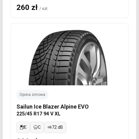
260 zł
/ szt.
Opona zimowa
Sailun Ice Blazer Alpine EVO
225/45 R17 94 V XL
E
C
72 dB