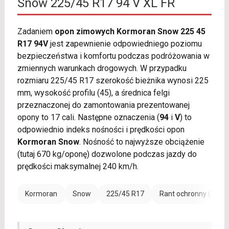
Snow 225/45 R17 94 V XL FR
Zadaniem
opon zimowych Kormoran Snow 225 45
R17 94V
jest zapewnienie odpowiedniego poziomu
bezpieczeństwa i komfortu podczas podróżowania w
zmiennych warunkach drogowych. W przypadku
rozmiaru 225/45 R17 szerokość bieżnika wynosi 225
mm, wysokość profilu (45), a średnica felgi
przeznaczonej do zamontowania prezentowanej
opony to 17 cali. Następne oznaczenia (
94
i
V
) to
odpowiednio indeks nośności i prędkości opon
Kormoran Snow
. Nośność to najwyższe obciążenie
(tutaj 670 kg/oponę) dozwolone podczas jazdy do
prędkości maksymalnej 240 km/h.
Kormoran
Snow
225/45 R17
Rant ochronny (FR)