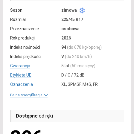
Sezon
zimowa
Rozmiar
225/45 R17
Przeznaczenie
osobowa
Rok produkcji
2026
Indeks nośności
94
(do 670 kg/oponę)
Indeks prędkości
V
(do 240 km/h)
Gwarancja
5 lat
(60 miesięcy)
Etykieta UE
D / C / 72 dB
Oznaczenia
XL, 3PMSF, M+S, FR
Pełna specyfikacja
Dostępne
od ręki