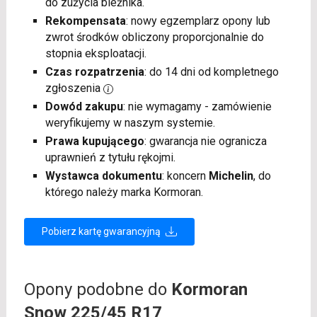
do zużycia bieżnika.
Rekompensata
: nowy egzemplarz opony lub
zwrot środków obliczony proporcjonalnie do
stopnia eksploatacji.
Czas rozpatrzenia
: do 14 dni od kompletnego
zgłoszenia
Dowód zakupu
: nie wymagamy - zamówienie
weryfikujemy w naszym systemie.
Prawa kupującego
: gwarancja nie ogranicza
uprawnień z tytułu rękojmi.
Wystawca dokumentu
: koncern
Michelin
, do
którego należy marka Kormoran.
Pobierz kartę gwarancyjną
Opony podobne do
Kormoran
Snow 225/45 R17