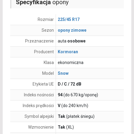
Specyfikacja
opony
Rozmiar
225/45 R17
Sezon
opony zimowe
Przeznaczenie
auta
osobowe
Producent
Kormoran
Klasa
ekonomiczna
Model
Snow
Etykieta UE
D / C / 72 dB
Indeks nośności
94
(do 670 kg/oponę)
Indeks prędkości
V
(do 240 km/h)
Symbol alpejski
Tak
(płatek śniegu)
Wzmocnienie
Tak
(XL)