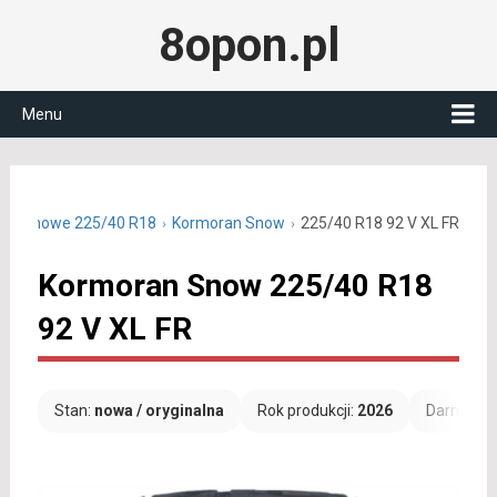
8opon.pl
Menu
y zimowe 225/40 R18
Kormoran Snow
225/40 R18 92 V XL FR
Kormoran Snow 225/40 R18
92 V XL FR
Stan:
nowa / oryginalna
Rok produkcji:
2026
Darmowa 