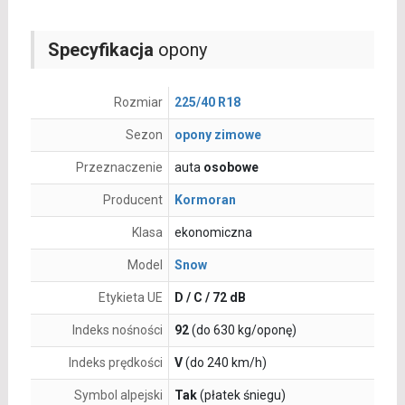
Specyfikacja
opony
Rozmiar
225/40 R18
Sezon
opony zimowe
Przeznaczenie
auta
osobowe
Producent
Kormoran
Klasa
ekonomiczna
Model
Snow
Etykieta UE
D / C / 72 dB
Indeks nośności
92
(do 630 kg/oponę)
Indeks prędkości
V
(do 240 km/h)
Symbol alpejski
Tak
(płatek śniegu)