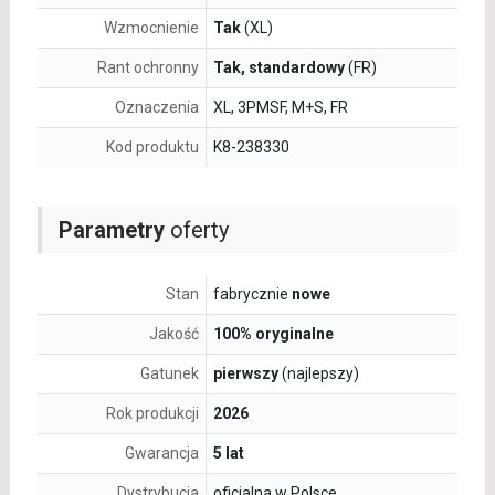
Wzmocnienie
Tak
(XL)
Rant ochronny
Tak, standardowy
(FR)
Oznaczenia
XL, 3PMSF, M+S, FR
Kod produktu
K8-238330
Parametry
oferty
Stan
fabrycznie
nowe
Jakość
100% oryginalne
Gatunek
pierwszy
(najlepszy)
Rok produkcji
2026
Gwarancja
5 lat
Dystrybucja
oficjalna w Polsce