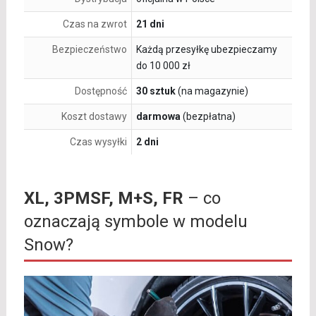
Czas na zwrot
21 dni
Bezpieczeństwo
Każdą przesyłkę ubezpieczamy
do 10 000 zł
Dostępność
30 sztuk
(na magazynie)
Koszt dostawy
darmowa
(bezpłatna)
Czas wysyłki
2 dni
XL, 3PMSF, M+S, FR
– co
oznaczają symbole w modelu
Snow?