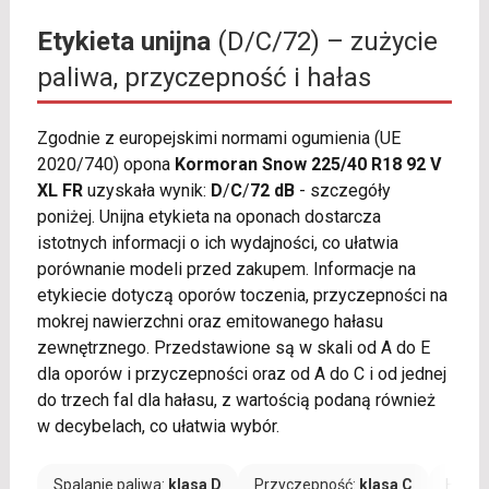
Etykieta unijna
(D/C/72) – zużycie
paliwa, przyczepność i hałas
Zgodnie z europejskimi normami ogumienia (UE
2020/740) opona
Kormoran Snow 225/40 R18 92 V
XL FR
uzyskała wynik:
D
/
C
/
72 dB
- szczegóły
poniżej. Unijna etykieta na oponach dostarcza
istotnych informacji o ich wydajności, co ułatwia
porównanie modeli przed zakupem. Informacje na
etykiecie dotyczą oporów toczenia, przyczepności na
mokrej nawierzchni oraz emitowanego hałasu
zewnętrznego. Przedstawione są w skali od A do E
dla oporów i przyczepności oraz od A do C i od jednej
do trzech fal dla hałasu, z wartością podaną również
w decybelach, co ułatwia wybór.
Spalanie paliwa:
klasa D
Przyczepność:
klasa C
Hałas