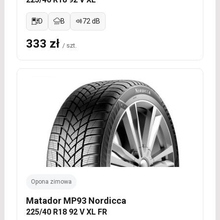
D
B
72 dB
333 zł
/ szt.
Opona zimowa
Matador MP93 Nordicca
225/40 R18 92 V XL FR