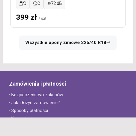
D
C
72 dB
399 zł
/ szt.
Wszystkie opony zimowe 225/40 R18
Zamówienia i płatności
· Bezpieczeństwo zakupów
· Jak złożyć zamówienie?
· Sposoby płatności
· Koszt dostawy
· Czas dostawy