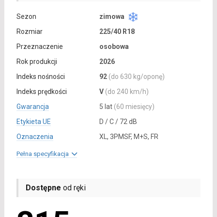
Sezon
zimowa
Rozmiar
225/40 R18
Przeznaczenie
osobowa
Rok produkcji
2026
Indeks nośności
92
(do 630 kg/oponę)
Indeks prędkości
V
(do 240 km/h)
Gwarancja
5 lat
(60 miesięcy)
Etykieta UE
D / C / 72 dB
Oznaczenia
XL, 3PMSF, M+S, FR
Pełna specyfikacja
Dostępne
od ręki