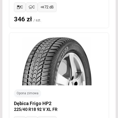
C
C
72 dB
346 zł
/ szt.
Opona zimowa
Dębica Frigo HP2
225/40 R18 92 V XL FR