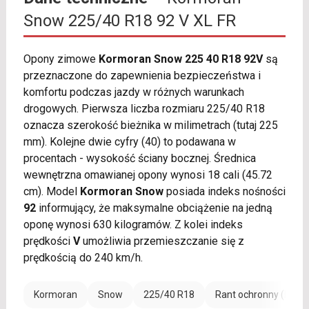
Snow 225/40 R18 92 V XL FR
Opony zimowe
Kormoran Snow 225 40 R18 92V
są
przeznaczone do zapewnienia bezpieczeństwa i
komfortu podczas jazdy w różnych warunkach
drogowych. Pierwsza liczba rozmiaru 225/40 R18
oznacza szerokość bieżnika w milimetrach (tutaj 225
mm). Kolejne dwie cyfry (40) to podawana w
procentach - wysokość ściany bocznej. Średnica
wewnętrzna omawianej opony wynosi 18 cali (45.72
cm). Model
Kormoran Snow
posiada indeks nośności
92
informujący, że maksymalne obciążenie na jedną
oponę wynosi 630 kilogramów. Z kolei indeks
prędkości
V
umożliwia przemieszczanie się z
prędkością do 240 km/h.
Kormoran
Snow
225/40 R18
Rant ochronny (FR)