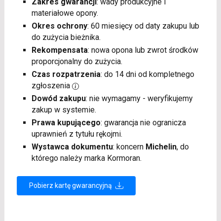
Zakres gwarancji
: wady produkcyjne i
materiałowe opony.
Okres ochrony
: 60 miesięcy od daty zakupu lub
do zużycia bieżnika.
Rekompensata
: nowa opona lub zwrot środków
proporcjonalny do zużycia.
Czas rozpatrzenia
: do 14 dni od kompletnego
zgłoszenia
Dowód zakupu
: nie wymagamy - weryfikujemy
zakup w systemie.
Prawa kupującego
: gwarancja nie ogranicza
uprawnień z tytułu rękojmi.
Wystawca dokumentu
: koncern
Michelin
, do
którego należy marka Kormoran.
Pobierz kartę gwarancyjną