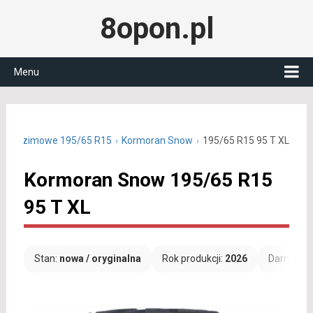
8opon.pl
Menu
pony zimowe 195/65 R15
Kormoran Snow
195/65 R15 95 T XL
Kormoran Snow 195/65 R15
95 T XL
Stan:
nowa / oryginalna
Rok produkcji:
2026
Darmowa 