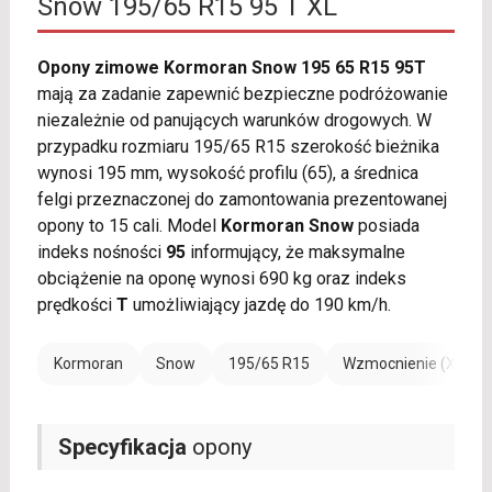
Snow 195/65 R15 95 T XL
Opony zimowe Kormoran Snow 195 65 R15 95T
mają za zadanie zapewnić bezpieczne podróżowanie
niezależnie od panujących warunków drogowych. W
przypadku rozmiaru 195/65 R15 szerokość bieżnika
wynosi 195 mm, wysokość profilu (65), a średnica
felgi przeznaczonej do zamontowania prezentowanej
opony to 15 cali. Model
Kormoran Snow
posiada
indeks nośności
95
informujący, że maksymalne
obciążenie na oponę wynosi 690 kg oraz indeks
prędkości
T
umożliwiający jazdę do 190 km/h.
Kormoran
Snow
195/65 R15
Wzmocnienie (XL)
Specyfikacja
opony