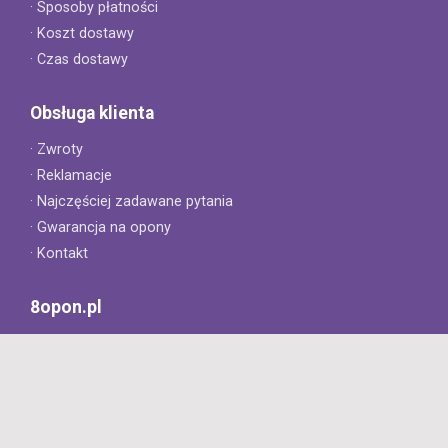
· Sposoby płatności
· Koszt dostawy
· Czas dostawy
Obsługa klienta
· Zwroty
· Reklamacje
· Najczęściej zadawane pytania
· Gwarancja na opony
· Kontakt
8opon.pl
· O firmie
· Opinie klientów
· Dlaczego warto u nas kupić?
· Polityka prywatności
· Regulamin