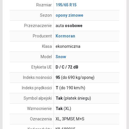
Rozmiar
195/65 R15
Sezon
opony zimowe
Przeznaczenie
auta
osobowe
Producent
Kormoran
Klasa
ekonomiczna
Model
Snow
Etykieta UE
D / C / 72 dB
Indeks nośności
95
(do 690 kg/oponę)
Indeks prędkości
T
(do 190 km/h)
Symbol alpejski
Tak
(płatek śniegu)
Wzmocnienie
Tak
(XL)
Oznaczenia
XL, 3PMSF, M+S