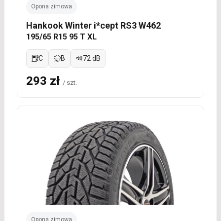
Opona zimowa
Hankook Winter i*cept RS3 W462
195/65 R15 95 T XL
C
B
72 dB
293 zł
/ szt.
Opona zimowa