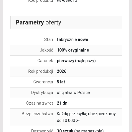
Kod produktu
K8-689015
Parametry
oferty
Stan
fabrycznie
nowe
Jakość
100% oryginalne
Gatunek
pierwszy
(najlepszy)
Rok produkcji
2026
Gwarancja
5 lat
Dystrybucja
oficjalna w Polsce
Czas na zwrot
21 dni
Bezpieczeństwo
Każdą przesyłkę ubezpieczamy
do 10 000 zł
Dostępność
30 sztuk
(na magazynie)