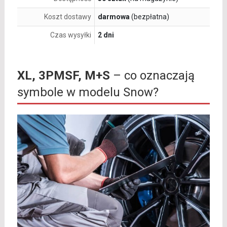
Koszt dostawy
darmowa
(bezpłatna)
Czas wysyłki
2 dni
XL, 3PMSF, M+S
– co oznaczają
symbole w modelu Snow?