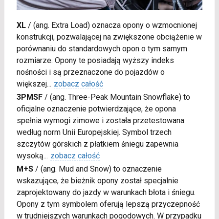
XL
/
(ang. Extra Load) oznacza opony o wzmocnionej
konstrukcji, pozwalającej na zwiększone obciążenie w
porównaniu do standardowych opon o tym samym
rozmiarze. Opony te posiadają wyższy indeks
nośności i są przeznaczone do pojazdów o
większej
...
zobacz całość
3PMSF
/
(ang. Three-Peak Mountain Snowflake) to
oficjalne oznaczenie potwierdzające, że opona
spełnia wymogi zimowe i została przetestowana
według norm Unii Europejskiej. Symbol trzech
szczytów górskich z płatkiem śniegu zapewnia
wysoką
...
zobacz całość
M+S
/
(ang. Mud and Snow) to oznaczenie
wskazujące, że bieżnik opony został specjalnie
zaprojektowany do jazdy w warunkach błota i śniegu.
Opony z tym symbolem oferują lepszą przyczepność
w trudniejszych warunkach pogodowych. W przypadku