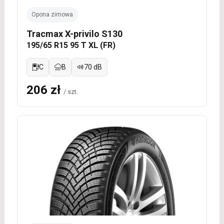
Opona zimowa
Tracmax X-privilo S130
195/65 R15 95 T XL (FR)
C
B
70 dB
206 zł
/ szt.