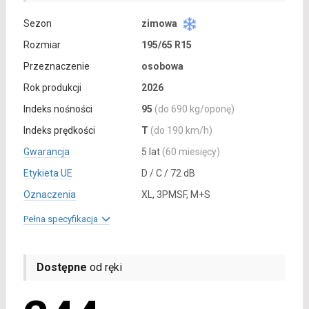
Sezon
zimowa
Rozmiar
195/65 R15
Przeznaczenie
osobowa
Rok produkcji
2026
Indeks nośności
95
(do 690 kg/oponę)
Indeks prędkości
T
(do 190 km/h)
Gwarancja
5 lat
(60 miesięcy)
Etykieta UE
D / C / 72 dB
Oznaczenia
XL, 3PMSF, M+S
Pełna specyfikacja
Dostępne
od ręki