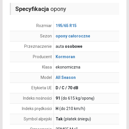
Specyfikacja
opony
Rozmiar
195/65 R15
Sezon
opony całoroczne
Przeznaczenie
auta
osobowe
Producent
Kormoran
Klasa
ekonomiczna
Model
All Season
Etykieta UE
D / C / 70 dB
Indeks nośności
91
(do 615 kg/oponę)
Indeks prędkości
H
(do 210 km/h)
Symbol alpejski
Tak
(płatek śniegu)