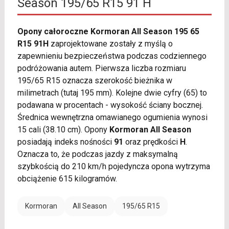
Season 195/65 R15 91 H
Opony całoroczne Kormoran All Season 195 65
R15 91H
zaprojektowane zostały z myślą o
zapewnieniu bezpieczeństwa podczas codziennego
podróżowania autem. Pierwsza liczba rozmiaru
195/65 R15 oznacza szerokość bieżnika w
milimetrach (tutaj 195 mm). Kolejne dwie cyfry (65) to
podawana w procentach - wysokość ściany bocznej.
Średnica wewnętrzna omawianego ogumienia wynosi
15 cali (38.10 cm). Opony
Kormoran All Season
posiadają indeks nośności
91
oraz prędkości
H
.
Oznacza to, że podczas jazdy z maksymalną
szybkością do 210 km/h pojedyncza opona wytrzyma
obciążenie 615 kilogramów.
Kormoran
All Season
195/65 R15