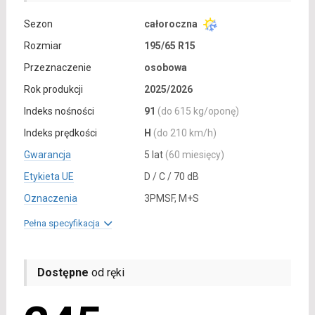
Sezon
całoroczna
Rozmiar
195/65 R15
Przeznaczenie
osobowa
Rok produkcji
2025/2026
Indeks nośności
91
(do 615 kg/oponę)
Indeks prędkości
H
(do 210 km/h)
Gwarancja
5 lat
(60 miesięcy)
Etykieta UE
D / C / 70 dB
Oznaczenia
3PMSF, M+S
Pełna specyfikacja
Dostępne
od ręki