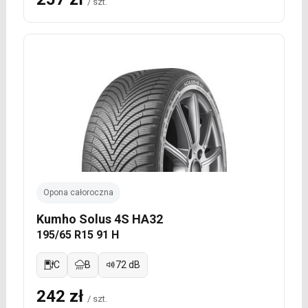
/ szt.
Opona całoroczna
Kumho Solus 4S HA32
195/65 R15 91 H
C
B
72 dB
242 zł
/ szt.