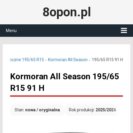
8opon.pl
Menu
całoroczne 195/65 R15
Kormoran All Season
195/65 R15 91 H
Kormoran All Season 195/65
R15 91 H
Stan:
nowa / oryginalna
Rok produkcji:
2025/2026
Dar