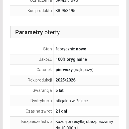
Oznaczenia
3PMSF, M+S
Kod produktu
K8-953495
Parametry
oferty
Stan
fabrycznie
nowe
Jakość
100% oryginalne
Gatunek
pierwszy
(najlepszy)
Rok produkcji
2025/2026
Gwarancja
5 lat
Dystrybucja
oficjalna w Polsce
Czas na zwrot
21 dni
Bezpieczeństwo
Każdą przesyłkę ubezpieczamy
do 10 000 zł