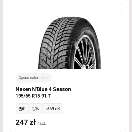
Opona całoroczna
Nexen N'Blue 4 Season
195/65 R15 91 T
D
B
69 dB
247 zł
/ szt.