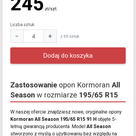
245
zł/szt.
Liczba sztuk:
−
+
z 30 sztuk
Zastosowanie
opon Kormoran
All
Season
w rozmiarze
195/65 R15
W naszej ofercie znajdziesz nowe, oryginalne opony
Kormoran All Season 195/65 R15 91 H
objęte 5-
letnią gwarancją producenta. Model
All Season
stworzono z myślą o użytkowaniu bez względu na