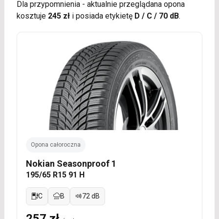
Dla przypomnienia - aktualnie przeglądana opona
kosztuje
245 zł
i posiada etykietę
D / C / 70 dB
.
Opona całoroczna
Nokian Seasonproof 1
195/65 R15 91 H
C
B
72 dB
257 zł