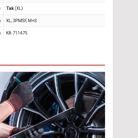
e
Tak
(XL)
a
XL, 3PMSF, M+S
u
K8-711475