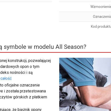
Wzmocnieni
Oznaczeni
Kod produkt
ą symbole w modelu All Season?
nej konstrukcji, pozwalającej
ndardowych opon o tym
deks nośności i są
 całość
to oficjalne oznaczenie
e i została przetestowana
zczytów górskich z płatkiem
ujące, że bieżnik opony