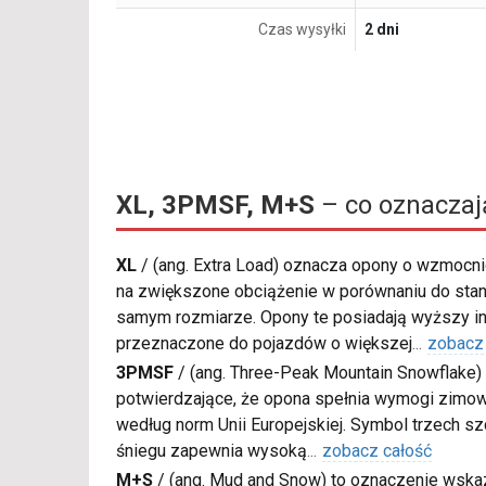
Czas wysyłki
2 dni
XL, 3PMSF, M+S
– co oznaczaj
XL
/
(ang. Extra Load) oznacza opony o wzmocnio
na zwiększone obciążenie w porównaniu do sta
samym rozmiarze. Opony te posiadają wyższy in
przeznaczone do pojazdów o większej
...
zobacz
3PMSF
/
(ang. Three-Peak Mountain Snowflake) 
potwierdzające, że opona spełnia wymogi zimow
według norm Unii Europejskiej. Symbol trzech s
śniegu zapewnia wysoką
...
zobacz całość
M+S
/
(ang. Mud and Snow) to oznaczenie wskaz