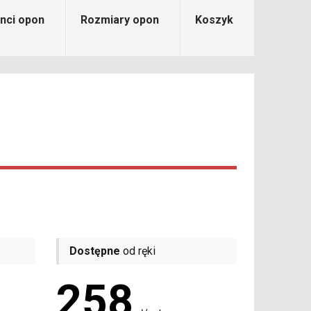
nci opon
Rozmiary opon
Koszyk
Dostępne
od ręki
258