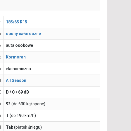
r
185/65 R15
n
opony całoroczne
e
auta
osobowe
t
Kormoran
a
ekonomiczna
l
All Season
E
D / C / 69 dB
i
92
(do 630 kg/oponę)
i
T
(do 190 km/h)
i
Tak
(płatek śniegu)