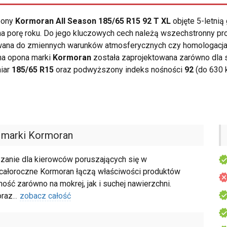
opony
Kormoran All Season 185/65 R15 92 T XL
objęte 5-letnią
 porę roku. Do jego kluczowych cech należą wszechstronny profi
owana do zmiennych warunków atmosferycznych czy homologacj
na opona marki
Kormoran
została zaprojektowana zarówno dla 
miar
185/65 R15
oraz podwyższony indeks nośności
92
(do 630 k
marki Kormoran
zanie dla kierowców poruszających się w
ałoroczne Kormoran łączą właściwości produktów
ość zarówno na mokrej, jak i suchej nawierzchni.
oraz
...
zobacz całość