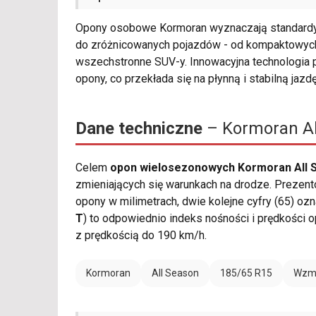
Opony osobowe Kormoran wyznaczają standardy 
do zróżnicowanych pojazdów - od kompaktowych 
wszechstronne SUV-y. Innowacyjna technologia 
opony, co przekłada się na płynną i stabilną jazd
Dane techniczne
– Kormoran Al
Celem
opon wielosezonowych Kormoran All 
zmieniających się warunkach na drodze. Prezent
opony w milimetrach, dwie kolejne cyfry (65) ozn
T
) to odpowiednio indeks nośności i prędkości 
z prędkością do 190 km/h.
Kormoran
All Season
185/65 R15
Wzmo