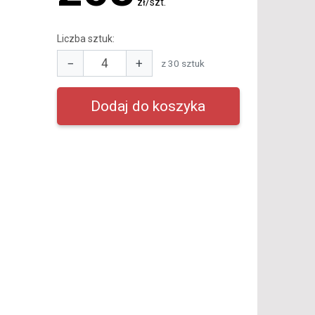
zł/szt.
Liczba sztuk:
−
+
z 30 sztuk