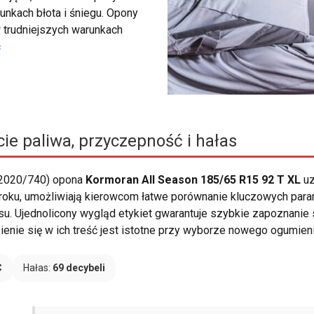
unkach błota i śniegu. Opony
 trudniejszych warunkach
ć
ie paliwa, przyczepność i hałas
 2020/740) opona
Kormoran All Season 185/65 R15 92 T XL
uz
 roku, umożliwiają kierowcom łatwe porównanie kluczowych param
su. Ujednolicony wygląd etykiet gwarantuje szybkie zapoznanie 
enie się w ich treść jest istotne przy wyborze nowego ogumieni
C
Hałas:
69 decybeli