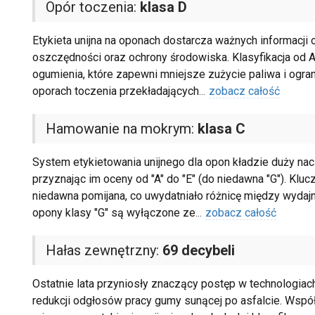
Opór toczenia:
klasa D
Etykieta unijna na oponach dostarcza ważnych informacji 
oszczędności oraz ochrony środowiska. Klasyfikacja od 
ogumienia, które zapewni mniejsze zużycie paliwa i ogran
oporach toczenia przekładających
...
zobacz całość
Hamowanie na mokrym:
klasa C
System etykietowania unijnego dla opon kładzie duży nac
przyznając im oceny od "A" do "E" (do niedawna "G"). Kluc
niedawna pomijana, co uwydatniało różnicę między wydaj
opony klasy "G" są wyłączone ze
...
zobacz całość
Hałas zewnętrzny:
69 decybeli
Ostatnie lata przyniosły znaczący postęp w technologiac
redukcji odgłosów pracy gumy sunącej po asfalcie. Współ