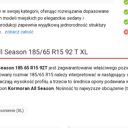
w swojej kategorii, oferując rozwiązania dopasowane
modeli miejskich po eleganckie sedany i
produkcji zapewnia wyjątkową jednorodność struktury
ę
...
zobacz całość
l Season 185/65 R15 92 T XL
Season 185 65 R15 92T
jest zagwarantowanie właściwego poz
owany rozmiar 185/65 R15 należy interpretować w następujący 
aczają wysokość profilu, a trzecia to średnica opony podawana w
opon
Kormoran All Season
. Nośność to najwyższe obciążenie (
cnienie (XL)