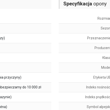
Specyfikacja
opony
Rozmia
Sezo
szy)
Przeznaczeni
Producen
Klas
Mode
ia przyczyny)
Etykieta U
ubezpieczamy do 10 000 zł
Indeks nośnośc
azynie)
Indeks prędkośc
atna)
Symbol alpejsk