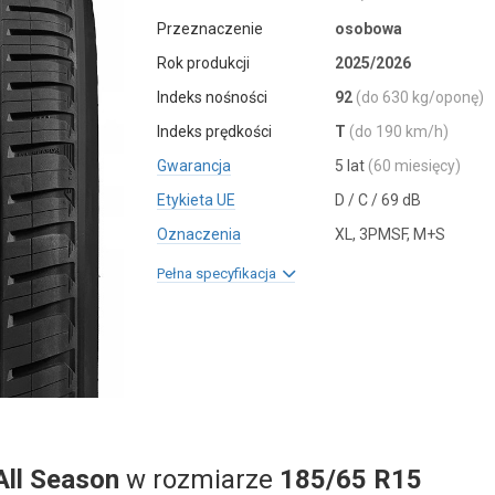
Przeznaczenie
osobowa
Rok produkcji
2025/2026
Indeks nośności
92
(do 630 kg/oponę)
Indeks prędkości
T
(do 190 km/h)
Gwarancja
5 lat
(60 miesięcy)
Etykieta UE
D / C / 69 dB
Oznaczenia
XL, 3PMSF, M+S
Pełna specyfikacja
All Season
w rozmiarze
185/65 R15