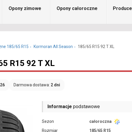
Opony zimowe
Opony całoroczne
Produce
zne 185/65 R15
Kormoran All Season
185/65 R15 92 T XL
65 R15 92 T XL
026
Darmowa dostawa:
2 dni
Informacje
podstawowe
Sezon
całoroczna
Rozmiar
185/65 R15