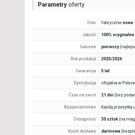
Parametry
oferty
Stan
fabrycznie
nowe
Jakość
100% oryginalne
Gatunek
pierwszy
(najlep
Rok produkcji
2025/2026
Gwarancja
5 lat
Dystrybucja
oficjalna w Polsce
Czas na zwrot
21 dni
(bez podan
Bezpieczeństwo
Każdą przesyłkę 
Dostępność
30 sztuk
(na mag
Koszt dostawy
darmowa
(bezpł