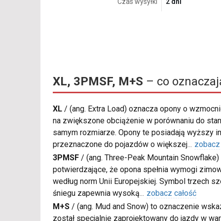
Czas wysyłki
2 dni
XL, 3PMSF, M+S
– co oznaczaj
XL
/
(ang. Extra Load) oznacza opony o wzmocnio
na zwiększone obciążenie w porównaniu do sta
samym rozmiarze. Opony te posiadają wyższy in
przeznaczone do pojazdów o większej
...
zobacz
3PMSF
/
(ang. Three-Peak Mountain Snowflake) 
potwierdzające, że opona spełnia wymogi zimow
według norm Unii Europejskiej. Symbol trzech s
śniegu zapewnia wysoką
...
zobacz całość
M+S
/
(ang. Mud and Snow) to oznaczenie wskaz
został specjalnie zaprojektowany do jazdy w war