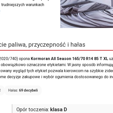
 trudniejszych warunkach
ć
ie paliwa, przyczepność i hałas
 2020/740) opona
Kormoran All Season 165/70 R14 85 T XL
uz
 obowiązkowo oznaczone etykietami. W jasny sposób informują 
yzowany wygląd tych etykiet pozwala kierowcom na szybkie zide
ome decyzje zakupowe i wybór ogumienia dostosowanego do ind
C
Hałas:
69 decybeli
Opór toczenia:
klasa D