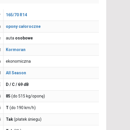
r
165/70 R14
n
opony całoroczne
e
auta
osobowe
t
Kormoran
a
ekonomiczna
l
All Season
E
D / C / 69 dB
i
85
(do 515 kg/oponę)
i
T
(do 190 km/h)
i
Tak
(płatek śniegu)