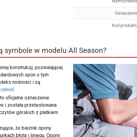
Wzmocnieni
Oznaczeni
Kod produkt
ą symbole w modelu All Season?
nej konstrukcji, pozwalającej
ndardowych opon o tym
deks nośności i są
 całość
to oficjalne oznaczenie
e i została przetestowana
zczytów górskich z płatkiem
ujące, że bieżnik opony
unkach błota i śniegu. Opony