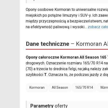
Opony osobowe Kormoran to uniwersalne rozwiąz
miejskich po potężne limuzyny i SUV-y. Ich za
między przyczepnością a bezpieczeństwem, nat
na efektywność paliwową i wysoki
...
zobacz cał
Dane techniczne
– Kormoran Al
Opony całoroczne Kormoran All Season 165 
drogowych. Oznaczenie rozmiaru 165/70 R14 nale
(70) a trzecia to średnica felgi, na jaką należy
szybkości
T
. Oznacza to, że podczas jazdy z 
Kormoran
All Season
165/70 R14
Wzmo
Parametry
oferty