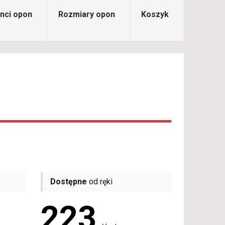
nci opon
Rozmiary opon
Koszyk
Dostępne
od ręki
223