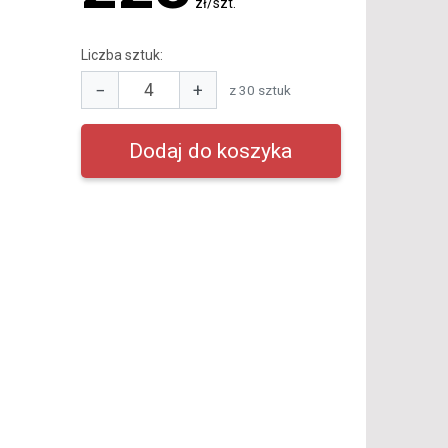
zł/szt.
Liczba sztuk:
−
+
z 30 sztuk