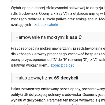
Wybór opon o dobrej efektywności paliwowej to decyzja, k
i dla środowiska. Opony z klasy "A" na etykiecie unijnej w
znacząco redukuje zużycie paliwa oraz emisję spalin. M
szukających
...
zobacz całość
Hamowanie na mokrym:
klasa C
Przyczepność na mokrej nawierzchni, przedstawiona na e
dla każdego kierowcy pragnącego zachować bezpieczeń
oceny przyczepności, od "A" do "E" (dawniej "G"), z "A" w
istotnym wskaźnikiem
...
zobacz całość
Hałas zewnętrzny:
69 decybeli
Hałas zewnętrzny emitowany przez opony, prezentowany na
polityki UE dotyczącej ochrony środowiska. Oceniany jest 
wyniku w decybelach. Parametr ten może wydawać się mni