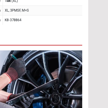
e
Tak
(XL)
a
XL, 3PMSF, M+S
u
K8-378864