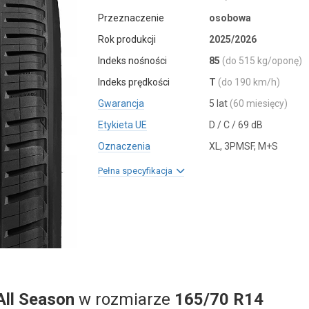
Przeznaczenie
osobowa
Rok produkcji
2025/2026
Indeks nośności
85
(do 515 kg/oponę)
Indeks prędkości
T
(do 190 km/h)
Gwarancja
5 lat
(60 miesięcy)
Etykieta UE
D / C / 69 dB
Oznaczenia
XL, 3PMSF, M+S
Pełna specyfikacja
All Season
w rozmiarze
165/70 R14