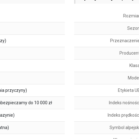
Rozmia
Sezo
szy)
Przeznaczeni
Producen
Klas
Mode
ia przyczyny)
Etykieta U
ubezpieczamy do 10 000 zł
Indeks nośnośc
azynie)
Indeks prędkośc
atna)
Symbol alpejsk