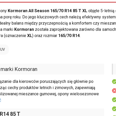
opony
Kormoran All Season 165/70 R14 85 T XL
objęte 5-letnią
a porę roku. Do jego kluczowych cech należą efektywny system 
a idealny balans między przyczepnością a komfortem czy mies
a marki
Kormoran
została zaprojektowana zarówno dla samoch
ra (oznaczenie
XL
) oraz rozmiar
165/70 R14
.
SUV
marki Kormoran
ązanie dla kierowców poruszających się głównie po
ącząc cechy produktów letnich i zimowych, zapewniają
ymalizowanej mieszance gumowej, opony wielosezonowe
ć
 R14 85 T