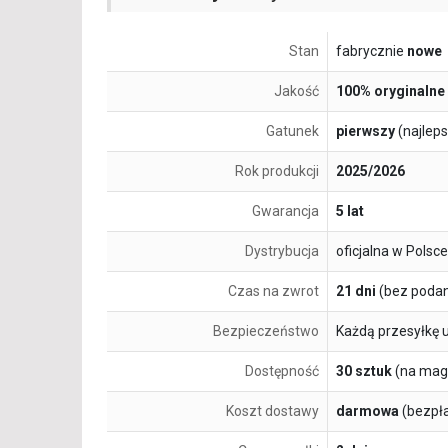
Stan
fabrycznie
nowe
Jakość
100% oryginalne
Gatunek
pierwszy
(najlep
Rok produkcji
2025/2026
Gwarancja
5 lat
Dystrybucja
oficjalna w Polsce
Czas na zwrot
21 dni
(bez podan
Bezpieczeństwo
Każdą przesyłkę 
Dostępność
30 sztuk
(na mag
Koszt dostawy
darmowa
(bezpł