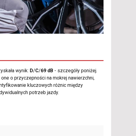
yskała wynik:
D
/
C
/
69 dB
- szczegóły poniżej.
one o przyczepności na mokrej nawierzchni,
ntyfikowanie kluczowych różnic między
ywidualnych potrzeb jazdy.