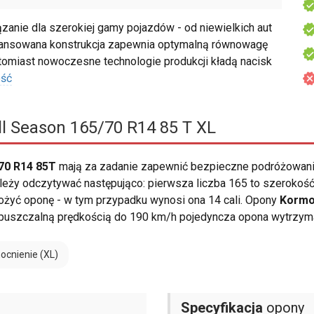
anie dla szerokiej gamy pojazdów - od niewielkich aut
awansowana konstrukcja zapewnia optymalną równowagę
omiast nowoczesne technologie produkcji kładą nacisk
ość
l Season 165/70 R14 85 T XL
70 R14 85T
mają za zadanie zapewnić bezpieczne podróżowani
ży odczytywać następująco: pierwsza liczba 165 to szerokość 
 założyć oponę - w tym przypadku wynosi ona 14 cali. Opony
Kormo
dopuszczalną prędkością do 190 km/h pojedyncza opona wytrzy
cnienie (XL)
Specyfikacja
opony