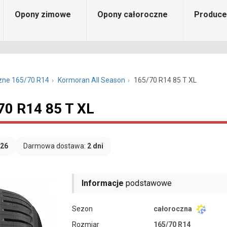
Opony zimowe
Opony całoroczne
Produce
zne 165/70 R14
Kormoran All Season
165/70 R14 85 T XL
70 R14 85 T XL
026
Darmowa dostawa:
2 dni
Informacje
podstawowe
Sezon
całoroczna
Rozmiar
165/70 R14