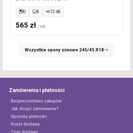
D
B
72 dB
565 zł
/ szt.
Wszystkie opony zimowe 245/45 R18
Zamówienia i płatności
· Bezpieczeństwo zakupów
· Jak złożyć zamówienie?
· Sposoby płatności
· Koszt dostawy
· Czas dostawy