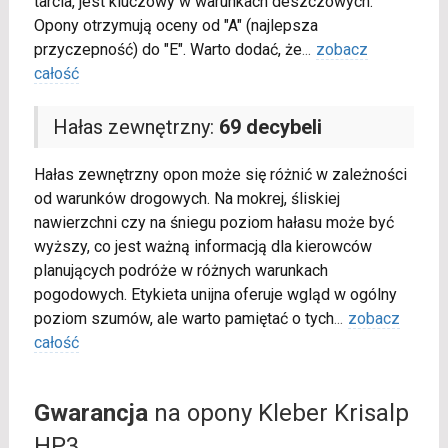
tarcia, jest kluczowy w warunkach deszczowych.
Opony otrzymują oceny od "A" (najlepsza
przyczepność) do "E". Warto dodać, że
...
zobacz
całość
Hałas zewnętrzny:
69 decybeli
Hałas zewnętrzny opon może się różnić w zależności
od warunków drogowych. Na mokrej, śliskiej
nawierzchni czy na śniegu poziom hałasu może być
wyższy, co jest ważną informacją dla kierowców
planujących podróże w różnych warunkach
pogodowych. Etykieta unijna oferuje wgląd w ogólny
poziom szumów, ale warto pamiętać o tych
...
zobacz
całość
Gwarancja
na opony Kleber Krisalp
HP3