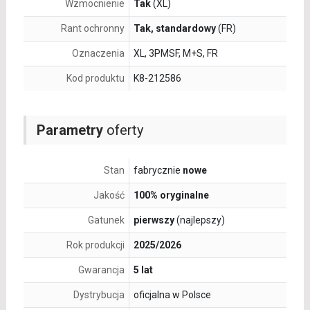
Wzmocnienie
Tak
(XL)
Rant ochronny
Tak, standardowy
(FR)
Oznaczenia
XL, 3PMSF, M+S, FR
Kod produktu
K8-212586
Parametry
oferty
Stan
fabrycznie
nowe
Jakość
100% oryginalne
Gatunek
pierwszy
(najlepszy)
Rok produkcji
2025/2026
Gwarancja
5 lat
Dystrybucja
oficjalna w Polsce