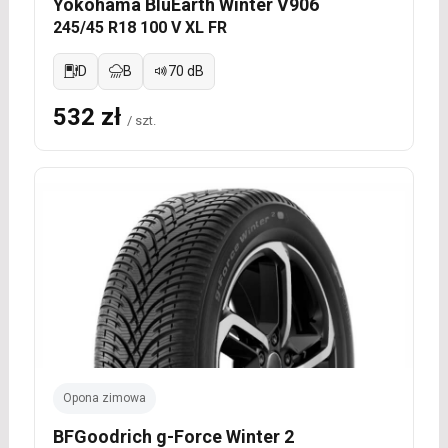
Yokohama BluEarth Winter V906
245/45 R18 100 V XL FR
D
B
70 dB
532 zł
/ szt.
Opona zimowa
BFGoodrich g-Force Winter 2