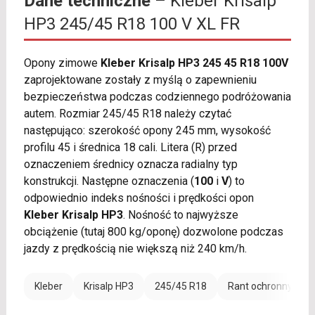
Dane techniczne
– Kleber Krisalp
HP3 245/45 R18 100 V XL FR
Opony zimowe
Kleber Krisalp HP3 245 45 R18 100V
zaprojektowane zostały z myślą o zapewnieniu
bezpieczeństwa podczas codziennego podróżowania
autem. Rozmiar 245/45 R18 należy czytać
następująco: szerokość opony 245 mm, wysokość
profilu 45 i średnica 18 cali. Litera (R) przed
oznaczeniem średnicy oznacza radialny typ
konstrukcji. Następne oznaczenia (
100
i
V
) to
odpowiednio indeks nośności i prędkości opon
Kleber Krisalp HP3
. Nośność to najwyższe
obciążenie (tutaj 800 kg/oponę) dozwolone podczas
jazdy z prędkością nie większą niż 240 km/h.
Kleber
Krisalp HP3
245/45 R18
Rant ochronny (FR)