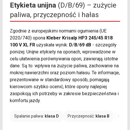
Etykieta unijna
(D/B/69) – zużycie
paliwa, przyczepność i hałas
Zgodnie z europejskimi normami ogumienia (UE
2020/740) opona
Kleber Krisalp HP3 245/45 R18
100 V XL FR
uzyskała wynik:
D
/
B
/
69 dB
- szczegóły
poniżej. Unijne etykiety na oponach, wprowadzone w
celu ułatwienia porównywania opon, zawierają istotne
dane. Są to: wpływa na zużycie paliwa, zachowanie na
mokrej nawierzchni oraz poziom hałasu. Te informacje,
prezentowane w standardowy sposób, pomagają
kierowcom szybko ocenić, które opony najlepiej
zaspokoją ich potrzeby w zakresie bezpieczeństwa i
komfortu jazdy.
Spalanie paliwa:
klasa D
Przyczepność:
klasa B
Hałas