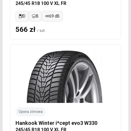
245/45 R18 100 V XL FR
D
B
69 dB
566 zł
/ szt.
Opona zimowa
Hankook Winter i*cept evo3 W330
245/45 R18 100 V XL FR