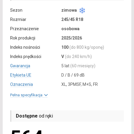
Sezon
zimowa
Rozmiar
245/45 R18
Przeznaczenie
osobowa
Rok produkcji
2025/2026
Indeks nośności
100
(do 800 kg/oponę)
Indeks prędkości
V
(do 240 km/h)
Gwarancja
5 lat
(60 miesięcy)
Etykieta UE
D / B / 69 dB
Oznaczenia
XL, 3PMSF, M+S, FR
Pełna specyfikacja
Dostępne
od ręki