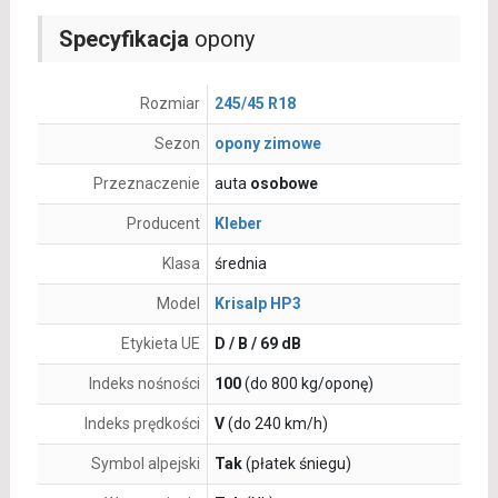
Specyfikacja
opony
Rozmiar
245/45 R18
Sezon
opony zimowe
Przeznaczenie
auta
osobowe
Producent
Kleber
Klasa
średnia
Model
Krisalp HP3
Etykieta UE
D / B / 69 dB
Indeks nośności
100
(do 800 kg/oponę)
Indeks prędkości
V
(do 240 km/h)
Symbol alpejski
Tak
(płatek śniegu)