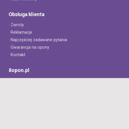
Obsługa klienta
· Zwroty
· Reklamacje
· Najczęściej zadawane pytania
· Gwarancja na opony
· Kontakt
8opon.pl
· O firmie
· Opinie klientów
· Dlaczego warto u nas kupić?
· Polityka prywatności
· Regulamin