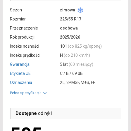
Sezon
zimowa
Rozmiar
225/55 R17
Przeznaczenie
osobowa
Rok produkcji
2025/2026
Indeks nośności
101
(do 825 kg/oponę)
Indeks prędkości
H
(do 210 km/h)
Gwarancja
5 lat
(60 miesięcy)
Etykieta UE
C / B / 69 dB
Oznaczenia
XL, 3PMSF, M+S, FR
Pełna specyfikacja
Dostępne
od ręki