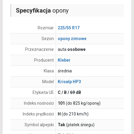
Specyfikacja
opony
Rozmiar
225/55 R17
Sezon
opony zimowe
Przeznaczenie
auta
osobowe
Producent
Kleber
Klasa
średnia
Model
Krisalp HP3
Etykieta UE
C / B / 69 dB
Indeks nośności
101
(do 825 kg/oponę)
Indeks prędkości
H
(do 210 km/h)
Symbol alpejski
Tak
(płatek śniegu)