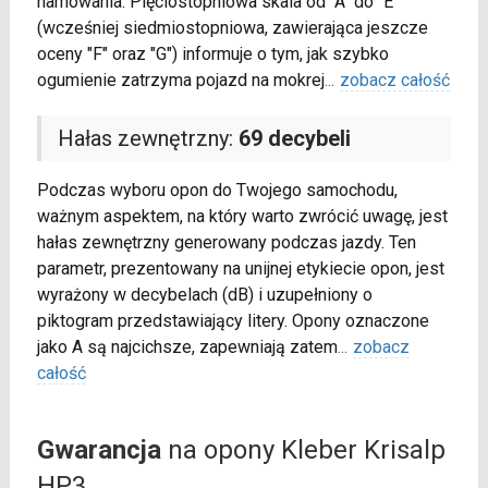
hamowania. Pięciostopniowa skala od "A" do "E"
(wcześniej siedmiostopniowa, zawierająca jeszcze
oceny "F" oraz "G") informuje o tym, jak szybko
ogumienie zatrzyma pojazd na mokrej
...
zobacz całość
Hałas zewnętrzny:
69 decybeli
Podczas wyboru opon do Twojego samochodu,
ważnym aspektem, na który warto zwrócić uwagę, jest
hałas zewnętrzny generowany podczas jazdy. Ten
parametr, prezentowany na unijnej etykiecie opon, jest
wyrażony w decybelach (dB) i uzupełniony o
piktogram przedstawiający litery. Opony oznaczone
jako A są najcichsze, zapewniają zatem
...
zobacz
całość
Gwarancja
na opony Kleber Krisalp
HP3