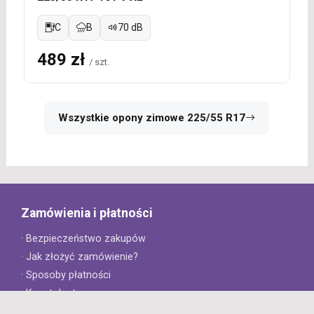
C
B
70 dB
489 zł
/ szt.
Wszystkie opony zimowe 225/55 R17
Zamówienia i płatności
· Bezpieczeństwo zakupów
· Jak złożyć zamówienie?
· Sposoby płatności
· Koszt dostawy
· Czas dostawy