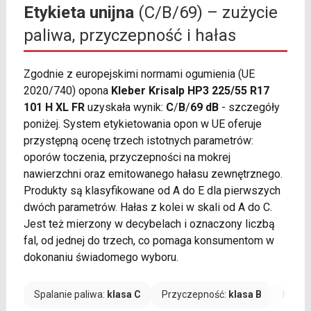
Etykieta unijna
(C/B/69) – zużycie
paliwa, przyczepność i hałas
Zgodnie z europejskimi normami ogumienia (UE
2020/740) opona
Kleber Krisalp HP3 225/55 R17
101 H XL FR
uzyskała wynik:
C
/
B
/
69 dB
- szczegóły
poniżej. System etykietowania opon w UE oferuje
przystępną ocenę trzech istotnych parametrów:
oporów toczenia, przyczepności na mokrej
nawierzchni oraz emitowanego hałasu zewnętrznego.
Produkty są klasyfikowane od A do E dla pierwszych
dwóch parametrów. Hałas z kolei w skali od A do C.
Jest też mierzony w decybelach i oznaczony liczbą
fal, od jednej do trzech, co pomaga konsumentom w
dokonaniu świadomego wyboru.
Spalanie paliwa:
klasa C
Przyczepność:
klasa B
Hałas