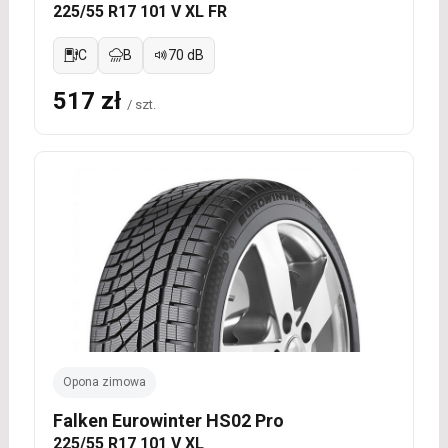
225/55 R17 101 V XL FR
C
B
70 dB
517 zł
/ szt.
Opona zimowa
Falken Eurowinter HS02 Pro
225/55 R17 101 V XL