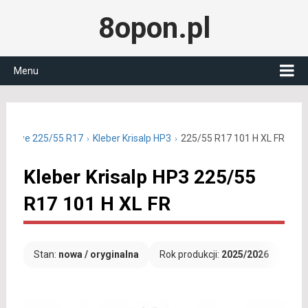
8opon.pl
Menu
zimowe 225/55 R17
Kleber Krisalp HP3
225/55 R17 101 H XL FR
Kleber Krisalp HP3 225/55
R17 101 H XL FR
Stan:
nowa / oryginalna
Rok produkcji:
2025/2026
Dar