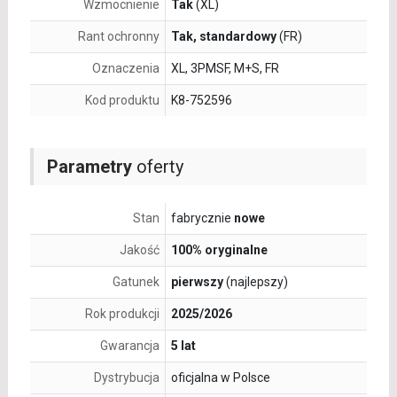
Wzmocnienie
Tak
(XL)
Rant ochronny
Tak, standardowy
(FR)
Oznaczenia
XL, 3PMSF, M+S, FR
Kod produktu
K8-752596
Parametry
oferty
Stan
fabrycznie
nowe
Jakość
100% oryginalne
Gatunek
pierwszy
(najlepszy)
Rok produkcji
2025/2026
Gwarancja
5 lat
Dystrybucja
oficjalna w Polsce