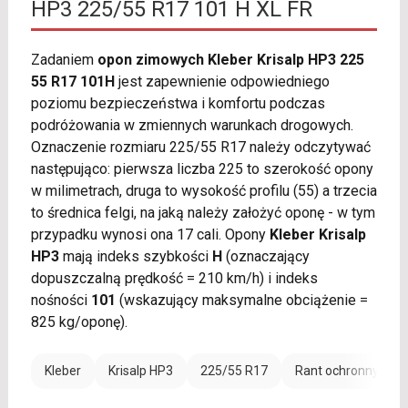
HP3 225/55 R17 101 H XL FR
Zadaniem
opon zimowych Kleber Krisalp HP3 225
55 R17 101H
jest zapewnienie odpowiedniego
poziomu bezpieczeństwa i komfortu podczas
podróżowania w zmiennych warunkach drogowych.
Oznaczenie rozmiaru 225/55 R17 należy odczytywać
następująco: pierwsza liczba 225 to szerokość opony
w milimetrach, druga to wysokość profilu (55) a trzecia
to średnica felgi, na jaką należy założyć oponę - w tym
przypadku wynosi ona 17 cali. Opony
Kleber Krisalp
HP3
mają indeks szybkości
H
(oznaczający
dopuszczalną prędkość = 210 km/h) i indeks
nośności
101
(wskazujący maksymalne obciążenie =
825 kg/oponę).
Kleber
Krisalp HP3
225/55 R17
Rant ochronny (FR)