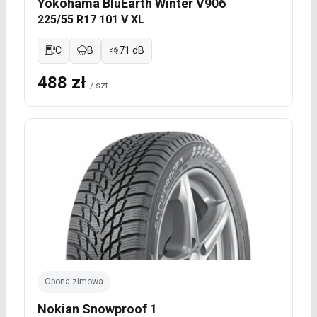
Yokohama BluEarth Winter V906
225/55 R17 101 V XL
C
B
71 dB
488 zł
/ szt.
Opona zimowa
Nokian Snowproof 1