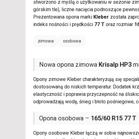
stworzono z myślą o użytkowaniu w sezonie zi
górskim tle), liczne nacięcia podnoszące pewno
Prezentowana opona marki
Kleber
została zapr
indeks nośności i prędkości
77 T
oraz rozmiar
1
zimowa
osobowa
Nowa opona zimowa
Krisalp HP3
ma
Opony zimowe Kleber charakteryzują się specja
dostosowaną do niskich temperatur. Dodatek kr
elastyczność i poprawia przyczepność na śliskic
odprowadzają wodę, śnieg i błoto pośniegowe, c
Opona osobowa –
165/60 R15 77 T
Opony osobowe Kleber łączą w sobie najnowsze 