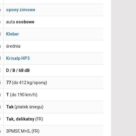
n
opony zimowe
e
auta
osobowe
t
Kleber
a
średnia
l
Krisalp HP3
E
D / B / 68 dB
i
77
(do 412 kg/oponę)
i
T
(do 190 km/h)
i
Tak
(płatek śniegu)
y
Tak, delikatny
(FR)
a
3PMSF, M+S, (FR)