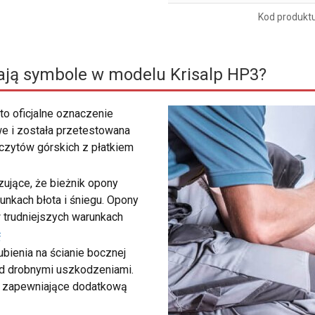
Kod produkt
ają symbole w modelu Krisalp HP3?
to oficjalne oznaczenie
e i została przetestowana
zczytów górskich z płatkiem
ujące, że bieżnik opony
unkach błota i śniegu. Opony
 trudniejszych warunkach
ć
bienia na ścianie bocznej
zed drobnymi uszkodzeniami.
y, zapewniające dodatkową