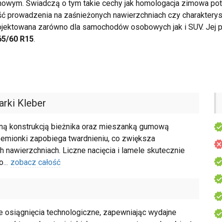
mowym. Świadczą o tym takie cechy jak homologacja zimowa p
ść prowadzenia na zaśnieżonych nawierzchniach czy charakterys
ojektowana zarówno dla samochodów osobowych jak i SUV. Jej p
65/60 R15
.
rki Kleber
lną konstrukcją bieżnika oraz mieszanką gumową
zemionki zapobiega twardnieniu, co zwiększa
h nawierzchniach. Liczne nacięcia i lamele skutecznie
o
...
zobacz całość
osiągnięcia technologiczne, zapewniając wydajne