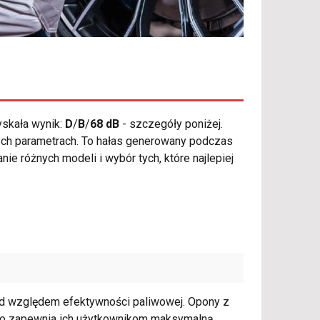
skała wynik:
D
/
B
/
68 dB
- szczegóły poniżej.
órych parametrach. To hałas generowany podczas
ie różnych modeli i wybór tych, które najlepiej
pod względem efektywności paliwowej. Opony z
, co zapewnia ich użytkownikom maksymalną