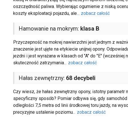
oszczędność paliwa. Wybierając ogumienie z niską oceną
koszty eksploatacji pojazdu, ale
...
zobacz całość
Hamowanie na mokrym:
klasa B
Przyczepność na mokrej nawierzchni jest jednym z ważn
znaczenie jest ujęte na etykiecie unijnej opony. Odpowi
jezdni i jest wyrażana w klasach od "A" do "E" (wcześniej
skuteczność zatrzymania
...
zobacz całość
Hałas zewnętrzny:
68 decybeli
Czy wiesz, że hałas zewnętrzny opony, istotny parametr na
specyficzny sposób? Pomiar odbywa się, gdy samochód
odległości 7,5 metra od linii środkowej toru jazdy, na w
precyzyjne ustalenie poziomu
...
zobacz całość