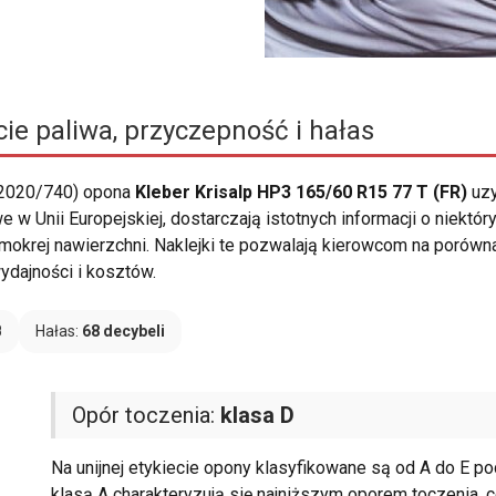
ie paliwa, przyczepność i hałas
 2020/740) opona
Kleber Krisalp HP3 165/60 R15 77 T (FR)
uzy
e w Unii Europejskiej, dostarczają istotnych informacji o niekt
mokrej nawierzchni. Naklejki te pozwalają kierowcom na porównan
dajności i kosztów.
B
Hałas:
68 decybeli
Opór toczenia:
klasa D
Na unijnej etykiecie opony klasyfikowane są od A do E 
klasą A charakteryzują się najniższym oporem toczenia