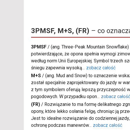
3PMSF, M+S, (FR)
– co oznacz
3PMSF
/
(ang. Three-Peak Mountain Snowflake) 
potwierdzające, że opona spełnia wymogi zimow
według norm Unii Europejskiej. Symbol trzech s
śniegu zapewnia wysoką
...
zobacz całość
M+S
/
(ang. Mud and Snow) to oznaczenie wskaz
został specjalnie zaprojektowany do jazdy w war
z tym symbolem oferują lepszą przyczepność w
pogodowych. W przypadku opon
...
zobacz całoś
(FR)
/
Rozwiązanie to ma formę delikatnego zgru
opony, które lekko osłania felgę, chroniąc ją pr
Jest to idealne rozwiązanie do codziennej jazd
ochronę podczas manewrów
...
zobacz całość