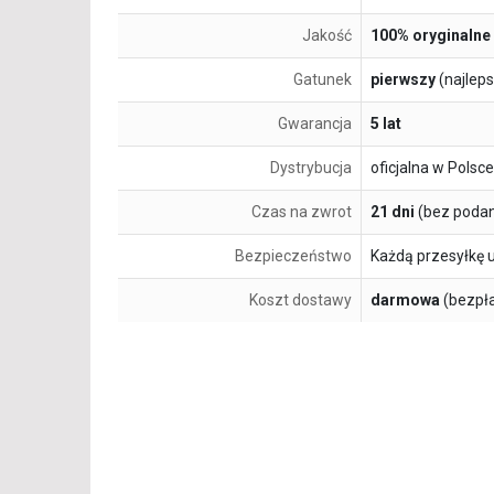
Jakość
100% oryginalne
Gatunek
pierwszy
(najlep
Gwarancja
5 lat
Dystrybucja
oficjalna w Polsce
Czas na zwrot
21 dni
(bez podan
Bezpieczeństwo
Każdą przesyłkę 
Koszt dostawy
darmowa
(bezpł