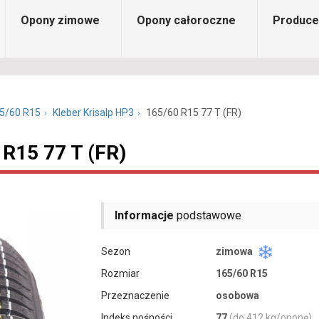
Opony zimowe
Opony całoroczne
Produce
5/60 R15
Kleber Krisalp HP3
165/60 R15 77 T (FR)
 R15 77 T (FR)
Informacje
podstawowe
Sezon
zimowa
Rozmiar
165/60 R15
Przeznaczenie
osobowa
Indeks nośności
77
(do 412 kg/oponę)