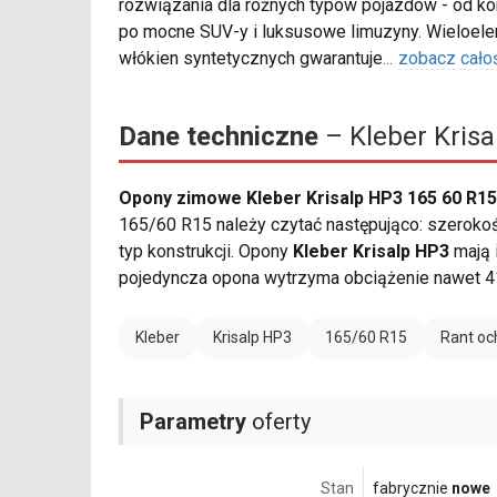
rozwiązania dla różnych typów pojazdów - od ko
po mocne SUV-y i luksusowe limuzyny. Wieloe
włókien syntetycznych gwarantuje
...
zobacz cało
Dane techniczne
– Kleber Krisa
Opony zimowe Kleber Krisalp HP3 165 60 R1
165/60 R15 należy czytać następująco: szerokość
typ konstrukcji. Opony
Kleber Krisalp HP3
mają 
pojedyncza opona wytrzyma obciążenie nawet 4
Kleber
Krisalp HP3
165/60 R15
Rant oc
Parametry
oferty
Stan
fabrycznie
nowe