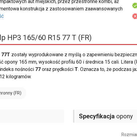
mpaktowych aut miejskich, przez przestronne kombi, aż
lementowa konstrukcja z zastosowaniem zaawansowanych
ść
lp HP3 165/60 R15 77 T (FR)
5 77T
zostały wyprodukowane z myślą o zapewnieniu bezpieczn
 opony 165 mm, wysokość profilu 60 i średnica 15 cali. Litera 
indeks nośności
77
oraz prędkości
T
. Oznacza to, że podczas j
12 kilogramów.
hronny (FR)
Specyfikacja
opony
Rozmia