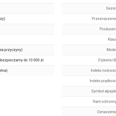
Sezo
szy)
Przeznaczeni
Producen
Klas
ia przyczyny)
Mode
ubezpieczamy do 10 000 zł
Etykieta U
atna)
Indeks nośnośc
Indeks prędkośc
Symbol alpejsk
Rant ochronn
Oznaczeni