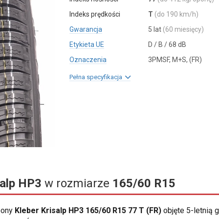
Indeks prędkości
T
(do 190 km/h)
Gwarancja
5 lat
(60 miesięcy)
Etykieta UE
D / B / 68 dB
Oznaczenia
3PMSF, M+S, (FR)
Pełna specyfikacja
salp HP3
w rozmiarze
165/60 R15
opony
Kleber Krisalp HP3 165/60 R15 77 T (FR)
objęte 5-letnią 